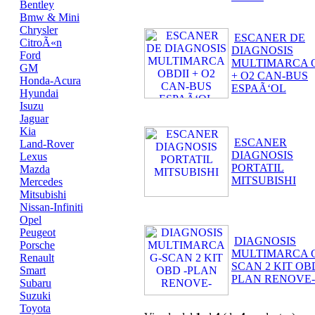
Bentley
Bmw & Mini
Chrysler
ESCANER DE
CitroÃ«n
DIAGNOSIS
Ford
MULTIMARCA O
GM
+ O2 CAN-BUS
Honda-Acura
ESPAÃ‘OL
Hyundai
Isuzu
Jaguar
Kia
ESCANER
Land-Rover
DIAGNOSIS
Lexus
PORTATIL
Mazda
MITSUBISHI
Mercedes
Mitsubishi
Nissan-Infiniti
Opel
Peugeot
DIAGNOSIS
Porsche
MULTIMARCA 
Renault
SCAN 2 KIT OBD
Smart
PLAN RENOVE-
Subaru
Suzuki
Toyota