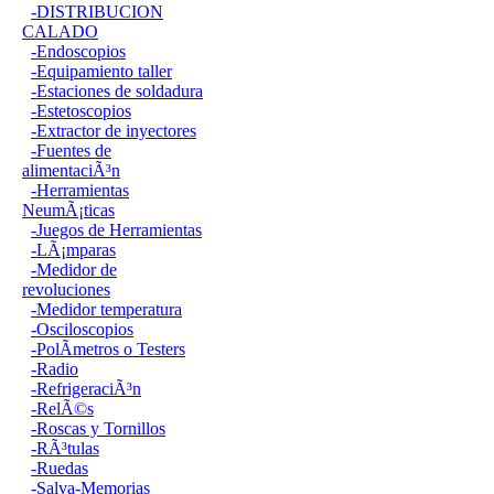
-DISTRIBUCION
CALADO
-Endoscopios
-Equipamiento taller
-Estaciones de soldadura
-Estetoscopios
-Extractor de inyectores
-Fuentes de
alimentaciÃ³n
-Herramientas
NeumÃ¡ticas
-Juegos de Herramientas
-LÃ¡mparas
-Medidor de
revoluciones
-Medidor temperatura
-Osciloscopios
-PolÃ­metros o Testers
-Radio
-RefrigeraciÃ³n
-RelÃ©s
-Roscas y Tornillos
-RÃ³tulas
-Ruedas
-Salva-Memorias