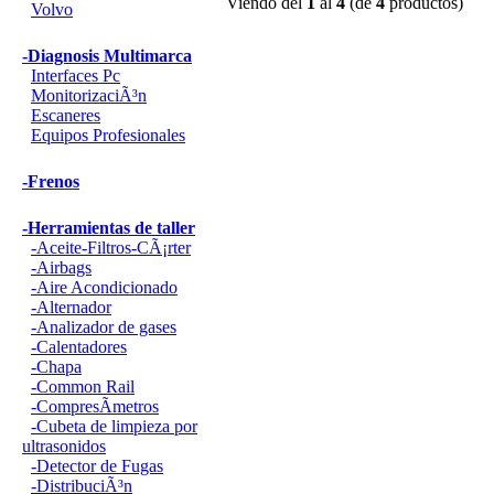
Viendo del
1
al
4
(de
4
productos)
Volvo
-Diagnosis Multimarca
Interfaces Pc
MonitorizaciÃ³n
Escaneres
Equipos Profesionales
-Frenos
-Herramientas de taller
-Aceite-Filtros-CÃ¡rter
-Airbags
-Aire Acondicionado
-Alternador
-Analizador de gases
-Calentadores
-Chapa
-Common Rail
-CompresÃ­metros
-Cubeta de limpieza por
ultrasonidos
-Detector de Fugas
-DistribuciÃ³n