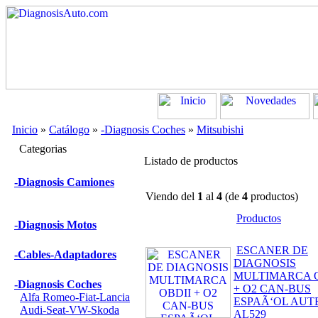
Inicio
»
Catálogo
»
-Diagnosis Coches
»
Mitsubishi
Categorias
Listado de productos
-Diagnosis Camiones
Viendo del
1
al
4
(de
4
productos)
Productos
-Diagnosis Motos
ESCANER DE
-Cables-Adaptadores
DIAGNOSIS
MULTIMARCA O
-Diagnosis Coches
+ O2 CAN-BUS
Alfa Romeo-Fiat-Lancia
ESPAÃ‘OL AUT
Audi-Seat-VW-Skoda
AL529