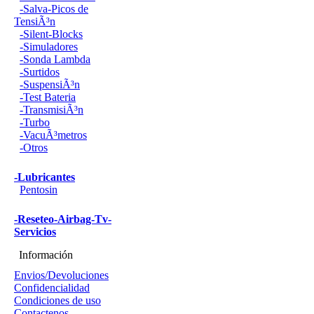
-Salva-Picos de
TensiÃ³n
-Silent-Blocks
-Simuladores
-Sonda Lambda
-Surtidos
-SuspensiÃ³n
-Test Bateria
-TransmisiÃ³n
-Turbo
-VacuÃ³metros
-Otros
-Lubricantes
Pentosin
-Reseteo-Airbag-Tv-
Servicios
Información
Envios/Devoluciones
Confidencialidad
Condiciones de uso
Contactenos