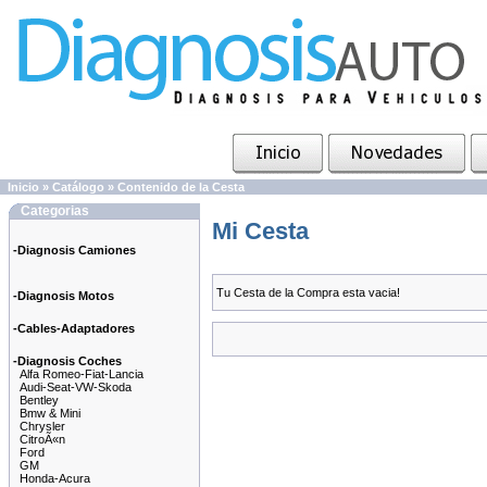
Inicio
»
Catálogo
»
Contenido de la Cesta
Categorias
Mi Cesta
-Diagnosis Camiones
Tu Cesta de la Compra esta vacia!
-Diagnosis Motos
-Cables-Adaptadores
-Diagnosis Coches
Alfa Romeo-Fiat-Lancia
Audi-Seat-VW-Skoda
Bentley
Bmw & Mini
Chrysler
CitroÃ«n
Ford
GM
Honda-Acura