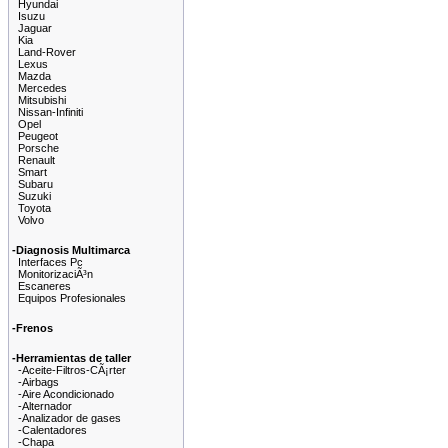
Hyundai
Isuzu
Jaguar
Kia
Land-Rover
Lexus
Mazda
Mercedes
Mitsubishi
Nissan-Infiniti
Opel
Peugeot
Porsche
Renault
Smart
Subaru
Suzuki
Toyota
Volvo
-Diagnosis Multimarca
Interfaces Pc
MonitorizaciÃ³n
Escaneres
Equipos Profesionales
-Frenos
-Herramientas de taller
-Aceite-Filtros-CÃ¡rter
-Airbags
-Aire Acondicionado
-Alternador
-Analizador de gases
-Calentadores
-Chapa