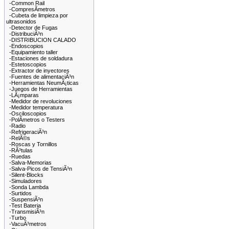
-Common Rail
-CompresÃ­metros
-Cubeta de limpieza por
ultrasonidos
-Detector de Fugas
-DistribuciÃ³n
-DISTRIBUCION CALADO
-Endoscopios
-Equipamiento taller
-Estaciones de soldadura
-Estetoscopios
-Extractor de inyectores
-Fuentes de alimentaciÃ³n
-Herramientas NeumÃ¡ticas
-Juegos de Herramientas
-LÃ¡mparas
-Medidor de revoluciones
-Medidor temperatura
-Osciloscopios
-PolÃ­metros o Testers
-Radio
-RefrigeraciÃ³n
-RelÃ©s
-Roscas y Tornillos
-RÃ³tulas
-Ruedas
-Salva-Memorias
-Salva-Picos de TensiÃ³n
-Silent-Blocks
-Simuladores
-Sonda Lambda
-Surtidos
-SuspensiÃ³n
-Test Bateria
-TransmisiÃ³n
-Turbo
-VacuÃ³metros