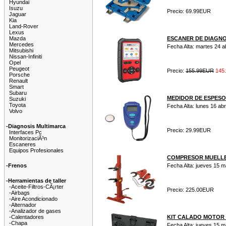
Hyundai
Isuzu
Precio: 69.99EUR
Jaguar
Kia
Land-Rover
Lexus
Mazda
ESCANER DE DIAGNO
Mercedes
Fecha Alta: martes 24 ab
Mitsubishi
Nissan-Infiniti
Opel
Peugeot
Precio:
155.99EUR
145
Porsche
Renault
Smart
Subaru
MEDIDOR DE ESPESO
Suzuki
Toyota
Fecha Alta: lunes 16 abr
Volvo
-Diagnosis Multimarca
Precio: 29.99EUR
Interfaces Pc
MonitorizaciÃ³n
Escaneres
Equipos Profesionales
COMPRESOR MUELLE
-Frenos
Fecha Alta: jueves 15 
-Herramientas de taller
-Aceite-Filtros-CÃ¡rter
Precio: 225.00EUR
-Airbags
-Aire Acondicionado
-Alternador
-Analizador de gases
-Calentadores
KIT CALADO MOTOR VAG
-Chapa
Fecha Alta: jueves 15 