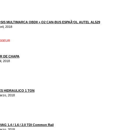
SIS MULTIMARCA OBDII + O2 CAN-BUS ESPAÃ‘OL AUTEL AL529
ril, 2018
.00EUR
R DE CHAPA
il, 2018
S HIDRAULICO 1 TON
marzo, 2018
 1.4 / 1.6 / 2.0 TDI Common Rail
marzo, 2018