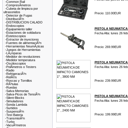
-Common Rail
-CompresÃ­metros
-Cubeta de limpieza por
ultrasonidos
Precio: 110.00EUR
-Detector de Fugas
-DistribuciÃ³n
-DISTRIBUCION CALADO
-Endoscopios
PISTOLA NEUMATICA 
-Equipamiento taller
-Estaciones de soldadura
Fecha Alta: lunes 26 fe
-Estetoscopios
-Extractor de inyectores
-Fuentes de alimentaciÃ³n
-Herramientas NeumÃ¡ticas
Precio: 269.99EUR
-Juegos de Herramientas
-LÃ¡mparas
-Medidor de revoluciones
-Medidor temperatura
PISTOLA NEUMATICA 
-Osciloscopios
-PolÃ­metros o Testers
Fecha Alta: lunes 26 fe
-Radio
-RefrigeraciÃ³n
-RelÃ©s
-Roscas y Tornillos
Precio: 239.99EUR
-RÃ³tulas
-Ruedas
-Salva-Memorias
-Salva-Picos de TensiÃ³n
PISTOLA NEUMATICA 
-Silent-Blocks
Fecha Alta: lunes 26 fe
-Simuladores
-Sonda Lambda
-Surtidos
-SuspensiÃ³n
Precio: 199.99EUR
-Test Bateria
-TransmisiÃ³n
-Turbo
-VacuÃ³metros