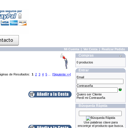
Mi Cuenta
|
Ver Cesta
|
Realizar Pedido
Compras
0 productos
Entrar
áginas de Resultados:
1
2
3
4
5
...
[Siguiente >>]
Email
Contraseña
Quiero ser Cliente
Perdí mi Contraseña
Búsqueda Rápida
Use palabras clave para
encontrar el producto que busca.