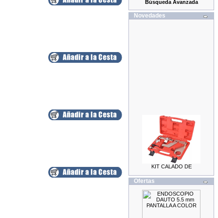
Búsqueda Avanzada
Novedades
KIT CALADO DE
DISTRIBUCION LAND
ROVER / JAGUAR 2.0
69.99EUR
Ofertas
59.99EUR
---------