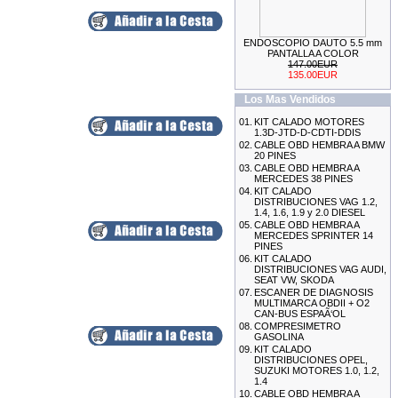
ENDOSCOPIO DAUTO 5.5 mm
KIT DE CALADO FORD
PANTALLA A COLOR
MOTORES 2.0L
147.00EUR
ECOBOOST
135.00EUR
69.99EUR
Los Mas Vendidos
---------
01.
KIT CALADO MOTORES
1.3D-JTD-D-CDTI-DDIS
02.
CABLE OBD HEMBRA A BMW
20 PINES
03.
CABLE OBD HEMBRA A
MERCEDES 38 PINES
04.
KIT CALADO
ESCANER DE DIAGNOSIS
DISTRIBUCIONES VAG 1.2,
MULTIMARCA OBDII + O2
1.4, 1.6, 1.9 y 2.0 DIESEL
CAN-BUS ESPAÃ‘OL AUTEL
05.
CABLE OBD HEMBRA A
AL529
MERCEDES SPRINTER 14
155.99EUR
PINES
145.00EUR
06.
KIT CALADO
---------
DISTRIBUCIONES VAG AUDI,
SEAT VW, SKODA
07.
ESCANER DE DIAGNOSIS
MULTIMARCA OBDII + O2
CAN-BUS ESPAÃ‘OL
08.
COMPRESIMETRO
GASOLINA
09.
KIT CALADO
DISTRIBUCIONES OPEL,
MEDIDOR DE ESPESOR
SUZUKI MOTORES 1.0, 1.2,
DE CHAPA
1.4
29.99EUR
10.
CABLE OBD HEMBRA A