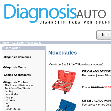
Inicio
»
Catálogo
»
Novedades
Categorias
Novedades
-Diagnosis Camiones
Viendo del
1
al
13
(de
745
productos nuevos)
-Diagnosis Motos
KIT CALADO DE DIST
-Cables-Adaptadores
Fecha Alta: jueves 18 o
-Diagnosis Coches
Alfa Romeo-Fiat-Lancia
Precio:
69.99EUR
59.9
Audi-Seat-VW-Skoda
Bentley
Bmw & Mini
Chrysler
CitroÃ«n
KIT DE CALADO FOR
Ford
Fecha Alta: viernes 06 ju
GM
Honda-Acura