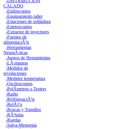
-DISTRIBUCION
CALADO
-Endoscopios
-Equipamiento taller
-Estaciones de soldadura
-Estetoscopios
-Extractor de inyectores
-Fuentes de
alimentaciÃ³n
-Herramientas
NeumÃ¡ticas
-Juegos de Herramientas
-LÃ¡mparas
-Medidor de
revoluciones
-Medidor temperatura
-Osciloscopios
-PolÃ­metros o Testers
-Radio
-RefrigeraciÃ³n
-RelÃ©s
-Roscas y Tornillos
-RÃ³tulas
-Ruedas
-Salva-Memorias