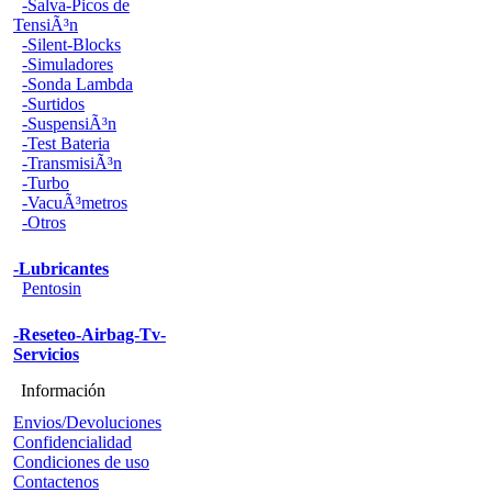
-Salva-Picos de
TensiÃ³n
-Silent-Blocks
-Simuladores
-Sonda Lambda
-Surtidos
-SuspensiÃ³n
-Test Bateria
-TransmisiÃ³n
-Turbo
-VacuÃ³metros
-Otros
-Lubricantes
Pentosin
-Reseteo-Airbag-Tv-
Servicios
Información
Envios/Devoluciones
Confidencialidad
Condiciones de uso
Contactenos