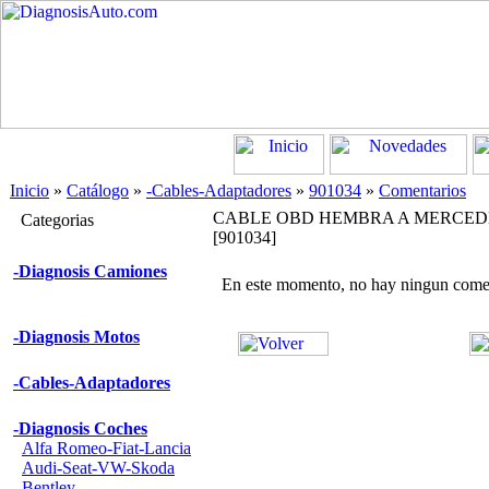
Inicio
»
Catálogo
»
-Cables-Adaptadores
»
901034
»
Comentarios
CABLE OBD HEMBRA A MERCEDES
Categorias
[901034]
-Diagnosis Camiones
En este momento, no hay ningun come
-Diagnosis Motos
-Cables-Adaptadores
-Diagnosis Coches
Alfa Romeo-Fiat-Lancia
Audi-Seat-VW-Skoda
Bentley