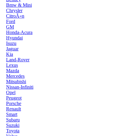
Bmw & Mini
Chrysler
CitroÃ«n
Ford
GM
Honda-Acura
Hyundai
Isuzu
Jaguar
Kia
Land-Rover
Lexus
Mazda
Mercedes
Mitsubishi
Nissan-Infiniti
Opel
Peugeot
Porsche
Renault
Smart
Subaru
Suzuki
Toyota