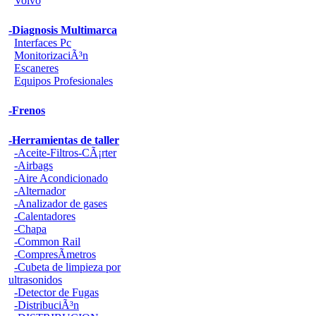
Volvo
-Diagnosis Multimarca
Interfaces Pc
MonitorizaciÃ³n
Escaneres
Equipos Profesionales
-Frenos
-Herramientas de taller
-Aceite-Filtros-CÃ¡rter
-Airbags
-Aire Acondicionado
-Alternador
-Analizador de gases
-Calentadores
-Chapa
-Common Rail
-CompresÃ­metros
-Cubeta de limpieza por
ultrasonidos
-Detector de Fugas
-DistribuciÃ³n