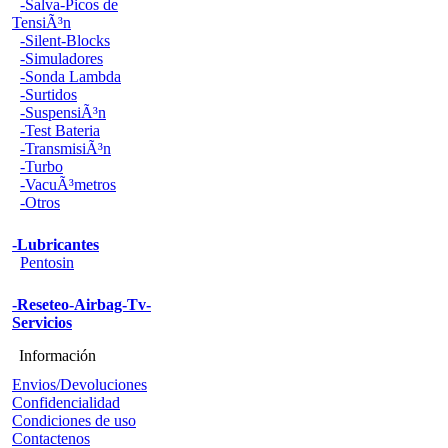
-Salva-Picos de
TensiÃ³n
-Silent-Blocks
-Simuladores
-Sonda Lambda
-Surtidos
-SuspensiÃ³n
-Test Bateria
-TransmisiÃ³n
-Turbo
-VacuÃ³metros
-Otros
-Lubricantes
Pentosin
-Reseteo-Airbag-Tv-
Servicios
Información
Envios/Devoluciones
Confidencialidad
Condiciones de uso
Contactenos