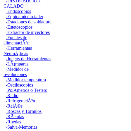
-DISTRIBUCION
CALADO
-Endoscopios
-Equipamiento taller
-Estaciones de soldadura
-Estetoscopios
-Extractor de inyectores
-Fuentes de
alimentaciÃ³n
-Herramientas
NeumÃ¡ticas
-Juegos de Herramientas
-LÃ¡mparas
-Medidor de
revoluciones
-Medidor temperatura
-Osciloscopios
-PolÃ­metros o Testers
-Radio
-RefrigeraciÃ³n
-RelÃ©s
-Roscas y Tornillos
-RÃ³tulas
-Ruedas
-Salva-Memorias