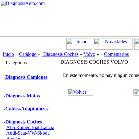
Inicio
»
Catálogo
»
-Diagnosis Coches
»
Volvo
»
»
Comentarios
DIAGNOSIS COCHES VOLVO
Categorias
En este momento, no hay ningun come
-Diagnosis Camiones
-Diagnosis Motos
-Cables-Adaptadores
-Diagnosis Coches
Alfa Romeo-Fiat-Lancia
Audi-Seat-VW-Skoda
Bentley