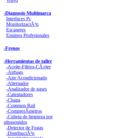
Volvo
-Diagnosis Multimarca
Interfaces Pc
MonitorizaciÃ³n
Escaneres
Equipos Profesionales
-Frenos
-Herramientas de taller
-Aceite-Filtros-CÃ¡rter
-Airbags
-Aire Acondicionado
-Alternador
-Analizador de gases
-Calentadores
-Chapa
-Common Rail
-CompresÃ­metros
-Cubeta de limpieza por
ultrasonidos
-Detector de Fugas
-DistribuciÃ³n