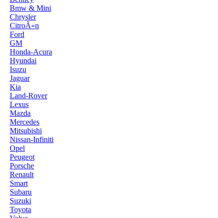
Bmw & Mini
Chrysler
CitroÃ«n
Ford
GM
Honda-Acura
Hyundai
Isuzu
Jaguar
Kia
Land-Rover
Lexus
Mazda
Mercedes
Mitsubishi
Nissan-Infiniti
Opel
Peugeot
Porsche
Renault
Smart
Subaru
Suzuki
Toyota