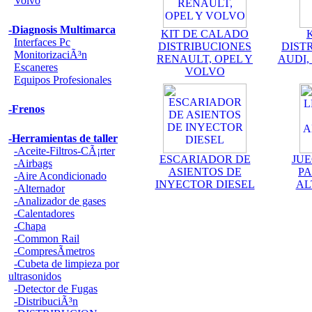
Volvo
-Diagnosis Multimarca
KIT DE CALADO
Interfaces Pc
DISTRIBUCIONES
DIST
MonitorizaciÃ³n
RENAULT, OPEL Y
AUDI,
Escaneres
VOLVO
Equipos Profesionales
-Frenos
-Herramientas de taller
-Aceite-Filtros-CÃ¡rter
ESCARIADOR DE
JUE
-Airbags
ASIENTOS DE
PA
-Aire Acondicionado
INYECTOR DIESEL
AL
-Alternador
-Analizador de gases
-Calentadores
-Chapa
-Common Rail
-CompresÃ­metros
-Cubeta de limpieza por
ultrasonidos
-Detector de Fugas
-DistribuciÃ³n