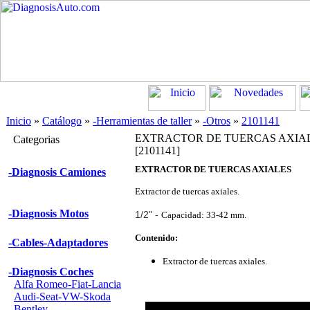
Inicio
»
Catálogo
»
-Herramientas de taller
»
-Otros
»
2101141
EXTRACTOR DE TUERCAS AXIA
Categorias
[2101141]
EXTRACTOR DE TUERCAS AXIALES
-Diagnosis Camiones
Extractor de tuercas axiales.
-Diagnosis Motos
1/2" -
Capacidad: 33-42 mm.
Contenido:
-Cables-Adaptadores
Extractor de tuercas axiales.
-Diagnosis Coches
Alfa Romeo-Fiat-Lancia
Audi-Seat-VW-Skoda
Bentley