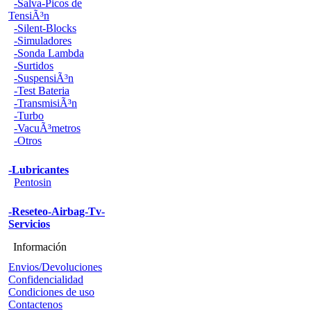
-Salva-Picos de
TensiÃ³n
-Silent-Blocks
-Simuladores
-Sonda Lambda
-Surtidos
-SuspensiÃ³n
-Test Bateria
-TransmisiÃ³n
-Turbo
-VacuÃ³metros
-Otros
-Lubricantes
Pentosin
-Reseteo-Airbag-Tv-
Servicios
Información
Envios/Devoluciones
Confidencialidad
Condiciones de uso
Contactenos