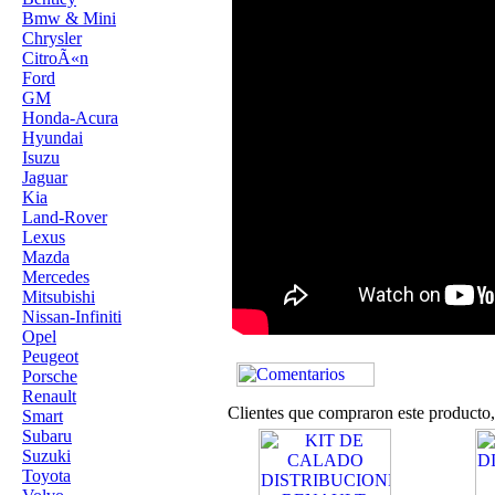
Bmw & Mini
Chrysler
CitroÃ«n
Ford
GM
Honda-Acura
Hyundai
Isuzu
Jaguar
Kia
Land-Rover
Lexus
Mazda
Mercedes
Mitsubishi
Nissan-Infiniti
Opel
Peugeot
Porsche
Renault
Clientes que compraron este product
Smart
Subaru
Suzuki
Toyota