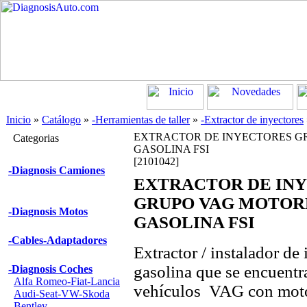
Inicio
»
Catálogo
»
-Herramientas de taller
»
-Extractor de inyectores
EXTRACTOR DE INYECTORES G
Categorias
GASOLINA FSI
[2101042]
-Diagnosis Camiones
EXTRACTOR DE IN
GRUPO VAG MOTOR
-Diagnosis Motos
GASOLINA FSI
-Cables-Adaptadores
Extractor / instalador de
gasolina que se encuentr
-Diagnosis Coches
Alfa Romeo-Fiat-Lancia
vehículos VAG con moto
Audi-Seat-VW-Skoda
Bentley