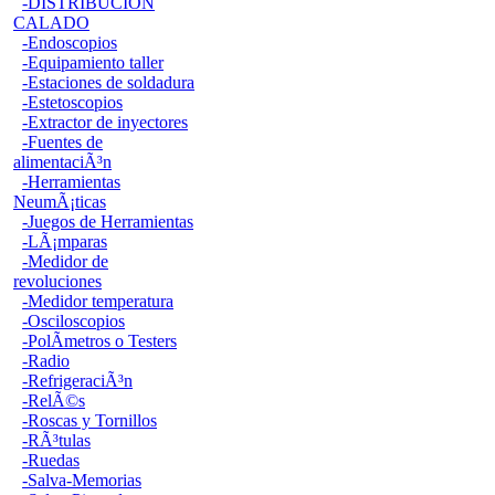
-DISTRIBUCION
CALADO
-Endoscopios
-Equipamiento taller
-Estaciones de soldadura
-Estetoscopios
-Extractor de inyectores
-Fuentes de
alimentaciÃ³n
-Herramientas
NeumÃ¡ticas
-Juegos de Herramientas
-LÃ¡mparas
-Medidor de
revoluciones
-Medidor temperatura
-Osciloscopios
-PolÃ­metros o Testers
-Radio
-RefrigeraciÃ³n
-RelÃ©s
-Roscas y Tornillos
-RÃ³tulas
-Ruedas
-Salva-Memorias