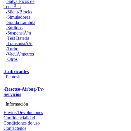
-Salva-Picos de
TensiÃ³n
-Silent-Blocks
-Simuladores
-Sonda Lambda
-Surtidos
-SuspensiÃ³n
-Test Bateria
-TransmisiÃ³n
-Turbo
-VacuÃ³metros
-Otros
-Lubricantes
Pentosin
-Reseteo-Airbag-Tv-
Servicios
Información
Envios/Devoluciones
Confidencialidad
Condiciones de uso
Contactenos