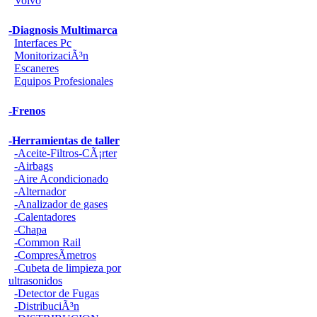
Volvo
-Diagnosis Multimarca
Interfaces Pc
MonitorizaciÃ³n
Escaneres
Equipos Profesionales
-Frenos
-Herramientas de taller
-Aceite-Filtros-CÃ¡rter
-Airbags
-Aire Acondicionado
-Alternador
-Analizador de gases
-Calentadores
-Chapa
-Common Rail
-CompresÃ­metros
-Cubeta de limpieza por
ultrasonidos
-Detector de Fugas
-DistribuciÃ³n