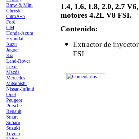
1.4, 1.6, 1.8, 2.0, 2.7 V
Bmw & Mini
Chrysler
motores 4.2L V8 FSI.
CitroÃ«n
Ford
Contenido:
GM
Honda-Acura
Hyundai
Extractor de inyecto
Isuzu
Jaguar
FSI
Kia
Land-Rover
Lexus
Mazda
Mercedes
Mitsubishi
Nissan-Infiniti
Opel
Peugeot
Porsche
Renault
Smart
Subaru
Suzuki
Toyota