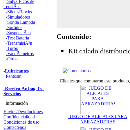
-Salva-Picos de
TensiÃ³n
-Silent-Blocks
-Simuladores
-Sonda Lambda
-Surtidos
-SuspensiÃ³n
Contenido:
-Test Bateria
-TransmisiÃ³n
-Turbo
Kit calado distribuci
-VacuÃ³metros
-Otros
-Lubricantes
Pentosin
Clientes que compraron este product
-Reseteo-Airbag-Tv-
Servicios
Información
Envios/Devoluciones
JUEGO DE ALICATES PARA
Confidencialidad
ABRAZADERAS
Condiciones de uso
Contactenos