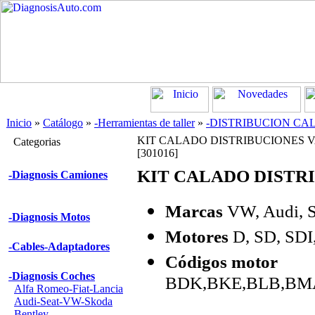
Inicio
»
Catálogo
»
-Herramientas de taller
»
-DISTRIBUCION CA
KIT CALADO DISTRIBUCIONES VAG 1.
Categorias
[301016]
KIT CALADO DISTRIB
-Diagnosis Camiones
Marcas
VW, Audi, S
-Diagnosis Motos
Motores
D, SD, SDI, 
-Cables-Adaptadores
Códigos motor
-Diagnosis Coches
BDK,BKE,BLB,BM
Alfa Romeo-Fiat-Lancia
Audi-Seat-VW-Skoda
Bentley