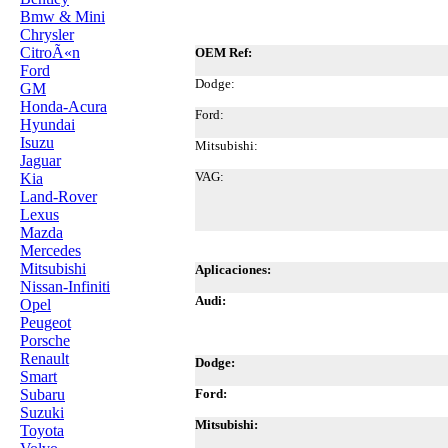
Bmw & Mini
Chrysler
CitroÃ«n
OEM Ref:
Ford
Dodge:
GM
Honda-Acura
Ford:
Hyundai
Isuzu
Mitsubishi:
Jaguar
VAG:
Kia
Land-Rover
Lexus
Mazda
Mercedes
Mitsubishi
Aplicaciones:
Nissan-Infiniti
Audi:
Opel
Peugeot
Porsche
Renault
Dodge:
Smart
Subaru
Ford:
Suzuki
Mitsubishi:
Toyota