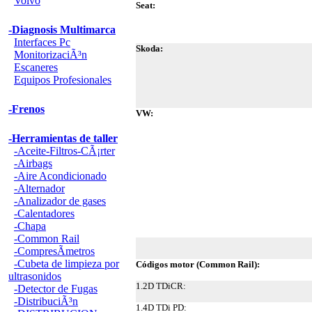
Volvo
Seat:
-Diagnosis Multimarca
Interfaces Pc
Skoda:
MonitorizaciÃ³n
Escaneres
Equipos Profesionales
-Frenos
VW:
-Herramientas de taller
-Aceite-Filtros-CÃ¡rter
-Airbags
-Aire Acondicionado
-Alternador
-Analizador de gases
-Calentadores
-Chapa
-Common Rail
-CompresÃ­metros
-Cubeta de limpieza por
Códigos motor (Common Rail):
ultrasonidos
1.2D TDiCR:
-Detector de Fugas
-DistribuciÃ³n
1.4D TDi PD: