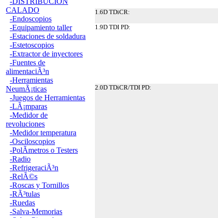
-DISTRIBUCION
CALADO
1.6D TDiCR:
-Endoscopios
-Equipamiento taller
1.9D TDI PD:
-Estaciones de soldadura
-Estetoscopios
-Extractor de inyectores
-Fuentes de
alimentaciÃ³n
-Herramientas
2.0D TDiCR/TDI PD:
NeumÃ¡ticas
-Juegos de Herramientas
-LÃ¡mparas
-Medidor de
revoluciones
-Medidor temperatura
-Osciloscopios
-PolÃ­metros o Testers
-Radio
-RefrigeraciÃ³n
-RelÃ©s
-Roscas y Tornillos
-RÃ³tulas
-Ruedas
-Salva-Memorias