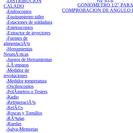
-DISTRIBUCION
GONIOMETRO 1/2" PAR
CALADO
COMPROBACION DE ANGULO 
-Endoscopios
-Equipamiento taller
-Estaciones de soldadura
-Estetoscopios
-Extractor de inyectores
-Fuentes de
alimentaciÃ³n
-Herramientas
NeumÃ¡ticas
-Juegos de Herramientas
-LÃ¡mparas
-Medidor de
revoluciones
-Medidor temperatura
-Osciloscopios
-PolÃ­metros o Testers
-Radio
-RefrigeraciÃ³n
-RelÃ©s
-Roscas y Tornillos
-RÃ³tulas
-Ruedas
-Salva-Memorias