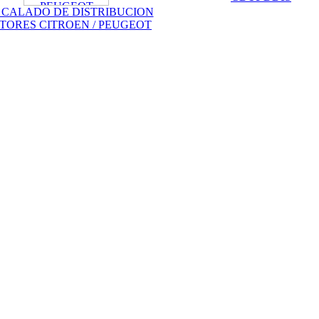
 CALADO DE DISTRIBUCION
ESCANER DE
TORES CITROEN / PEUGEOT
DIAGNOSIS
MULTIMARCA
OBDII + O2 CAN-
BUS ESPAÃ‘OL
AUTEL AL529
155.99EUR
145.00EUR
---------
MEDIDOR DE
ESPESOR DE
CHAPA
29.99EUR
---------