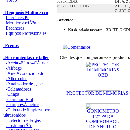
Volvo
Suzuki DDiS:
D13A, Z1
Vauxhall-Opel CDTi:
A13DTC,
Z13DT, 
-Diagnosis Multimarca
Interfaces Pc
Contenido:
MonitorizaciÃ³n
Escaneres
Kit de calado motores 1.3D-JTD-D-CD
Equipos Profesionales
-Frenos
Clientes que compraron este product
-Herramientas de taller
-Aceite-Filtros-CÃ¡rter
-Airbags
-Aire Acondicionado
-Alternador
-Analizador de gases
-Calentadores
PROTECTOR DE MEMORIAS
-Chapa
-Common Rail
-CompresÃ­metros
-Cubeta de limpieza por
ultrasonidos
-Detector de Fugas
-DistribuciÃ³n