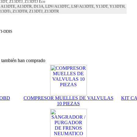
3DT, Z13DTJ, Z13DTJ Eco
 A13DTE, A13DTR, D13A, LDV/A13DTC, LSF/A13DTE, Y13DT, Y13DTH,
Z13DTi, Z13DTH, Z13DTJ, Z13DTR
TI-DDIS
o, también han comprado
 OBD
COMPRESOR MUELLES DE VALVULAS
KIT C
10 PIEZAS