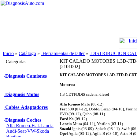
Inicio
»
Catálogo
»
-Herramientas de taller
»
-DISTRIBUCION CA
KIT CALADO MOTORES 1.3D-JTD
Categorias
[2101002]
KIT CALADO MOTORES 1.3D-JTD-D-CDT
-Diagnosis Camiones
Motores:
-Diagnosis Motos
1.3 CDTI/DDIS cadena, diesel
Alfa Romeo
MiTo (08-12)
-Cables-Adaptadores
Fiat
500 (07-12), Doblo/Cargo (04-10), Fiorino
EVO (09-12), Qubo (08-11)
Ford
Ka (09-12)
-Diagnosis Coches
Lancia
Musa (04-11), Ypsilon (03-11)
Alfa Romeo-Fiat-Lancia
Suzuki
Ignis (03-09), Splash (08-11), Swift (0
Audi-Seat-VW-Skoda
Opel
Agila (03-12), Agila B (08-10), Astra H (
Bentley