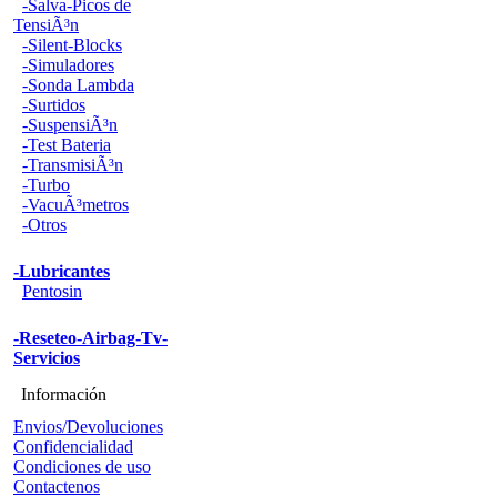
-Salva-Picos de
TensiÃ³n
-Silent-Blocks
-Simuladores
-Sonda Lambda
-Surtidos
-SuspensiÃ³n
-Test Bateria
-TransmisiÃ³n
-Turbo
-VacuÃ³metros
-Otros
-Lubricantes
Pentosin
-Reseteo-Airbag-Tv-
Servicios
Información
Envios/Devoluciones
Confidencialidad
Condiciones de uso
Contactenos