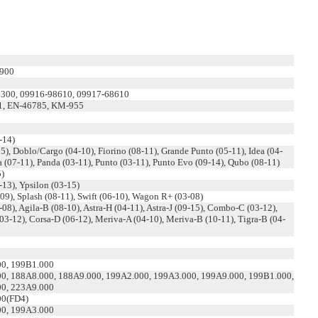
.900
2
300, 09916-98610, 09917-68610
1, EN-46785, KM-955
-14)
5), Doblo/Cargo (04-10), Fiorino (08-11), Grande Punto (05-11), Idea (04-
a (07-11), Panda (03-11), Punto (03-11), Punto Evo (09-14), Qubo (08-11)
5)
13), Ypsilon (03-15)
-09), Splash (08-11), Swift (06-10), Wagon R+ (03-08)
-08), Agila-B (08-10), Astra-H (04-11), Astra-J (09-15), Combo-C (03-12),
03-12), Corsa-D (06-12), Meriva-A (04-10), Meriva-B (10-11), Tigra-B (04-
0, 199B1.000
0, 188A8.000, 188A9.000, 199A2.000, 199A3.000, 199A9.000, 199B1.000,
0, 223A9.000
00(FD4)
0, 199A3.000