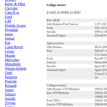
Bmw & Mini
Código motor:
Chrysler
CitroÃ«n
Z13DT, Z13DTH, Z13DTJ
Ford
Ref. OEM:
GM
Alfa Romeo/Fiat/Lancia:
1.871.00
Honda-Acura
Ford:
303-147
Hyundai
Suzuki:
09912-38
Isuzu
Vauxhall/Opel:
EN-4678
Jaguar
Kia
Aplicaciones:
Land-Rover
Alfa Romeo:
MiTo (08
Fiat:
500 (07-1
Lexus
11), Line
Mazda
Ford:
Ka (09-1
Mercedes
Lancia:
Musa (04-
Mitsubishi
Suzuki:
Ignis (03
Nissan-Infiniti
Vauxhall/Opel:
Agila (03
Opel
Corsa-C (
Peugeot
10
Porsche
Códigos motor:
Renault
Alfa Romeo JTD Multijet:
199A3.00
Smart
Fiat JTD Multijet:
169A1.00
Subaru
199B2.00
Suzuki
Ford TDCi:
169A1.0
Toyota
Lancia JTD Multijet:
188A9.00