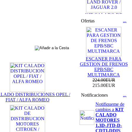
KIT CALADO DE
DISTRIBUCION
Ofertas
LAND ROVER /
JAGUAR 2.0
69.99EUR
59.99EUR
---------
ESCANER PARA
GESTION DE FRENOS
EPB/SBC
MULTIMARCA
KIT DE CALADO
224.00EUR
FORD MOTORES
215.00EUR
2.0L ECOBOOST
69.99EUR
ALADO DISTRIBUCIONES OPEL /
Notificaciones
FIAT / ALFA ROMEO
Notifiqueme de
---------
cambios a
KIT
CALADO
MOTORES
1.3D-JTD-D-
CDTI-DDIS