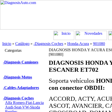
Inicio
»
Catálogo
»
-Diagnosis Coches
»
Honda-Acura
»
901080
DIAGNOSIS HONDA Y ACURA ES
Categorias
[901080]
DIAGNOSIS HONDA 
-Diagnosis Camiones
ESCANER ET702
-Diagnosis Motos
Soporta vehículos
HOND
con conector OBDII:
-Cables-Adaptadores
ACCORD, ACTY, ACU
-Diagnosis Coches
Alfa Romeo-Fiat-Lancia
ASCOT, AVANCIER, CA
Audi-Seat-VW-Skoda
Bentley