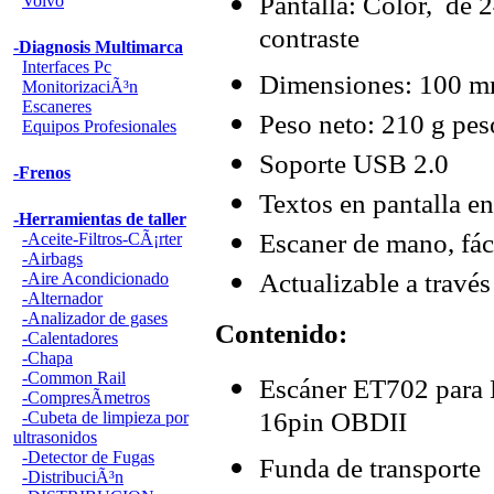
Pantalla: Color, de 2
Volvo
contraste
-Diagnosis Multimarca
Interfaces Pc
Dimensiones: 100 
MonitorizaciÃ³n
Escaneres
Peso neto: 210 g pes
Equipos Profesionales
Soporte USB 2.0
-Frenos
Textos en pantalla en
-Herramientas de taller
Escaner de mano, fáci
-Aceite-Filtros-CÃ¡rter
-Airbags
Actualizable a través
-Aire Acondicionado
-Alternador
-Analizador de gases
Contenido:
-Calentadores
-Chapa
-Common Rail
Escáner ET702 para 
-CompresÃ­metros
16pin OBDII
-Cubeta de limpieza por
ultrasonidos
-Detector de Fugas
Funda de transporte
-DistribuciÃ³n