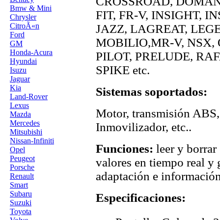
CROSSROAD, DOMANI,
Bmw & Mini
FIT, FR-V, INSIGHT, 
Chrysler
CitroÃ«n
JAZZ, LAGREAT, LEGE
Ford
MOBILIO,MR-V, NSX,
GM
Honda-Acura
PILOT, PRELUDE, RAF
Hyundai
SPIKE etc.
Isuzu
Jaguar
Kia
Sistemas soportados:
Land-Rover
Lexus
Motor, transmisión ABS, 
Mazda
Mercedes
Inmovilizador, etc..
Mitsubishi
Nissan-Infiniti
Funciones:
leer y borrar
Opel
Peugeot
valores en tiempo real y g
Porsche
adaptación e información
Renault
Smart
Subaru
Especificaciones:
Suzuki
Toyota