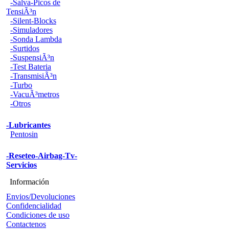
-Salva-Picos de
TensiÃ³n
-Silent-Blocks
-Simuladores
-Sonda Lambda
-Surtidos
-SuspensiÃ³n
-Test Bateria
-TransmisiÃ³n
-Turbo
-VacuÃ³metros
-Otros
-Lubricantes
Pentosin
-Reseteo-Airbag-Tv-
Servicios
Información
Envios/Devoluciones
Confidencialidad
Condiciones de uso
Contactenos