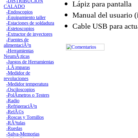
-DISTRIBUCION
Lápiz para pantalla
CALADO
-Endoscopios
Manual del usuario (
-Equipamiento taller
-Estaciones de soldadura
Cable USB para actua
-Estetoscopios
-Extractor de inyectores
-Fuentes de
alimentaciÃ³n
-Herramientas
NeumÃ¡ticas
-Juegos de Herramientas
-LÃ¡mparas
-Medidor de
revoluciones
-Medidor temperatura
-Osciloscopios
-PolÃ­metros o Testers
-Radio
-RefrigeraciÃ³n
-RelÃ©s
-Roscas y Tornillos
-RÃ³tulas
-Ruedas
-Salva-Memorias