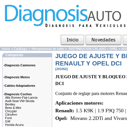
Inicio
»
Catálogo
»
-Herramientas de taller
»
-DISTRIBUCION CALADO
»
OPEL
»
201
JUEGO DE AJUSTE Y 
Categorias
RENAULT Y OPEL DCI
-Diagnosis Camiones
[201052]
JUEGO DE AJUSTE Y BLOQUEO
-Diagnosis Motos
DCI
-Cables-Adaptadores
Conjunto de reglaje para motores Renau
-Diagnosis Coches
Alfa Romeo-Fiat-Lancia
Audi-Seat-VW-Skoda
Aplicaciones motores:
Bentley
Bmw & Mini
Renault:
1.5 K9K | 1.9 F9Q 750 |
Chrysler
CitroÃ«n
Opel:
Movano 2.2DTi and Vivaro 
Ford
GM
Honda-Acura