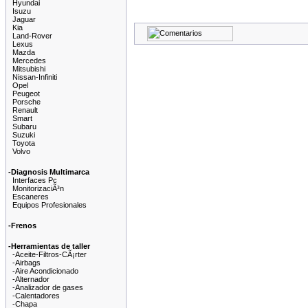
Hyundai
Isuzu
Jaguar
Kia
Land-Rover
Lexus
Mazda
Mercedes
Mitsubishi
Nissan-Infiniti
Opel
Peugeot
Porsche
Renault
Smart
Subaru
Suzuki
Toyota
Volvo
-Diagnosis Multimarca
Interfaces Pc
MonitorizaciÃ³n
Escaneres
Equipos Profesionales
-Frenos
-Herramientas de taller
-Aceite-Filtros-CÃ¡rter
-Airbags
-Aire Acondicionado
-Alternador
-Analizador de gases
-Calentadores
-Chapa