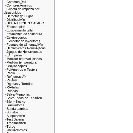
-Common Rail
-CompresÃ­metros
-Cubeta de limpieza por
ultrasonidos
-Detector de Fugas
-DistribuciÃ³n
-DISTRIBUCION CALADO
-Endoscopios
-Equipamiento taller
-Estaciones de soldadura
-Estetoscopios
-Extractor de inyectores
-Fuentes de alimentaciÃ³n
-Herramientas NeumÃ¡ticas
-Juegos de Herramientas
-LÃ¡mparas
-Medidor de revoluciones
-Medidor temperatura
-Osciloscopios
-PolÃ­metros o Testers
-Radio
-RefrigeraciÃ³n
-RelÃ©s
-Roscas y Tornillos
-RÃ³tulas
-Ruedas
-Salva-Memorias
-Salva-Picos de TensiÃ³n
-Silent-Blocks
-Simuladores
-Sonda Lambda
-Surtidos
-SuspensiÃ³n
-Test Bateria
-TransmisiÃ³n
-Turbo
-VacuÃ³metros