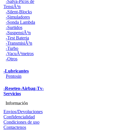
-Salva-Picos de
TensiÃ³n
-Silent-Blocks
-Simuladores
-Sonda Lambda
-Surtidos
-SuspensiÃ³n
-Test Bateria
-TransmisiÃ³n
-Turbo
-VacuÃ³metros
-Otros
-Lubricantes
Pentosin
-Reseteo-Airbag-Tv-
Servicios
Información
Envios/Devoluciones
Confidencialidad
Condiciones de uso
Contactenos