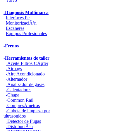
Volvo
-Diagnosis Multimarca
Interfaces Pc
MonitorizaciÃ³n
Escaneres
Equipos Profesionales
-Frenos
-Herramientas de taller
-Aceite-Filtros-CÃ¡rter
-Airbags
-Aire Acondicionado
-Alternador
-Analizador de gases
-Calentadores
-Chapa
-Common Rail
-CompresÃ­metros
-Cubeta de limpieza por
ultrasonidos
-Detector de Fugas
-DistribuciÃ³n