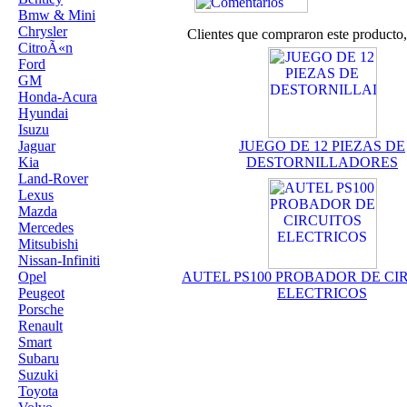
Bmw & Mini
Chrysler
Clientes que compraron este product
CitroÃ«n
Ford
GM
Honda-Acura
Hyundai
Isuzu
Jaguar
JUEGO DE 12 PIEZAS DE
Kia
DESTORNILLADORES
Land-Rover
Lexus
Mazda
Mercedes
Mitsubishi
Nissan-Infiniti
Opel
AUTEL PS100 PROBADOR DE CI
Peugeot
ELECTRICOS
Porsche
Renault
Smart
Subaru
Suzuki
Toyota