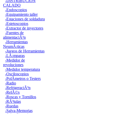
-DISTRIBUCION
CALADO
-Endoscopios
-Equipamiento taller
-Estaciones de soldadura
-Estetoscopios
-Extractor de inyectores
-Fuentes de
alimentaciÃ³n
-Herramientas
NeumÃ¡ticas
-Juegos de Herramientas
-LÃ¡mparas
-Medidor de
revoluciones
-Medidor temperatura
-Osciloscopios
-PolÃ­metros o Testers
-Radio
-RefrigeraciÃ³n
-RelÃ©s
-Roscas y Tornillos
-RÃ³tulas
-Ruedas
-Salva-Memorias