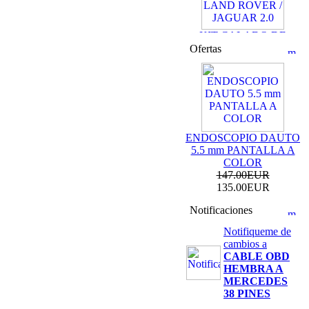
KIT CALADO DE
DISTRIBUCION
Ofertas
LAND ROVER /
JAGUAR 2.0
69.99EUR
59.99EUR
---------
ENDOSCOPIO DAUTO
5.5 mm PANTALLA A
COLOR
147.00EUR
KIT DE CALADO
135.00EUR
FORD MOTORES
2.0L ECOBOOST
Notificaciones
69.99EUR
Notifiqueme de
cambios a
---------
CABLE OBD
HEMBRA A
MERCEDES
38 PINES