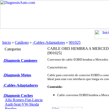
Inicio
»
Catálogo
»
-Cables-Adaptadores
»
901025
CABLE OBD HEMBRA A MERCEDE
Categorias
[901025]
Conversor de cable EOBD hembra a Mercedes de
-Diagnosis Camiones
Características:
-Diagnosis Motos
Cable para convertir de conector EOBD a cone
Ideal para usar con interfaces que traiga en c
-Cables-Adaptadores
Contenido:
Cable conversor EOBD hembra a Merce
-Diagnosis Coches
Alfa Romeo-Fiat-Lancia
Audi-Seat-VW-Skoda
Bentley