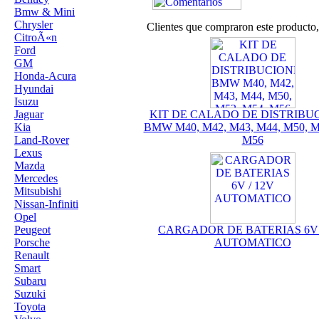
Bmw & Mini
Chrysler
Clientes que compraron este product
CitroÃ«n
Ford
GM
Honda-Acura
Hyundai
Isuzu
Jaguar
KIT DE CALADO DE DISTRIBU
Kia
BMW M40, M42, M43, M44, M50, M
Land-Rover
M56
Lexus
Mazda
Mercedes
Mitsubishi
Nissan-Infiniti
Opel
Peugeot
CARGADOR DE BATERIAS 6V 
Porsche
AUTOMATICO
Renault
Smart
Subaru
Suzuki
Toyota