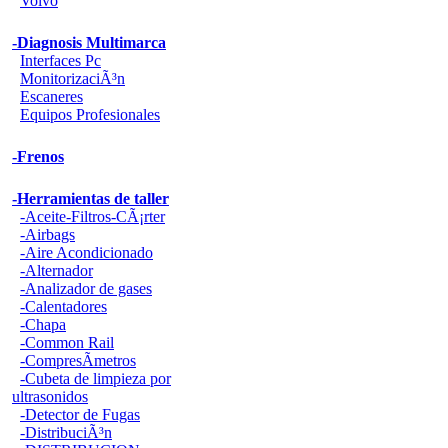
Volvo
-Diagnosis Multimarca
Interfaces Pc
MonitorizaciÃ³n
Escaneres
Equipos Profesionales
-Frenos
-Herramientas de taller
-Aceite-Filtros-CÃ¡rter
-Airbags
-Aire Acondicionado
-Alternador
-Analizador de gases
-Calentadores
-Chapa
-Common Rail
-CompresÃ­metros
-Cubeta de limpieza por
ultrasonidos
-Detector de Fugas
-DistribuciÃ³n