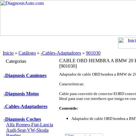
Inicio
»
Catálogo
»
-Cables-Adaptadores
»
901030
CABLE OBD HEMBRA A BMW 20 
Categorias
[901030]
Adaptador de cable OBD hembra a BMW de 20 p
-Diagnosis Camiones
Características:
-Diagnosis Motos
Cable para convertir de conector EOBD conec
Ideal para usar con interfaces que traiga en c
-Cables-Adaptadores
Contenido:
Adaptador de cable OBD hembra a BM
-Diagnosis Coches
Alfa Romeo-Fiat-Lancia
Audi-Seat-VW-Skoda
Bentley