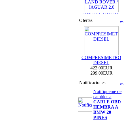
KIT CALADO DE
DISTRIBUCION
Ofertas
LAND ROVER /
JAGUAR 2.0
69.99EUR
59.99EUR
---------
COMPRESIMETRO
DIESEL
422.00EUR
299.00EUR
KIT DE CALADO
FORD MOTORES
Notificaciones
2.0L ECOBOOST
Notifiqueme de
69.99EUR
cambios a
CABLE OBD
---------
HEMBRA A
BMW 20
PINES