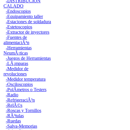
-DISTRIBUCION
CALADO
-Endoscopios
-Equipamiento taller
-Estaciones de soldadura
-Estetoscopios
-Extractor de inyectores
-Fuentes de
alimentaciÃ³n
-Herramientas
NeumÃ¡ticas
-Juegos de Herramientas
-LÃ¡mparas
-Medidor de
revoluciones
-Medidor temperatura
-Osciloscopios
-PolÃ­metros o Testers
-Radio
-RefrigeraciÃ³n
-RelÃ©s
-Roscas y Tornillos
-RÃ³tulas
-Ruedas
-Salva-Memorias