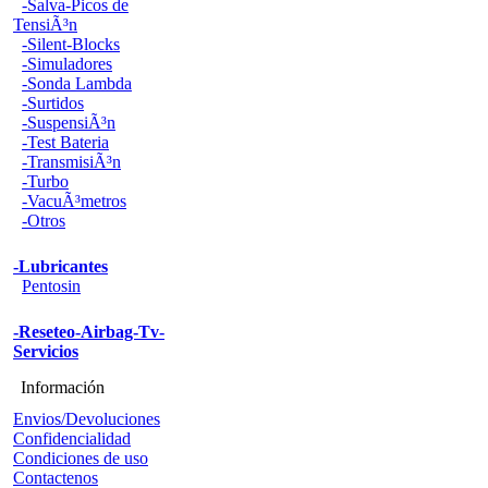
-Salva-Picos de
TensiÃ³n
-Silent-Blocks
-Simuladores
-Sonda Lambda
-Surtidos
-SuspensiÃ³n
-Test Bateria
-TransmisiÃ³n
-Turbo
-VacuÃ³metros
-Otros
-Lubricantes
Pentosin
-Reseteo-Airbag-Tv-
Servicios
Información
Envios/Devoluciones
Confidencialidad
Condiciones de uso
Contactenos