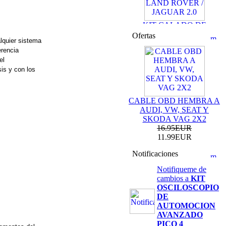
KIT CALADO DE
DISTRIBUCION
Ofertas
LAND ROVER /
lquier sistema
JAGUAR 2.0
erencia
69.99EUR
el
59.99EUR
sis y con los
---------
CABLE OBD HEMBRA A
AUDI, VW, SEAT Y
SKODA VAG 2X2
16.95EUR
KIT DE CALADO
11.99EUR
FORD MOTORES
2.0L ECOBOOST
Notificaciones
69.99EUR
Notifiqueme de
cambios a
KIT
---------
OSCILOSCOPIO
DE
AUTOMOCION
AVANZADO
PICO 4