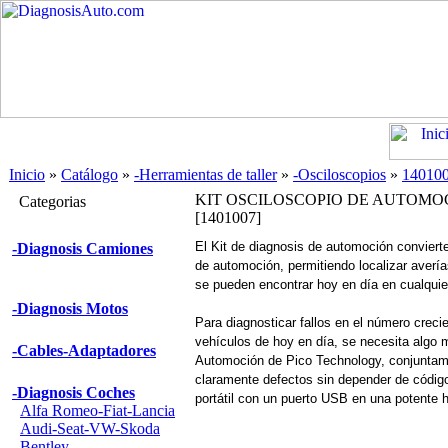
Inicio
»
Catálogo
»
-Herramientas de taller
»
-Osciloscopios
»
14010
KIT OSCILOSCOPIO DE AUTOMO
Categorias
[1401007]
El Kit de diagnosis de automoción convierte
-Diagnosis Camiones
de automoción, permitiendo localizar avería
se pueden encontrar hoy en día en cualquie
-Diagnosis Motos
Para diagnosticar fallos en el número creci
vehículos de hoy en día, se necesita algo m
-Cables-Adaptadores
Automoción de Pico Technology, conjuntame
claramente defectos sin depender de código
-Diagnosis Coches
portátil con un puerto USB en una potente 
Alfa Romeo-Fiat-Lancia
Audi-Seat-VW-Skoda
Bentley