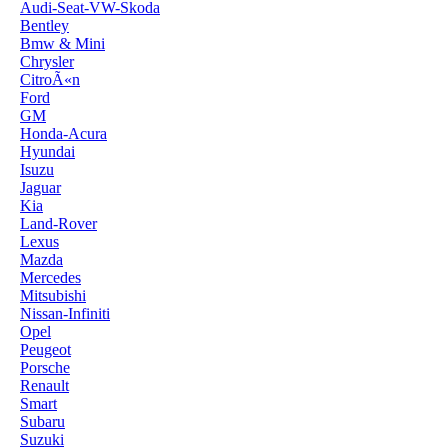
Audi-Seat-VW-Skoda
Bentley
Bmw & Mini
Chrysler
CitroÃ«n
Ford
GM
Honda-Acura
Hyundai
Isuzu
Jaguar
Kia
Land-Rover
Lexus
Mazda
Mercedes
Mitsubishi
Nissan-Infiniti
Opel
Peugeot
Porsche
Renault
Smart
Subaru
Suzuki