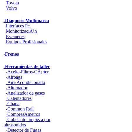
Toyota
Volvo
-Diagnosis Multimarca
Interfaces Pc
MonitorizaciÃ³n
Escaneres
Equipos Profesionales
-Frenos
-Herramientas de taller
-Aceite-Filtros-CÃ¡rter
-Airbags
-Aire Acondicionado
-Alternador
-Analizador de gases
-Calentadores
-Chapa
-Common Rail
-CompresÃ­metros
-Cubeta de limpieza por
ultrasonidos
-Detector de Fugas