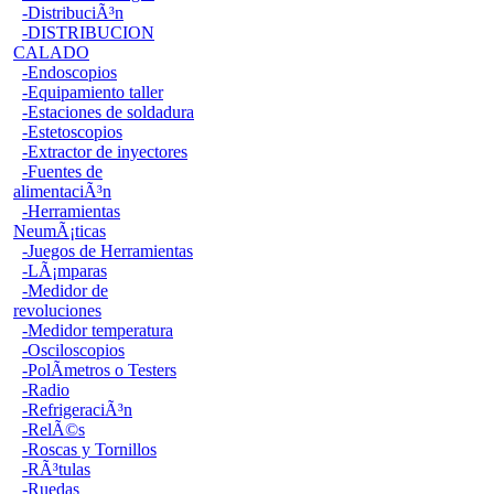
-DistribuciÃ³n
-DISTRIBUCION
CALADO
-Endoscopios
-Equipamiento taller
-Estaciones de soldadura
-Estetoscopios
-Extractor de inyectores
-Fuentes de
alimentaciÃ³n
-Herramientas
NeumÃ¡ticas
-Juegos de Herramientas
-LÃ¡mparas
-Medidor de
revoluciones
-Medidor temperatura
-Osciloscopios
-PolÃ­metros o Testers
-Radio
-RefrigeraciÃ³n
-RelÃ©s
-Roscas y Tornillos
-RÃ³tulas
-Ruedas