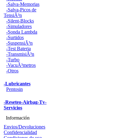
-Salva-Memorias
-Salva-Picos de
TensiÃ³n
-Silent-Blocks
-Simuladores
-Sonda Lambda
-Surtidos
-SuspensiÃ³n
-Test Bateria
-TransmisiÃ³n
-Turbo
-VacuÃ³metros
-Otros
-Lubricantes
Pentosin
-Reseteo-Airbag-Tv-
Servicios
Información
Envios/Devoluciones
Confidencialidad
Condiciones de uso