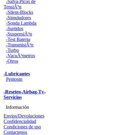
-Salva-Picos de
TensiÃ³n
-Silent-Blocks
-Simuladores
-Sonda Lambda
-Surtidos
-SuspensiÃ³n
-Test Bateria
-TransmisiÃ³n
-Turbo
-VacuÃ³metros
-Otros
-Lubricantes
Pentosin
-Reseteo-Airbag-Tv-
Servicios
Información
Envios/Devoluciones
Confidencialidad
Condiciones de uso
Contactenos