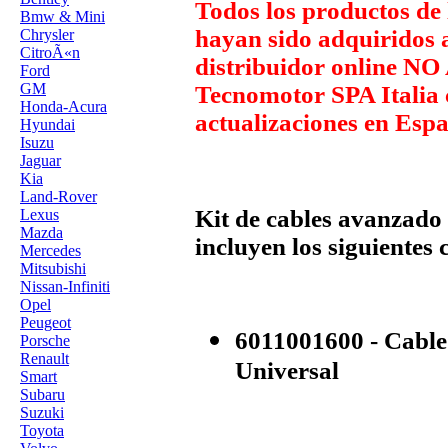
Todos los productos d
Bmw & Mini
hayan sido adquiridos a
Chrysler
CitroÃ«n
distribuidor online
Ford
GM
Tecnomotor SPA Italia 
Honda-Acura
actualizaciones en Esp
Hyundai
Isuzu
Jaguar
Kia
Land-Rover
Kit de cables avanzado 
Lexus
Mazda
incluyen los siguientes
Mercedes
Mitsubishi
Nissan-Infiniti
Opel
Peugeot
6011001600 - Cable
Porsche
Renault
Universal
Smart
Subaru
Suzuki
Toyota