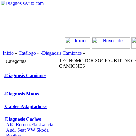
Inicio
»
Catálogo
»
-Diagnosis Camiones
»
TECNOMOTOR SOCIO - KIT DE 
Categorias
CAMIONES
-Diagnosis Camiones
-Diagnosis Motos
-Cables-Adaptadores
-Diagnosis Coches
Alfa Romeo-Fiat-Lancia
Audi-Seat-VW-Skoda
Bentley