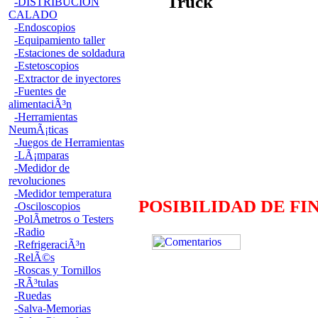
Truck
-DISTRIBUCION
CALADO
-Endoscopios
-Equipamiento taller
-Estaciones de soldadura
-Estetoscopios
-Extractor de inyectores
-Fuentes de
alimentaciÃ³n
-Herramientas
NeumÃ¡ticas
-Juegos de Herramientas
-LÃ¡mparas
-Medidor de
revoluciones
-Medidor temperatura
POSIBILIDAD DE FI
-Osciloscopios
-PolÃ­metros o Testers
-Radio
-RefrigeraciÃ³n
-RelÃ©s
-Roscas y Tornillos
-RÃ³tulas
-Ruedas
-Salva-Memorias