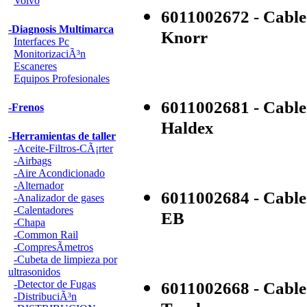
Volvo
6011002672 - Cabl
-Diagnosis Multimarca
Knorr
Interfaces Pc
MonitorizaciÃ³n
Escaneres
Equipos Profesionales
6011002681 - Cable
-Frenos
Halde
-Herramientas de taller
-Aceite-Filtros-CÃ¡rter
-Airbags
-Aire Acondicionado
-Alternador
6011002684 - Cable
-Analizador de gases
-Calentadores
EB
-Chapa
-Common Rail
-CompresÃ­metros
-Cubeta de limpieza por
ultrasonidos
-Detector de Fugas
6011002668 - Cable
-DistribuciÃ³n