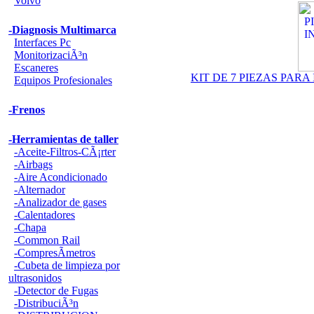
Volvo
-Diagnosis Multimarca
Interfaces Pc
MonitorizaciÃ³n
Escaneres
KIT DE 7 PIEZAS PAR
Equipos Profesionales
-Frenos
-Herramientas de taller
-Aceite-Filtros-CÃ¡rter
-Airbags
-Aire Acondicionado
-Alternador
-Analizador de gases
-Calentadores
-Chapa
-Common Rail
-CompresÃ­metros
-Cubeta de limpieza por
ultrasonidos
-Detector de Fugas
-DistribuciÃ³n