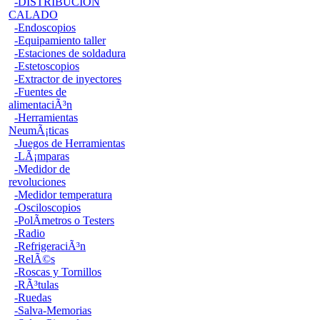
-DISTRIBUCION
CALADO
-Endoscopios
-Equipamiento taller
-Estaciones de soldadura
-Estetoscopios
-Extractor de inyectores
-Fuentes de
alimentaciÃ³n
-Herramientas
NeumÃ¡ticas
-Juegos de Herramientas
-LÃ¡mparas
-Medidor de
revoluciones
-Medidor temperatura
-Osciloscopios
-PolÃ­metros o Testers
-Radio
-RefrigeraciÃ³n
-RelÃ©s
-Roscas y Tornillos
-RÃ³tulas
-Ruedas
-Salva-Memorias