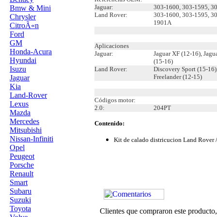
Jaguar:
303-1600, 303-1595, 3
Bmw & Mini
Land Rover:
303-1600, 303-1595, 30
Chrysler
1901A
CitroÃ«n
Ford
GM
Aplicaciones
Honda-Acura
Jaguar:
Jaguar XF (12-16), Jagu
Hyundai
(15-16)
Isuzu
Land Rover:
Discovery Sport (15-16)
Freelander (12-15)
Jaguar
Kia
Land-Rover
Códigos motor:
Lexus
2.0:
204PT
Mazda
Mercedes
Contenido:
Mitsubishi
Nissan-Infiniti
Kit de calado districucion Land Rover /
Opel
Peugeot
Porsche
Renault
Smart
Subaru
Suzuki
Toyota
Clientes que compraron este product