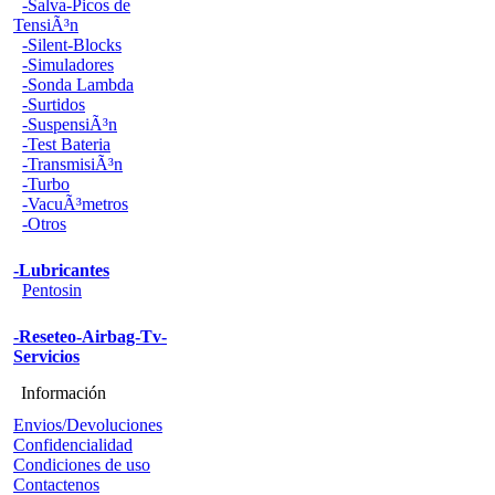
-Salva-Picos de
TensiÃ³n
-Silent-Blocks
-Simuladores
-Sonda Lambda
-Surtidos
-SuspensiÃ³n
-Test Bateria
-TransmisiÃ³n
-Turbo
-VacuÃ³metros
-Otros
-Lubricantes
Pentosin
-Reseteo-Airbag-Tv-
Servicios
Información
Envios/Devoluciones
Confidencialidad
Condiciones de uso
Contactenos