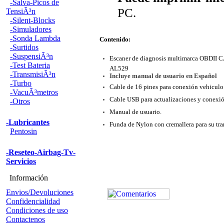
-Salva-Picos de
PC.
TensiÃ³n
-Silent-Blocks
-Simuladores
-Sonda Lambda
Contenido:
-Surtidos
-SuspensiÃ³n
Escaner de diagnosis multimarca OBD
-Test Bateria
AL529
-TransmisiÃ³n
Incluye manual de usuario en Español
-Turbo
Cable de 16 pines para conexión vehiculo
-VacuÃ³metros
Cable USB para actualizaciones y conexió
-Otros
Manual de usuario.
-Lubricantes
Funda de Nylon con cremallera para su tra
Pentosin
-Reseteo-Airbag-Tv-
Servicios
Información
Envios/Devoluciones
Confidencialidad
Condiciones de uso
Contactenos