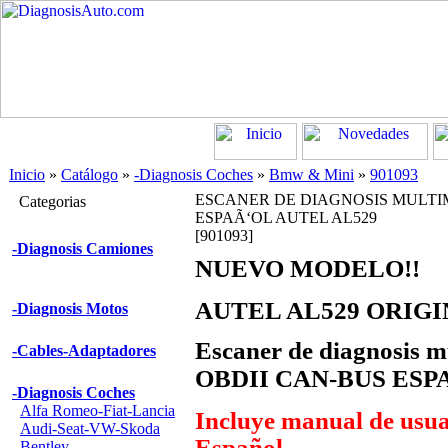
Inicio
»
Catálogo
»
-Diagnosis Coches
»
Bmw & Mini
»
901093
ESCANER DE DIAGNOSIS MULTIM
Categorias
ESPAÃ‘OL AUTEL AL529
[901093]
-Diagnosis Camiones
NUEVO MODELO!!
AUTEL AL529 ORIG
-Diagnosis Motos
Escaner de diagnosis 
-Cables-Adaptadores
OBDII CAN-BUS ESP
-Diagnosis Coches
Alfa Romeo-Fiat-Lancia
Incluye manual de usua
Audi-Seat-VW-Skoda
Español
Bentley