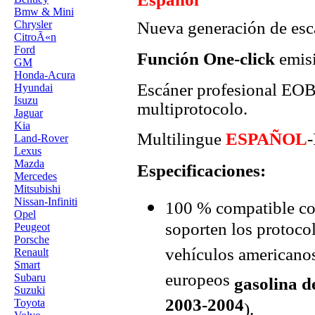
Bmw & Mini
Chrysler
Nueva generación de es
CitroÃ«n
Ford
Función One-click
emisi
GM
Honda-Acura
Escáner profesional EO
Hyundai
Isuzu
multiprotocolo.
Jaguar
Kia
Multilingue
ESPAÑOL
-
Land-Rover
Lexus
Mazda
Especificaciones:
Mercedes
Mitsubishi
Nissan-Infiniti
100 % compatible co
Opel
soporten los proto
Peugeot
Porsche
vehículos americanos
Renault
Smart
europeos
Subaru
gasolina d
Suzuki
2003-2004
Toyota
).