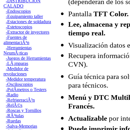
(dependerán de los s
-DISTRIBUCION
CALADO
-Endoscopios
Pantalla
TFT Color.
-Equipamiento taller
-Estaciones de soldadura
Lee, almacena y rep
-Estetoscopios
tiempo real.
-Extractor de inyectores
-Fuentes de
alimentaciÃ³n
Visualización datos e
-Herramientas
NeumÃ¡ticas
Recupera informació
-Juegos de Herramientas
CVN).
-LÃ¡mparas
-Medidor de
revoluciones
Guía técnica para so
-Medidor temperatura
para técnicos.
-Osciloscopios
-PolÃ­metros o Testers
-Radio
Menú y DTC Multili
-RefrigeraciÃ³n
Francés.
-RelÃ©s
-Roscas y Tornillos
-RÃ³tulas
Actualizable
por int
-Ruedas
-Salva-Memorias
Puede imprimir inf