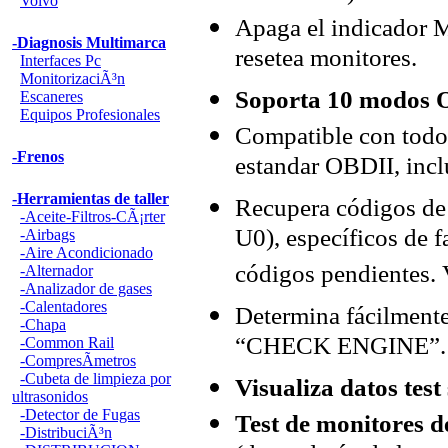
Volvo
Apaga el indicador M
-Diagnosis Multimarca
resetea monitores.
Interfaces Pc
MonitorizaciÃ³n
Soporta 10 modos 
Escaneres
Equipos Profesionales
Compatible con todos
-Frenos
estandar OBDII, inc
-Herramientas de taller
Recupera códigos de 
-Aceite-Filtros-CÃ¡rter
U0), específicos de f
-Airbags
-Aire Acondicionado
códigos pendientes. 
-Alternador
-Analizador de gases
-Calentadores
Determina fácilmente 
-Chapa
“CHECK ENGINE”
-Common Rail
-CompresÃ­metros
-Cubeta de limpieza por
Visualiza datos test
ultrasonidos
-Detector de Fugas
Test de monitores 
-DistribuciÃ³n