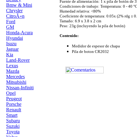
Fuente de alimentación: 1 x pila de botón de 3
Bmw & Mini
Condiciones de trabajo: Temperatura: 0 - 40 °
Chrysler
Humedad relativa: <80%
CitroÃ«n
Coeficiente de temperatura: 0.05x (2% rdg ± 0
Tamaño: 6.9 x 3.8 x 2 cm
Ford
Peso: 23g (incluyendo la pila de botón)
GM
Honda-Acura
Contenido:
Hyundai
Isuzu
Medidor de espesor de chapa
Jaguar
Pila de boton CR2032
Kia
Land-Rover
Lexus
Mazda
Mercedes
Mitsubishi
Nissan-Infiniti
Opel
Peugeot
Porsche
Renault
Smart
Subaru
Suzuki
Toyota