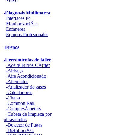
Volvo
-Diagnosis Multimarca
Interfaces Pc
MonitorizaciÃ³n
Escaneres
Equipos Profesionales
-Frenos
-Herramientas de taller
-Aceite-Filtros-CÃ¡rter
-Airbags
-Aire Acondicionado
-Alternador
-Analizador de gases
-Calentadores
-Chapa
-Common Rail
-CompresÃ­metros
-Cubeta de limpieza por
ultrasonidos
-Detector de Fugas
-DistribuciÃ³n