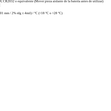
V, CR2032 o equivalente (Mover pieza aislante de la batería antes de utilizar)
C
.01 mm / 2% rdg ± 4mil) / °C (<18 °C o >28 °C)