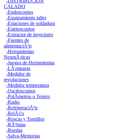
-DISTRIBUCION
CALADO
-Endoscopios
-Equipamiento taller
-Estaciones de soldadura
-Estetoscopios
-Extractor de inyectores
-Fuentes de
alimentaciÃ³n
-Herramientas
NeumÃ¡ticas
-Juegos de Herramientas
-LÃ¡mparas
-Medidor de
revoluciones
-Medidor temperatura
-Osciloscopios
-PolÃ­metros o Testers
-Radio
-RefrigeraciÃ³n
-RelÃ©s
-Roscas y Tornillos
-RÃ³tulas
-Ruedas
-Salva-Memorias