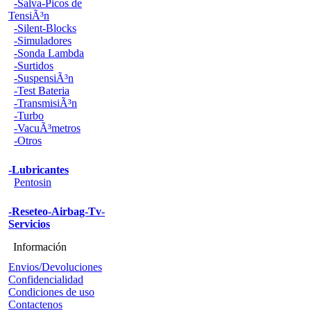
-Salva-Picos de
TensiÃ³n
-Silent-Blocks
-Simuladores
-Sonda Lambda
-Surtidos
-SuspensiÃ³n
-Test Bateria
-TransmisiÃ³n
-Turbo
-VacuÃ³metros
-Otros
-Lubricantes
Pentosin
-Reseteo-Airbag-Tv-
Servicios
Información
Envios/Devoluciones
Confidencialidad
Condiciones de uso
Contactenos