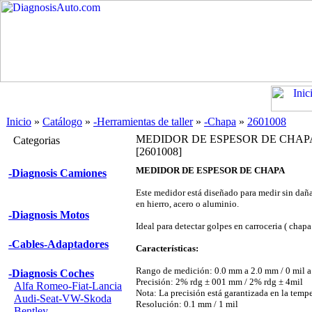
Inicio
»
Catálogo
»
-Herramientas de taller
»
-Chapa
»
2601008
MEDIDOR DE ESPESOR DE CHAP
Categorias
[2601008]
MEDIDOR DE ESPESOR DE CHAPA
-Diagnosis Camiones
Este medidor está diseñado para medir sin daña
en hierro, acero o aluminio.
-Diagnosis Motos
Ideal para detectar golpes en carroceria ( chapa 
-Cables-Adaptadores
Características:
Rango de medición: 0.0 mm a 2.0 mm / 0 mil a
-Diagnosis Coches
Precisión: 2% rdg ± 001 mm / 2% rdg ± 4mil
Alfa Romeo-Fiat-Lancia
Nota: La precisión está garantizada en la tem
Audi-Seat-VW-Skoda
Resolución: 0.1 mm / 1 mil
Bentley