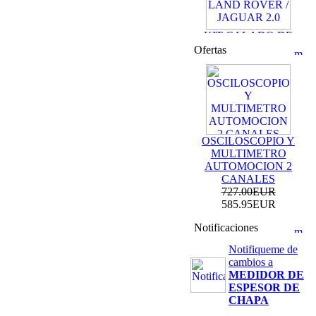
KIT CALADO DE
DISTRIBUCION
Ofertas
LAND ROVER /
JAGUAR 2.0
69.99EUR
59.99EUR
---------
OSCILOSCOPIO Y
MULTIMETRO
AUTOMOCION 2
CANALES
KIT DE CALADO
727.00EUR
FORD MOTORES
585.95EUR
2.0L ECOBOOST
69.99EUR
Notificaciones
Notifiqueme de
---------
cambios a
MEDIDOR DE
ESPESOR DE
CHAPA