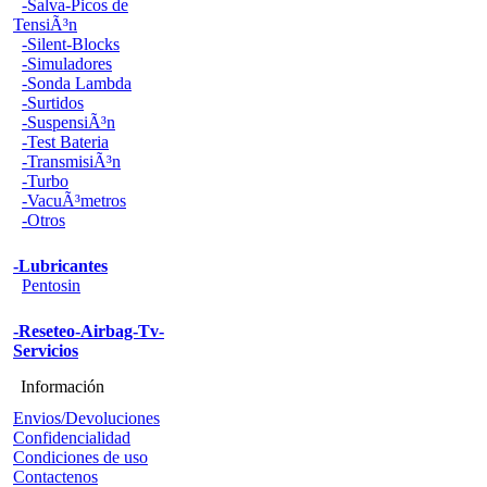
-Salva-Picos de
TensiÃ³n
-Silent-Blocks
-Simuladores
-Sonda Lambda
-Surtidos
-SuspensiÃ³n
-Test Bateria
-TransmisiÃ³n
-Turbo
-VacuÃ³metros
-Otros
-Lubricantes
Pentosin
-Reseteo-Airbag-Tv-
Servicios
Información
Envios/Devoluciones
Confidencialidad
Condiciones de uso
Contactenos