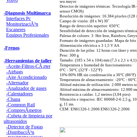
Volvo
sea mayor.
Detector de imágenes térmicas: Tecnología IR
sensor CMOS)
-Diagnosis Multimarca
Resolución de imágenes: 16.384 píxeles (128 x
Interfaces Pc
Campo de visión: (H x W) 30˚
MonitorizaciÃ³n
Rango de detección superior: 650°C
Escaneres
Sensibilidad de detección de imágenes térmic
Equipos Profesionales
Paletas de colores: 3: Hot Iron, Rainbow, Greys
Formato de imágenes guardadas: Mapa de bits
Alimentación eléctrica x 3 1,5 V AA
-Frenos
Duración de las pilas: 12 horas con láser y ret
Peso: 300 g
Tamaño: (185 x 54 x 104) mm (7,3 x 2,1 x 4,1)
-Herramientas de taller
Temperatura y humedad de funcionamiento:
-Aceite-Filtros-CÃ¡rter
0°C - 50°C (32°F - 122°F)
-Airbags
10%-90% HR sin condensación a 30°C (86°F)
-Aire Acondicionado
Temperatura de almacenamiento: -20°C - 60°C (-
-Alternador
Altitud máxima de utilización: 2.000 metros so
-Analizador de gases
Altitud máxima de almacenamiento: 12.000 met
-Calentadores
Resistencia a caídas: 1,2 metros (3,94 pies)
-Chapa
Vibración e impactos: IEC 60068-2-6 2,5 g, 1
g, 11 ms.
-Common Rail
CEM: EN61326-1:2006 EN61326-2:2006
-CompresÃ­metros
-Cubeta de limpieza por
ultrasonidos
-Detector de Fugas
-DistribuciÃ³n