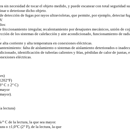
ra sin necesidad de tocar el objeto medido, y puede escanear con total seguridad supe
nar o deteriorar dicho objeto.
 detección de fugas por rayos ultravioletas, que permite, por ejemplo, detectar fuga
V.
dos:
friccionamiento irregular, recalentamiento por desajustes mecánicos, unión de coji
pección de los sistemas de calefacción y aire acondicionado, funcionamiento de radi
s
de alta corriente y alta temperatura en conexiones eléctricas.
mantenimiento: falta de aislamiento o sistemas de aislamiento deteriorados o inade
icionado, identificación de tuberías calientes y frías, pérdidas de calor de juntas, e
onexiones eléctricas.
es)
 1202°F)
3° C ± 2° C)
 mayor
 mayor).
a lectura)
° C de la lectura, la que sea mayor.
ura o ±1,0°C (2° F), de la lectura, la que