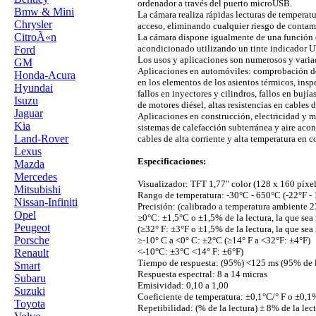
ordenador a través del puerto microUSB.
Bmw & Mini
La cámara realiza rápidas lecturas de temperatu
Chrysler
acceso, eliminando cualquier riesgo de contami
CitroÃ«n
La cámara dispone igualmente de una función de
acondicionado utilizando un tinte indicador U
Ford
Los usos y aplicaciones son numerosos y varia
GM
Aplicaciones en automóviles: comprobación de 
Honda-Acura
en los elementos de los asientos térmicos, ins
Hyundai
fallos en inyectores y cilindros, fallos en bujía
Isuzu
de motores diésel, altas resistencias en cables 
Jaguar
Aplicaciones en construcción, electricidad y 
Kia
sistemas de calefacción subterránea y aire acond
Land-Rover
cables de alta corriente y alta temperatura en c
Lexus
Especificaciones:
Mazda
Mercedes
Visualizador: TFT 1,77" color (128 x 160 píxel
Mitsubishi
Rango de temperatura: -30°C - 650°C (-22°F -
Nissan-Infiniti
Precisión: (calibrado a temperatura ambiente 2
Opel
≥0°C: ±1,5°C o ±1,5% de la lectura, la que sea
Peugeot
(≥32° F: ±3°F o ±1,5% de la lectura, la que sea
Porsche
≥-10° C a <0° C: ±2°C (≥14° F a <32°F: ±4°F)
<-10°C: ±3°C <14° F: ±6°F)
Renault
Tiempo de respuesta: (95%) <125 ms (95% de l
Smart
Respuesta espectral: 8 a 14 micras
Subaru
Emisividad: 0,10 a 1,00
Suzuki
Coeficiente de temperatura: ±0,1°C/° F o ±0,1%/
Toyota
Repetibilidad: (% de la lectura) ± 8% de la lect