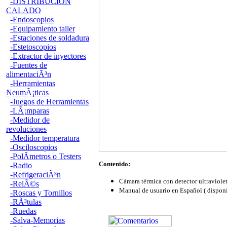
-DISTRIBUCION
CALADO
-Endoscopios
-Equipamiento taller
-Estaciones de soldadura
-Estetoscopios
-Extractor de inyectores
-Fuentes de
alimentaciÃ³n
-Herramientas
NeumÃ¡ticas
-Juegos de Herramientas
-LÃ¡mparas
-Medidor de
revoluciones
-Medidor temperatura
-Osciloscopios
-PolÃ­metros o Testers
Contenido:
-Radio
-RefrigeraciÃ³n
Cámara térmica con detector ultraviole
-RelÃ©s
Manual de usuario en Español ( disponi
-Roscas y Tornillos
-RÃ³tulas
-Ruedas
-Salva-Memorias