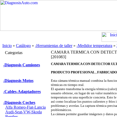
Inicio
»
Catálogo
»
-Herramientas de taller
»
-Medidor temperatura
»
CAMARA TERMICA CON DETECT
Categorias
[201083]
CAMARA TERMICA CON DETECTOR ULT
-Diagnosis Camiones
PRODUCTO PROFESIONAL , FABRICADO
-Diagnosis Motos
Esta cámara térmica manual combina la funcion
térmicas en tiempo real.
El aparato transforma la energía térmica (calor)
-Cables-Adaptadores
usuario obtiene, en lugar de un valor numérico
temperatura en una superficie concreta. Esto le
así como localizar los puntos calientes y fríos i
-Diagnosis Coches
problemas y averías. La captura térmica precisa
Alfa Romeo-Fiat-Lancia
problemáticos.
Audi-Seat-VW-Skoda
La cámara permite guardar imágenes y datos pa
Bentley