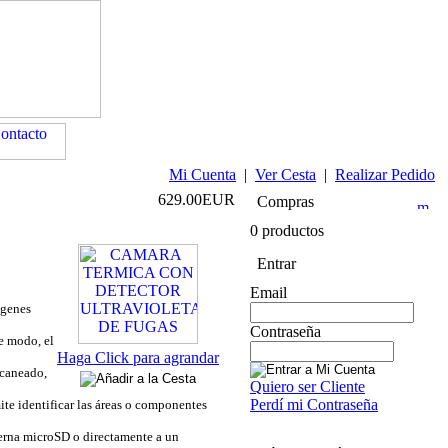
Mi Cuenta
|
Ver Cesta
|
Realizar Pedido
629.00EUR
Compras
0 productos
Entrar
Email
ágenes
Contraseña
te modo, el
Haga Click para agrandar
scaneado,
Quiero ser Cliente
Perdí mi Contraseña
ite identificar las áreas o componentes
erna microSD o directamente a un