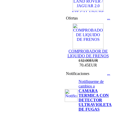
KIT CALADO DE
DISTRIBUCION
Ofertas
LAND ROVER /
JAGUAR 2.0
69.99EUR
59.99EUR
---------
COMPROBADOR DE
LIQUIDO DE FRENOS
132.00EUR
70.45EUR
KIT DE CALADO
FORD MOTORES
Notificaciones
2.0L ECOBOOST
69.99EUR
Notifiqueme de
cambios a
---------
CAMARA
TERMICA CON
DETECTOR
ULTRAVIOLETA
DE FUGAS