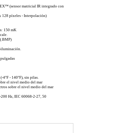
-EX™ (sensor matricial IR integrado con
 128 píxeles - Interpolación)
as: 150 mK
cale.
 (.BMP)
roiluminación.
 pulgadas
4°F - 140°F), sin pilas.
bre el nivel medio del mar
ros sobre el nivel medio del mar
0-200 Hz, IEC 60068-2-27, 50