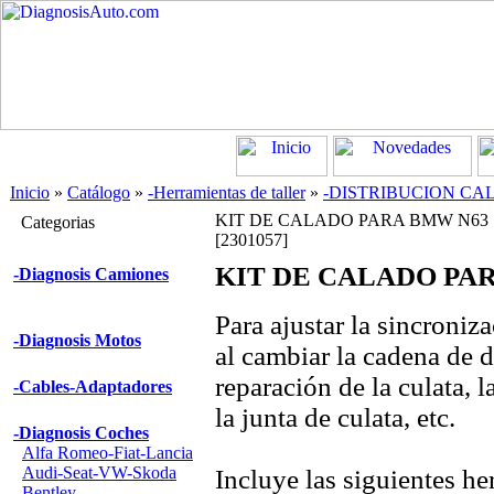
Inicio
»
Catálogo
»
-Herramientas de taller
»
-DISTRIBUCION CA
KIT DE CALADO PARA BMW N63
Categorias
[2301057]
KIT DE CALADO PA
-Diagnosis Camiones
Para ajustar la sincroniz
-Diagnosis Motos
al cambiar la cadena de d
reparación de la culata, l
-Cables-Adaptadores
la junta de culata, etc.
-Diagnosis Coches
Alfa Romeo-Fiat-Lancia
Audi-Seat-VW-Skoda
Incluye las siguientes he
Bentley