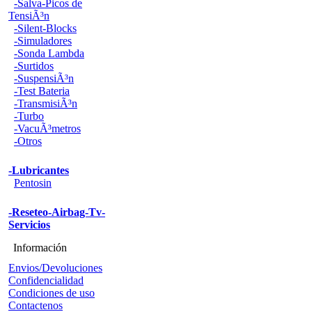
-Salva-Picos de
TensiÃ³n
-Silent-Blocks
-Simuladores
-Sonda Lambda
-Surtidos
-SuspensiÃ³n
-Test Bateria
-TransmisiÃ³n
-Turbo
-VacuÃ³metros
-Otros
-Lubricantes
Pentosin
-Reseteo-Airbag-Tv-
Servicios
Información
Envios/Devoluciones
Confidencialidad
Condiciones de uso
Contactenos