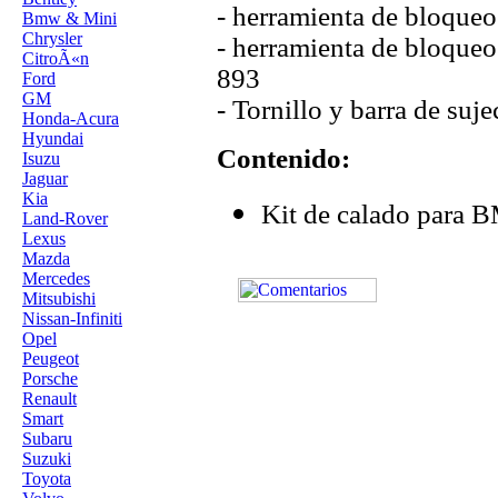
- herramienta de bloque
Bmw & Mini
Chrysler
- herramienta de bloqueo
CitroÃ«n
893
Ford
GM
- Tornillo y barra de su
Honda-Acura
Hyundai
Contenido:
Isuzu
Jaguar
Kia
Kit de calado para
Land-Rover
Lexus
Mazda
Mercedes
Mitsubishi
Nissan-Infiniti
Opel
Peugeot
Porsche
Renault
Smart
Subaru
Suzuki
Toyota