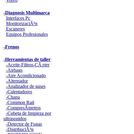
Volvo
-Diagnosis Multimarca
Interfaces Pc
MonitorizaciÃ³n
Escaneres
Equipos Profesionales
-Frenos
-Herramientas de taller
-Aceite-Filtros-CÃ¡rter
-Airbags
-Aire Acondicionado
-Alternador
-Analizador de gases
-Calentadores
-Chapa
-Common Rail
-CompresÃ­metros
-Cubeta de limpieza por
ultrasonidos
-Detector de Fugas
-DistribuciÃ³n