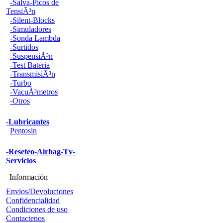
-Salva-Picos de
TensiÃ³n
-Silent-Blocks
-Simuladores
-Sonda Lambda
-Surtidos
-SuspensiÃ³n
-Test Bateria
-TransmisiÃ³n
-Turbo
-VacuÃ³metros
-Otros
-Lubricantes
Pentosin
-Reseteo-Airbag-Tv-
Servicios
Información
Envios/Devoluciones
Confidencialidad
Condiciones de uso
Contactenos