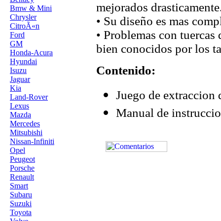
mejorados drasticamente
Bmw & Mini
Chrysler
• Su diseño es mas compl
CitroÃ«n
• Problemas con tuercas 
Ford
GM
bien conocidos por los ta
Honda-Acura
Hyundai
Contenido:
Isuzu
Jaguar
Kia
Juego de extraccion d
Land-Rover
Lexus
Manual de instruccio
Mazda
Mercedes
Mitsubishi
Nissan-Infiniti
Opel
Peugeot
Porsche
Renault
Smart
Subaru
Suzuki
Toyota