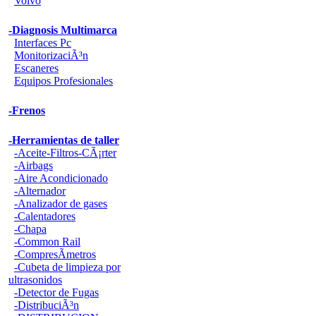
Volvo
-Diagnosis Multimarca
Interfaces Pc
MonitorizaciÃ³n
Escaneres
Equipos Profesionales
-Frenos
-Herramientas de taller
-Aceite-Filtros-CÃ¡rter
-Airbags
-Aire Acondicionado
-Alternador
-Analizador de gases
-Calentadores
-Chapa
-Common Rail
-CompresÃ­metros
-Cubeta de limpieza por
ultrasonidos
-Detector de Fugas
-DistribuciÃ³n