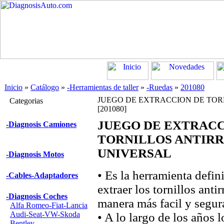
Inicio
»
Catálogo
»
-Herramientas de taller
»
-Ruedas
»
201080
JUEGO DE EXTRACCION DE TOR
Categorias
[201080]
JUEGO DE EXTRACC
-Diagnosis Camiones
TORNILLOS ANTIR
UNIVERSAL
-Diagnosis Motos
• Es la herramienta defin
-Cables-Adaptadores
extraer los tornillos anti
-Diagnosis Coches
manera más facil y segur
Alfa Romeo-Fiat-Lancia
Audi-Seat-VW-Skoda
• A lo largo de los años l
Bentley