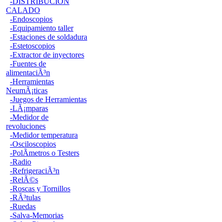
-DISTRIBUCION
CALADO
-Endoscopios
-Equipamiento taller
-Estaciones de soldadura
-Estetoscopios
-Extractor de inyectores
-Fuentes de
alimentaciÃ³n
-Herramientas
NeumÃ¡ticas
-Juegos de Herramientas
-LÃ¡mparas
-Medidor de
revoluciones
-Medidor temperatura
-Osciloscopios
-PolÃ­metros o Testers
-Radio
-RefrigeraciÃ³n
-RelÃ©s
-Roscas y Tornillos
-RÃ³tulas
-Ruedas
-Salva-Memorias