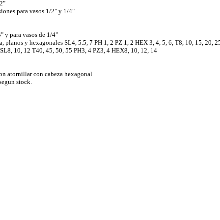
/2"
siones para vasos 1/2" y 1/4"
4" y para vasos de 1/4"
la, planos y hexagonales SL4, 5.5, 7 PH 1, 2 PZ 1, 2 HEX 3, 4, 5, 6, T8, 10, 15, 20, 2
 SL8, 10, 12 T40, 45, 50, 55 PH3, 4 PZ3, 4 HEX8, 10, 12, 14
con atornillar con cabeza hexagonal
 segun stock.