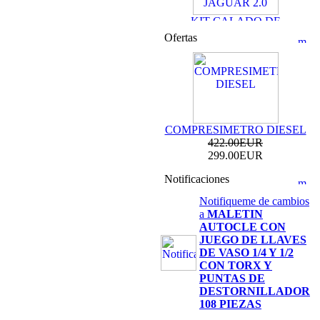
KIT CALADO DE
DISTRIBUCION
Ofertas
LAND ROVER /
JAGUAR 2.0
69.99EUR
59.99EUR
---------
COMPRESIMETRO DIESEL
422.00EUR
299.00EUR
KIT DE CALADO
Notificaciones
FORD MOTORES
2.0L ECOBOOST
Notifiqueme de cambios
69.99EUR
a
MALETIN
AUTOCLE CON
---------
JUEGO DE LLAVES
DE VASO 1/4 Y 1/2
CON TORX Y
PUNTAS DE
DESTORNILLADOR
108 PIEZAS