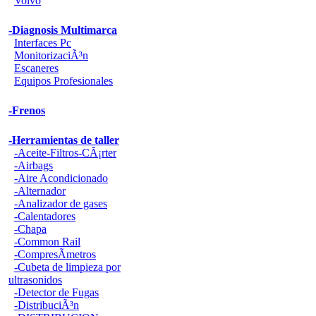
Volvo
-Diagnosis Multimarca
Interfaces Pc
MonitorizaciÃ³n
Escaneres
Equipos Profesionales
-Frenos
-Herramientas de taller
-Aceite-Filtros-CÃ¡rter
-Airbags
-Aire Acondicionado
-Alternador
-Analizador de gases
-Calentadores
-Chapa
-Common Rail
-CompresÃ­metros
-Cubeta de limpieza por
ultrasonidos
-Detector de Fugas
-DistribuciÃ³n