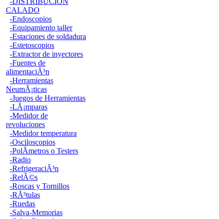
-DISTRIBUCION
CALADO
-Endoscopios
-Equipamiento taller
-Estaciones de soldadura
-Estetoscopios
-Extractor de inyectores
-Fuentes de
alimentaciÃ³n
-Herramientas
NeumÃ¡ticas
-Juegos de Herramientas
-LÃ¡mparas
-Medidor de
revoluciones
-Medidor temperatura
-Osciloscopios
-PolÃ­metros o Testers
-Radio
-RefrigeraciÃ³n
-RelÃ©s
-Roscas y Tornillos
-RÃ³tulas
-Ruedas
-Salva-Memorias