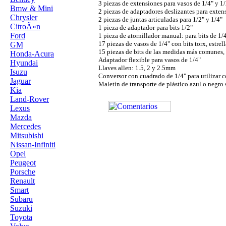
3 piezas de extensiones para vasos de 1/4" y 1
Bmw & Mini
2 piezas de adaptadores deslizantes para exten
Chrysler
2 piezas de juntas articuladas para 1/2" y 1/4"
CitroÃ«n
1 pieza de adaptador para bits 1/2"
Ford
1 pieza de atornillador manual: para bits de 1/
17 piezas de vasos de 1/4" con bits torx, estrel
GM
15 piezas de bits de las medidas más comunes,
Honda-Acura
Adaptador flexible para vasos de 1/4"
Hyundai
Llaves allen: 1.5, 2 y 2.5mm
Isuzu
Conversor con cuadrado de 1/4" para utilizar 
Jaguar
Maletín de transporte de plástico azul o negro
Kia
Land-Rover
Lexus
Mazda
Mercedes
Mitsubishi
Nissan-Infiniti
Opel
Peugeot
Porsche
Renault
Smart
Subaru
Suzuki
Toyota