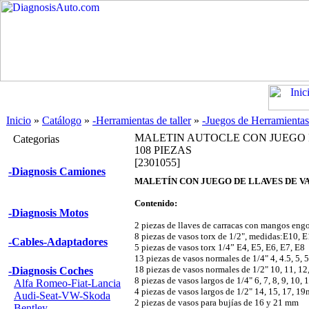
Inicio
»
Catálogo
»
-Herramientas de taller
»
-Juegos de Herramientas
MALETIN AUTOCLE CON JUEGO D
Categorias
108 PIEZAS
[2301055]
-Diagnosis Camiones
MALETÍN CON JUEGO DE LLAVES DE VAS
Contenido:
-Diagnosis Motos
2 piezas de llaves de carracas con mangos eng
8 piezas de vasos torx de 1/2", medidas:E10, 
-Cables-Adaptadores
5 piezas de vasos torx 1/4” E4, E5, E6, E7, E8
13 piezas de vasos normales de 1/4" 4, 4.5, 5, 5
18 piezas de vasos normales de 1/2" 10, 11, 12,
-Diagnosis Coches
8 piezas de vasos largos de 1/4" 6, 7, 8, 9, 10,
Alfa Romeo-Fiat-Lancia
4 piezas de vasos largos de 1/2" 14, 15, 17, 1
Audi-Seat-VW-Skoda
2 piezas de vasos para bujías de 16 y 21 mm
Bentley