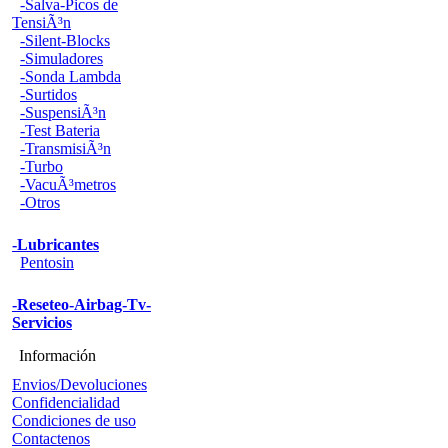
-Salva-Picos de
TensiÃ³n
-Silent-Blocks
-Simuladores
-Sonda Lambda
-Surtidos
-SuspensiÃ³n
-Test Bateria
-TransmisiÃ³n
-Turbo
-VacuÃ³metros
-Otros
-Lubricantes
Pentosin
-Reseteo-Airbag-Tv-
Servicios
Información
Envios/Devoluciones
Confidencialidad
Condiciones de uso
Contactenos