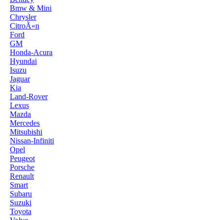
Bmw & Mini
Chrysler
CitroÃ«n
Ford
GM
Honda-Acura
Hyundai
Isuzu
Jaguar
Kia
Land-Rover
Lexus
Mazda
Mercedes
Mitsubishi
Nissan-Infiniti
Opel
Peugeot
Porsche
Renault
Smart
Subaru
Suzuki
Toyota