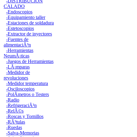
-DISTRIBUCION
CALADO
-Endoscopios
-Equipamiento taller
-Estaciones de soldadura
-Estetoscopios
-Extractor de inyectores
-Fuentes de
alimentaciÃ³n
-Herramientas
NeumÃ¡ticas
-Juegos de Herramientas
-LÃ¡mparas
-Medidor de
revoluciones
-Medidor temperatura
-Osciloscopios
-PolÃ­metros o Testers
-Radio
-RefrigeraciÃ³n
-RelÃ©s
-Roscas y Tornillos
-RÃ³tulas
-Ruedas
-Salva-Memorias