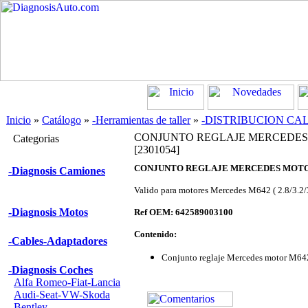
Inicio
»
Catálogo
»
-Herramientas de taller
»
-DISTRIBUCION CA
CONJUNTO REGLAJE MERCEDES
Categorias
[2301054]
CONJUNTO REGLAJE MERCEDES MOTO
-Diagnosis Camiones
Valido para motores Mercedes M642 ( 2.8/3.2/
-Diagnosis Motos
Ref OEM: 642589003100
Contenido:
-Cables-Adaptadores
Conjunto reglaje Mercedes motor M64
-Diagnosis Coches
Alfa Romeo-Fiat-Lancia
Audi-Seat-VW-Skoda
Bentley