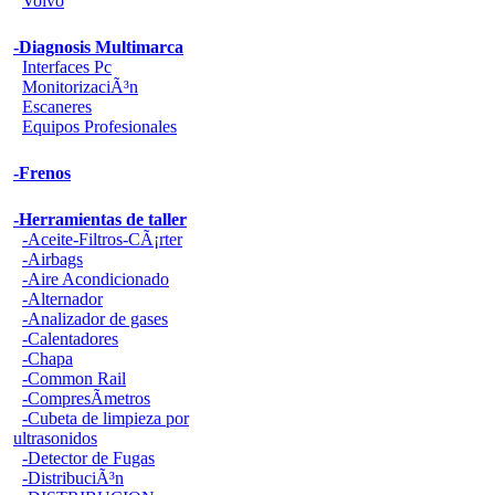
Volvo
-Diagnosis Multimarca
Interfaces Pc
MonitorizaciÃ³n
Escaneres
Equipos Profesionales
-Frenos
-Herramientas de taller
-Aceite-Filtros-CÃ¡rter
-Airbags
-Aire Acondicionado
-Alternador
-Analizador de gases
-Calentadores
-Chapa
-Common Rail
-CompresÃ­metros
-Cubeta de limpieza por
ultrasonidos
-Detector de Fugas
-DistribuciÃ³n