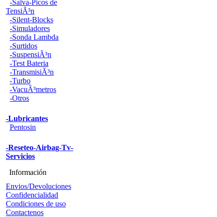
-Salva-Picos de
TensiÃ³n
-Silent-Blocks
-Simuladores
-Sonda Lambda
-Surtidos
-SuspensiÃ³n
-Test Bateria
-TransmisiÃ³n
-Turbo
-VacuÃ³metros
-Otros
-Lubricantes
Pentosin
-Reseteo-Airbag-Tv-
Servicios
Información
Envios/Devoluciones
Confidencialidad
Condiciones de uso
Contactenos