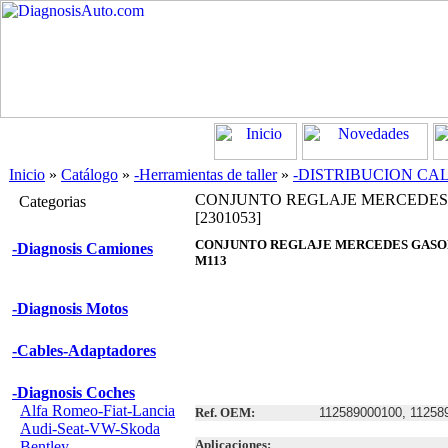
Inicio
»
Catálogo
»
-Herramientas de taller
»
-DISTRIBUCION CA
CONJUNTO REGLAJE MERCEDES 
Categorias
[2301053]
CONJUNTO REGLAJE MERCEDES GASOL
-Diagnosis Camiones
M113
-Diagnosis Motos
-Cables-Adaptadores
-Diagnosis Coches
Alfa Romeo-Fiat-Lancia
Ref. OEM:
112589000100, 11258
Audi-Seat-VW-Skoda
Aplicaciones:
Bentley