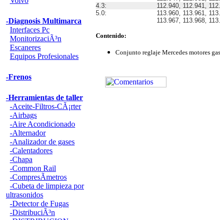
Volvo
4.3:
112.940, 112.941, 112
5.0:
113.960, 113.961, 113
-Diagnosis Multimarca
113.967, 113.968, 113
Interfaces Pc
Contenido:
MonitorizaciÃ³n
Escaneres
Conjunto reglaje Mercedes motores g
Equipos Profesionales
-Frenos
-Herramientas de taller
-Aceite-Filtros-CÃ¡rter
-Airbags
-Aire Acondicionado
-Alternador
-Analizador de gases
-Calentadores
-Chapa
-Common Rail
-CompresÃ­metros
-Cubeta de limpieza por
ultrasonidos
-Detector de Fugas
-DistribuciÃ³n