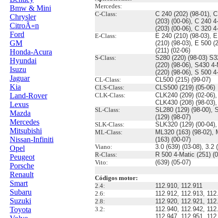
Mercedes:
Bmw & Mini
C-Class:
C 240 (202) (98-01), C
Chrysler
(203) (00-06), C 240 4
CitroÃ«n
(203) (00-06), C 320 4
Ford
E-Class:
E 240 (210) (98-03), E
GM
(210) (98-03), E 500 (
(211) (02-06)
Honda-Acura
S-Class:
S280 (220) (98-03) S3
Hyundai
(220) (98-06), S430 4-
Isuzu
(220) (98-06), S 500 4
Jaguar
CL-Class:
CL500 (215) (99-07)
Kia
CLS-Class:
CLS500 (219) (05-06)
Land-Rover
CLK-Class:
CLK240 (209) (02-06),
CLK430 (208) (98-03),
Lexus
SL-Class:
SL280 (129) (98-00), 
Mazda
(129) (98-07)
Mercedes
SLK-Class:
SLK320 (129) (00-04),
Mitsubishi
ML-Class:
ML320 (163) (98-02), 
Nissan-Infiniti
(163) (00-07)
Viano:
3.0 (639) (03-08), 3.2 
Opel
R-Class:
R 500 4-Matic (251) (0
Peugeot
Vito:
(639) (05-07)
Porsche
Renault
Códigos motor:
Smart
2.4:
112.910, 112.911
Subaru
2.6:
112.912, 112.913, 112
Suzuki
2.8:
112.920, 112.921, 112
Toyota
3.2:
112.940, 112.942, 112
112.947, 112.951, 112