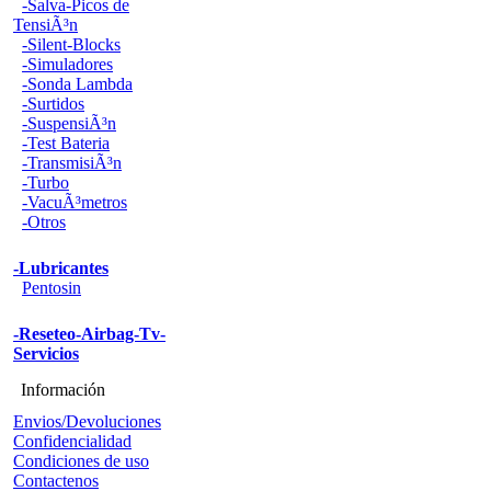
-Salva-Picos de
TensiÃ³n
-Silent-Blocks
-Simuladores
-Sonda Lambda
-Surtidos
-SuspensiÃ³n
-Test Bateria
-TransmisiÃ³n
-Turbo
-VacuÃ³metros
-Otros
-Lubricantes
Pentosin
-Reseteo-Airbag-Tv-
Servicios
Información
Envios/Devoluciones
Confidencialidad
Condiciones de uso
Contactenos