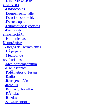
-DISTRIBUCION
CALADO
-Endoscopios
-Equipamiento taller
-Estaciones de soldadura
-Estetoscopios
-Extractor de inyectores
-Fuentes de
alimentaciÃ³n
-Herramientas
NeumÃ¡ticas
-Juegos de Herramientas
-LÃ¡mparas
-Medidor de
revoluciones
-Medidor temperatura
-Osciloscopios
-PolÃ­metros o Testers
-Radio
-RefrigeraciÃ³n
-RelÃ©s
-Roscas y Tornillos
-RÃ³tulas
-Ruedas
-Salva-Memorias