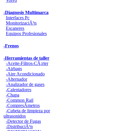
Volvo
-Diagnosis Multimarca
Interfaces Pc
MonitorizaciÃ³n
Escaneres
Equipos Profesionales
-Frenos
-Herramientas de taller
-Aceite-Filtros-CÃ¡rter
-Airbags
-Aire Acondicionado
-Alternador
-Analizador de gases
-Calentadores
-Chapa
-Common Rail
-CompresÃ­metros
-Cubeta de limpieza por
ultrasonidos
-Detector de Fugas
-DistribuciÃ³n