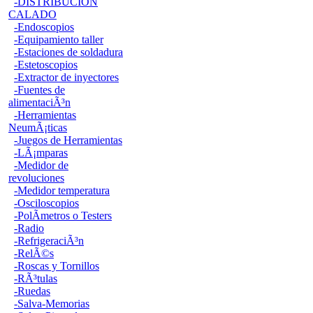
-DISTRIBUCION
CALADO
-Endoscopios
-Equipamiento taller
-Estaciones de soldadura
-Estetoscopios
-Extractor de inyectores
-Fuentes de
alimentaciÃ³n
-Herramientas
NeumÃ¡ticas
-Juegos de Herramientas
-LÃ¡mparas
-Medidor de
revoluciones
-Medidor temperatura
-Osciloscopios
-PolÃ­metros o Testers
-Radio
-RefrigeraciÃ³n
-RelÃ©s
-Roscas y Tornillos
-RÃ³tulas
-Ruedas
-Salva-Memorias