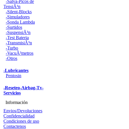
-Salva-Picos de
TensiÃ³n
-Silent-Blocks
-Simuladores
-Sonda Lambda
-Surtidos
-SuspensiÃ³n
-Test Bateria
-TransmisiÃ³n
-Turbo
-VacuÃ³metros
-Otros
-Lubricantes
Pentosin
-Reseteo-Airbag-Tv-
Servicios
Información
Envios/Devoluciones
Confidencialidad
Condiciones de uso
Contactenos