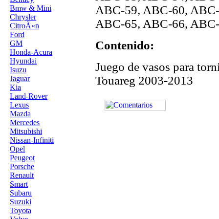
ABC-59, ABC-60, ABC-
Bmw & Mini
Chrysler
ABC-65, ABC-66, ABC-
CitroÃ«n
Ford
Contenido:
GM
Honda-Acura
Hyundai
Juego de vasos para torn
Isuzu
Touareg 2003-2013
Jaguar
Kia
Land-Rover
Lexus
Mazda
Mercedes
Mitsubishi
Nissan-Infiniti
Opel
Peugeot
Porsche
Renault
Smart
Subaru
Suzuki
Toyota