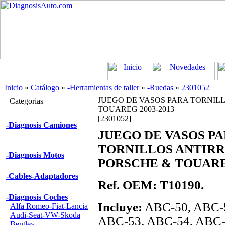
Inicio
»
Catálogo
»
-Herramientas de taller
»
-Ruedas
»
2301052
JUEGO DE VASOS PARA TORNIL
Categorias
TOUAREG 2003-2013
[2301052]
-Diagnosis Camiones
JUEGO DE VASOS P
TORNILLOS ANTIR
-Diagnosis Motos
PORSCHE & TOUAREG
-Cables-Adaptadores
Ref. OEM: T10190.
-Diagnosis Coches
Incluye:
ABC-50, ABC-5
Alfa Romeo-Fiat-Lancia
Audi-Seat-VW-Skoda
ABC-53, ABC-54, ABC-
Bentley