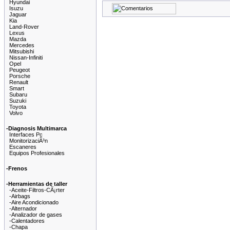
Hyundai
Isuzu
Jaguar
Kia
Land-Rover
Lexus
Mazda
Mercedes
Mitsubishi
Nissan-Infiniti
Opel
Peugeot
Porsche
Renault
Smart
Subaru
Suzuki
Toyota
Volvo
-Diagnosis Multimarca
Interfaces Pc
MonitorizaciÃ³n
Escaneres
Equipos Profesionales
-Frenos
-Herramientas de taller
-Aceite-Filtros-CÃ¡rter
-Airbags
-Aire Acondicionado
-Alternador
-Analizador de gases
-Calentadores
-Chapa