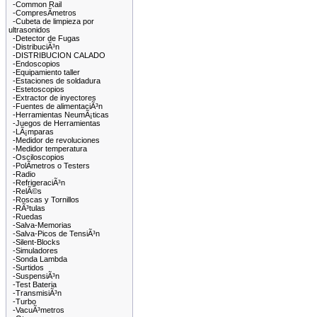
-Common Rail
-CompresÃ­metros
-Cubeta de limpieza por
ultrasonidos
-Detector de Fugas
-DistribuciÃ³n
-DISTRIBUCION CALADO
-Endoscopios
-Equipamiento taller
-Estaciones de soldadura
-Estetoscopios
-Extractor de inyectores
-Fuentes de alimentaciÃ³n
-Herramientas NeumÃ¡ticas
-Juegos de Herramientas
-LÃ¡mparas
-Medidor de revoluciones
-Medidor temperatura
-Osciloscopios
-PolÃ­metros o Testers
-Radio
-RefrigeraciÃ³n
-RelÃ©s
-Roscas y Tornillos
-RÃ³tulas
-Ruedas
-Salva-Memorias
-Salva-Picos de TensiÃ³n
-Silent-Blocks
-Simuladores
-Sonda Lambda
-Surtidos
-SuspensiÃ³n
-Test Bateria
-TransmisiÃ³n
-Turbo
-VacuÃ³metros