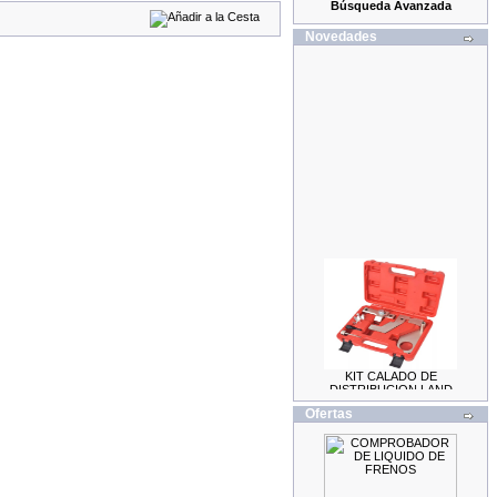
Búsqueda Avanzada
Novedades
KIT CALADO DE
DISTRIBUCION LAND
ROVER / JAGUAR 2.0
69.99EUR
Ofertas
59.99EUR
---------