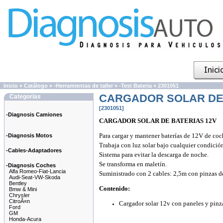
Inicio
»
Catálogo
»
-Herramientas de taller
»
-Test Bateria
»
2301051
CARGADOR SOLAR DE 
Categorias
[2301051]
-Diagnosis Camiones
CARGADOR SOLAR DE BATERIAS 12V
Para cargar y mantener baterías de 12V de coc
-Diagnosis Motos
Trabaja con luz solar bajo cualquier condición
-Cables-Adaptadores
Sistema para evitar la descarga de noche.
Se transforma en maletín.
-Diagnosis Coches
Alfa Romeo-Fiat-Lancia
Suministrado con 2 cables: 2,5m con pinzas d
Audi-Seat-VW-Skoda
Bentley
Contenido:
Bmw & Mini
Chrysler
CitroÃ«n
Cargador solar 12v con paneles y pinz
Ford
GM
Honda-Acura