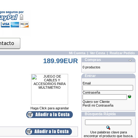
Mi Cuenta
|
Ver Cesta
|
Realizar Pedido
189.99EUR
Compras
0 productos
Entrar
Email
Contraseña
Quiero ser Cliente
Perdí mi Contraseña
Haga Click para agrandar
Búsqueda Rápida
Use palabras clave para
encontrar el producto que busca.