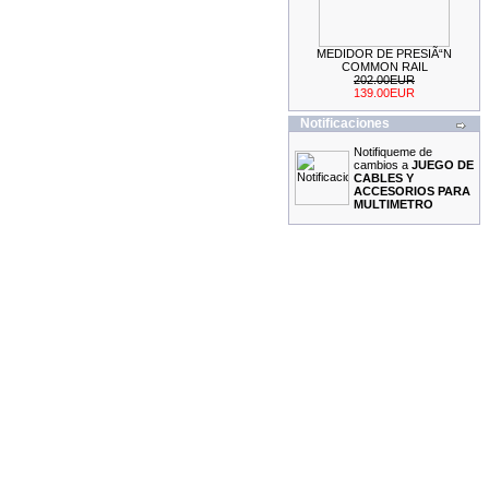
MEDIDOR DE PRESIÃ“N
KIT DE CALADO FORD
COMMON RAIL
MOTORES 2.0L
202.00EUR
ECOBOOST
139.00EUR
69.99EUR
Notificaciones
---------
Notifiqueme de
cambios a
JUEGO DE
CABLES Y
ACCESORIOS PARA
MULTIMETRO
ESCANER DE DIAGNOSIS
MULTIMARCA OBDII + O2
CAN-BUS ESPAÃ‘OL AUTEL
AL529
155.99EUR
145.00EUR
---------
MEDIDOR DE ESPESOR
DE CHAPA
29.99EUR