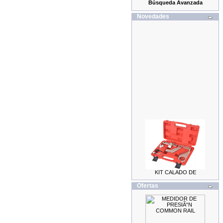
Búsqueda Avanzada
Novedades
KIT CALADO DE
DISTRIBUCION LAND
ROVER / JAGUAR 2.0
Ofertas
69.99EUR
59.99EUR
---------