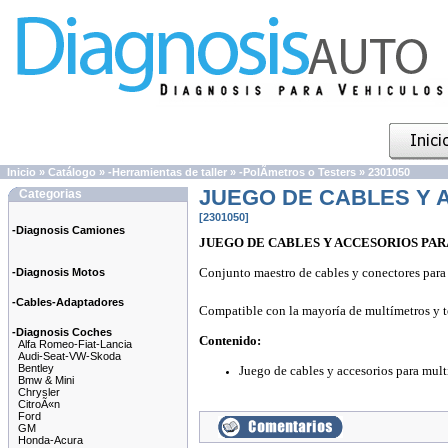
Inicio
»
Catálogo
»
-Herramientas de taller
»
-PolÃ­metros o Testers
»
2301050
JUEGO DE CABLES Y 
Categorias
[2301050]
-Diagnosis Camiones
JUEGO DE CABLES Y ACCESORIOS PA
Conjunto maestro de cables y conectores para po
-Diagnosis Motos
-Cables-Adaptadores
Compatible con la mayoría de multímetros y te
-Diagnosis Coches
Contenido:
Alfa Romeo-Fiat-Lancia
Audi-Seat-VW-Skoda
Bentley
Juego de cables y accesorios para mult
Bmw & Mini
Chrysler
CitroÃ«n
Ford
GM
Honda-Acura