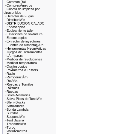
-Common Rail
-CompresÃ­metros
-Cubeta de limpieza por
ultrasonidos
-Detector de Fugas
-DistribuciÃ³n
-DISTRIBUCION CALADO
-Endoscopios
-Equipamiento taller
-Estaciones de soldadura
-Estetoscopios
-Extractor de inyectores
-Fuentes de alimentaciÃ³n
-Herramientas NeumÃ¡ticas
-Juegos de Herramientas
-LÃ¡mparas
-Medidor de revoluciones
-Medidor temperatura
-Osciloscopios
-PolÃ­metros o Testers
-Radio
-RefrigeraciÃ³n
-RelÃ©s
-Roscas y Tornillos
-RÃ³tulas
-Ruedas
-Salva-Memorias
-Salva-Picos de TensiÃ³n
-Silent-Blocks
-Simuladores
-Sonda Lambda
-Surtidos
-SuspensiÃ³n
-Test Bateria
-TransmisiÃ³n
-Turbo
-VacuÃ³metros