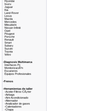
Hyundai
Isuzu
Jaguar
Kia
Land-Rover
Lexus
Mazda
Mercedes
Mitsubishi
Nissan-Infiniti
Opel
Peugeot
Porsche
Renault
Smart
Subaru
Suzuki
Toyota
Volvo
-Diagnosis Multimarca
Interfaces Pc
MonitorizaciÃ³n
Escaneres
Equipos Profesionales
-Frenos
-Herramientas de taller
-Aceite-Filtros-CÃ¡rter
-Airbags
-Aire Acondicionado
-Alternador
-Analizador de gases
-Calentadores
-Chapa