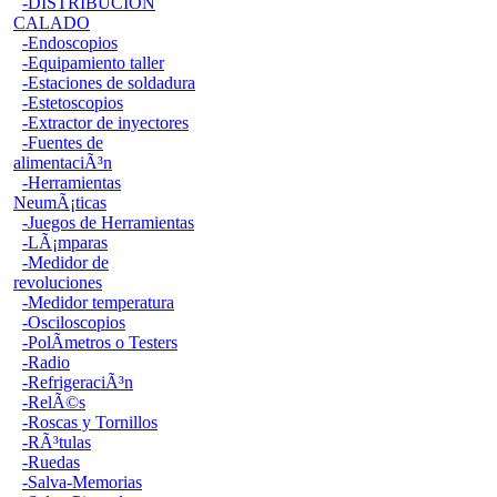
-DISTRIBUCION
CALADO
-Endoscopios
-Equipamiento taller
-Estaciones de soldadura
-Estetoscopios
-Extractor de inyectores
-Fuentes de
alimentaciÃ³n
-Herramientas
NeumÃ¡ticas
-Juegos de Herramientas
-LÃ¡mparas
-Medidor de
revoluciones
-Medidor temperatura
-Osciloscopios
-PolÃ­metros o Testers
-Radio
-RefrigeraciÃ³n
-RelÃ©s
-Roscas y Tornillos
-RÃ³tulas
-Ruedas
-Salva-Memorias