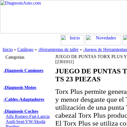
Inicio
»
Catálogo
»
-Herramientas de taller
»
-Juegos de Herramientas
JUEGO DE PUNTAS TORX PLUS Y 
Categorias
[2301011]
JUEGO DE PUNTAS T
-Diagnosis Camiones
TS 23 PIEZAS
-Diagnosis Motos
Torx Plus permite gener
y menor desgaste que el 
-Cables-Adaptadores
utilización de una punta
-Diagnosis Coches
cabezal Torx Plus produc
Alfa Romeo-Fiat-Lancia
Audi-Seat-VW-Skoda
El Torx Plus se utiliza 
Bentley