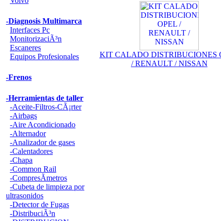
Volvo
-Diagnosis Multimarca
Interfaces Pc
MonitorizaciÃ³n
Escaneres
KIT CALADO DISTRIBUCIONES 
Equipos Profesionales
/ RENAULT / NISSAN
-Frenos
-Herramientas de taller
-Aceite-Filtros-CÃ¡rter
-Airbags
-Aire Acondicionado
-Alternador
-Analizador de gases
-Calentadores
-Chapa
-Common Rail
-CompresÃ­metros
-Cubeta de limpieza por
ultrasonidos
-Detector de Fugas
-DistribuciÃ³n