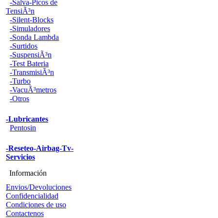
-Salva-Picos de
TensiÃ³n
-Silent-Blocks
-Simuladores
-Sonda Lambda
-Surtidos
-SuspensiÃ³n
-Test Bateria
-TransmisiÃ³n
-Turbo
-VacuÃ³metros
-Otros
-Lubricantes
Pentosin
-Reseteo-Airbag-Tv-
Servicios
Información
Envios/Devoluciones
Confidencialidad
Condiciones de uso
Contactenos