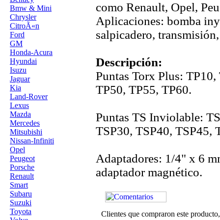
como Renault, Opel, Peug
Bmw & Mini
Chrysler
Aplicaciones: bomba inye
CitroÃ«n
salpicadero, transmisión,
Ford
GM
Honda-Acura
Descripción:
Hyundai
Isuzu
Puntas Torx Plus: TP10,
Jaguar
TP50, TP55, TP60.
Kia
Land-Rover
Lexus
Mazda
Puntas TS Inviolable: 
Mercedes
TSP30, TSP40, TSP45, 
Mitsubishi
Nissan-Infiniti
Opel
Adaptadores: 1/4" x 6 m
Peugeot
Porsche
adaptador magnético.
Renault
Smart
Subaru
Suzuki
Toyota
Clientes que compraron este product