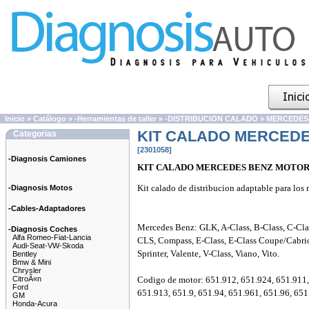
Inicio
»
Catálogo
»
-Herramientas de taller
»
-DISTRIBUCION CALADO
»
MERCEDES
KIT CALADO MERCEDE
Categorias
[2301058]
-Diagnosis Camiones
KIT CALADO MERCEDES BENZ MOTOR
Kit calado de distribucion adaptable para los
-Diagnosis Motos
-Cables-Adaptadores
Mercedes Benz: GLK, A-Class, B-Class, C-Cl
-Diagnosis Coches
Alfa Romeo-Fiat-Lancia
CLS, Compass, E-Class, E-Class Coupe/Cabri
Audi-Seat-VW-Skoda
Sprinter, Valente, V-Class, Viano, Vito.
Bentley
Bmw & Mini
Chrysler
CitroÃ«n
Codigo de motor: 651.912, 651.924, 651.911,
Ford
651.913, 651.9, 651.94, 651.961, 651.96, 651
GM
Honda-Acura