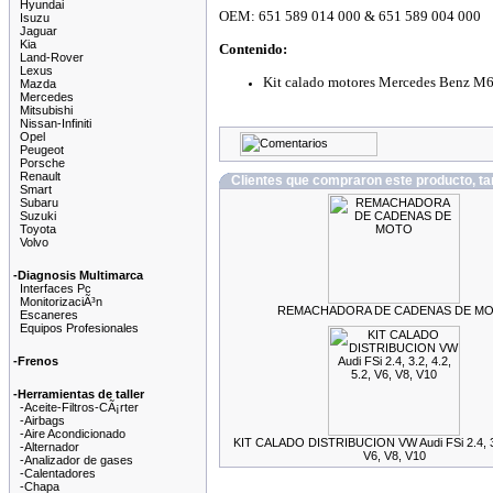
Hyundai
OEM: 651 589 014 000 & 651 589 004 000
Isuzu
Jaguar
Kia
Contenido:
Land-Rover
Lexus
Kit calado motores Mercedes Benz M
Mazda
Mercedes
Mitsubishi
Nissan-Infiniti
Opel
Peugeot
Porsche
Renault
Clientes que compraron este producto, 
Smart
Subaru
Suzuki
Toyota
Volvo
-Diagnosis Multimarca
Interfaces Pc
MonitorizaciÃ³n
REMACHADORA DE CADENAS DE M
Escaneres
Equipos Profesionales
-Frenos
-Herramientas de taller
-Aceite-Filtros-CÃ¡rter
-Airbags
-Aire Acondicionado
KIT CALADO DISTRIBUCION VW Audi FSi 2.4, 3.2
-Alternador
V6, V8, V10
-Analizador de gases
-Calentadores
-Chapa