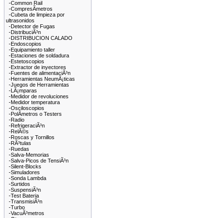
-Common Rail
-CompresÃ­metros
-Cubeta de limpieza por
ultrasonidos
-Detector de Fugas
-DistribuciÃ³n
-DISTRIBUCION CALADO
-Endoscopios
-Equipamiento taller
-Estaciones de soldadura
-Estetoscopios
-Extractor de inyectores
-Fuentes de alimentaciÃ³n
-Herramientas NeumÃ¡ticas
-Juegos de Herramientas
-LÃ¡mparas
-Medidor de revoluciones
-Medidor temperatura
-Osciloscopios
-PolÃ­metros o Testers
-Radio
-RefrigeraciÃ³n
-RelÃ©s
-Roscas y Tornillos
-RÃ³tulas
-Ruedas
-Salva-Memorias
-Salva-Picos de TensiÃ³n
-Silent-Blocks
-Simuladores
-Sonda Lambda
-Surtidos
-SuspensiÃ³n
-Test Bateria
-TransmisiÃ³n
-Turbo
-VacuÃ³metros