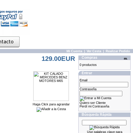
Mi Cuenta
|
Ver Cesta
|
Realizar Pedido
129.00EUR
Compras
0 productos
Entrar
Email
Contraseña
Quiero ser Cliente
Haga Click para agrandar
Perdí mi Contraseña
Búsqueda Rápida
Use palabras clave para