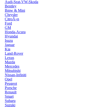
Audi-Seat-VW-Skoda
Bentley
Bmw & Mini
Chrysler
CitroÃ«n
Ford
GM
Honda-Acura
Hyundai
Isuzu
Jaguar
Kia
Land-Rover
Lexus
Mazda
Mercedes
Mitsubishi
Nissan-Infiniti
Opel
Peugeot
Porsche
Renault
Smart
Subaru
Suzuki