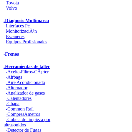
Toyota
Volvo
-Diagnosis Multimarca
Interfaces Pc
MonitorizaciÃ³n
Escaneres
Equipos Profesionales
-Frenos
-Herramientas de taller
-Aceite-Filtros-CÃ¡rter
-Airbags
-Aire Acondicionado
-Alternador
-Analizador de gases
-Calentadores
-Chapa
-Common Rail
-CompresÃ­metros
-Cubeta de limpieza por
ultrasonidos
-Detector de Fugas