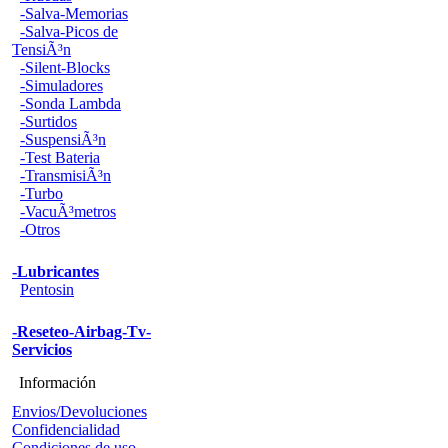
-Salva-Memorias
-Salva-Picos de
TensiÃ³n
-Silent-Blocks
-Simuladores
-Sonda Lambda
-Surtidos
-SuspensiÃ³n
-Test Bateria
-TransmisiÃ³n
-Turbo
-VacuÃ³metros
-Otros
-Lubricantes
Pentosin
-Reseteo-Airbag-Tv-
Servicios
Información
Envios/Devoluciones
Confidencialidad
Condiciones de uso