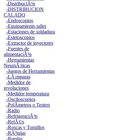
-DistribuciÃ³n
-DISTRIBUCION
CALADO
-Endoscopios
-Equipamiento taller
-Estaciones de soldadura
-Estetoscopios
-Extractor de inyectores
-Fuentes de
alimentaciÃ³n
-Herramientas
NeumÃ¡ticas
-Juegos de Herramientas
-LÃ¡mparas
-Medidor de
revoluciones
-Medidor temperatura
-Osciloscopios
-PolÃ­metros o Testers
-Radio
-RefrigeraciÃ³n
-RelÃ©s
-Roscas y Tornillos
-RÃ³tulas
-Ruedas