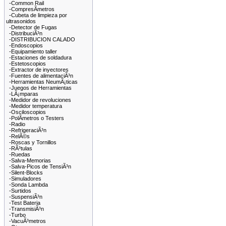
-Common Rail
-CompresÃ­metros
-Cubeta de limpieza por
ultrasonidos
-Detector de Fugas
-DistribuciÃ³n
-DISTRIBUCION CALADO
-Endoscopios
-Equipamiento taller
-Estaciones de soldadura
-Estetoscopios
-Extractor de inyectores
-Fuentes de alimentaciÃ³n
-Herramientas NeumÃ¡ticas
-Juegos de Herramientas
-LÃ¡mparas
-Medidor de revoluciones
-Medidor temperatura
-Osciloscopios
-PolÃ­metros o Testers
-Radio
-RefrigeraciÃ³n
-RelÃ©s
-Roscas y Tornillos
-RÃ³tulas
-Ruedas
-Salva-Memorias
-Salva-Picos de TensiÃ³n
-Silent-Blocks
-Simuladores
-Sonda Lambda
-Surtidos
-SuspensiÃ³n
-Test Bateria
-TransmisiÃ³n
-Turbo
-VacuÃ³metros