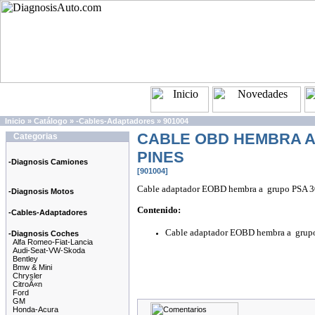
Inicio
»
Catálogo
»
-Cables-Adaptadores
»
901004
CABLE OBD HEMBRA A
Categorias
PINES
-Diagnosis Camiones
[901004]
Cable adaptador EOBD hembra a grupo PSA 30
-Diagnosis Motos
Contenido:
-Cables-Adaptadores
Cable adaptador EOBD hembra a grupo
-Diagnosis Coches
Alfa Romeo-Fiat-Lancia
Audi-Seat-VW-Skoda
Bentley
Bmw & Mini
Chrysler
CitroÃ«n
Ford
GM
Honda-Acura