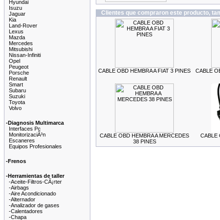
Hyundai
Isuzu
Clientes que compraron este producto, t
Jaguar
Kia
Land-Rover
Lexus
Mazda
Mercedes
Mitsubishi
Nissan-Infiniti
Opel
Peugeot
CABLE OBD HEMBRA A FIAT 3 PINES
CABLE OB
Porsche
Renault
Smart
Subaru
Suzuki
Toyota
Volvo
-Diagnosis Multimarca
Interfaces Pc
MonitorizaciÃ³n
CABLE OBD HEMBRA A MERCEDES
CABLE 
Escaneres
38 PINES
Equipos Profesionales
-Frenos
-Herramientas de taller
-Aceite-Filtros-CÃ¡rter
-Airbags
-Aire Acondicionado
-Alternador
-Analizador de gases
-Calentadores
-Chapa