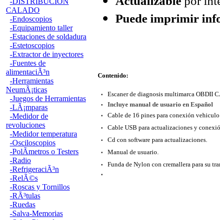
Actualizable
por int
-DISTRIBUCION
CALADO
Puede imprimir inf
-Endoscopios
-Equipamiento taller
-Estaciones de soldadura
-Estetoscopios
-Extractor de inyectores
-Fuentes de
alimentaciÃ³n
Contenido:
-Herramientas
NeumÃ¡ticas
Escaner de diagnosis multimarca OBDI
-Juegos de Herramientas
Incluye manual de usuario en Español
-LÃ¡mparas
Cable de 16 pines para conexión vehiculo
-Medidor de
revoluciones
Cable USB para actualizaciones y conexió
-Medidor temperatura
Cd con software para actualizaciones.
-Osciloscopios
-PolÃ­metros o Testers
Manual de usuario.
-Radio
Funda de Nylon con cremallera para su tra
-RefrigeraciÃ³n
-RelÃ©s
-Roscas y Tornillos
-RÃ³tulas
-Ruedas
-Salva-Memorias