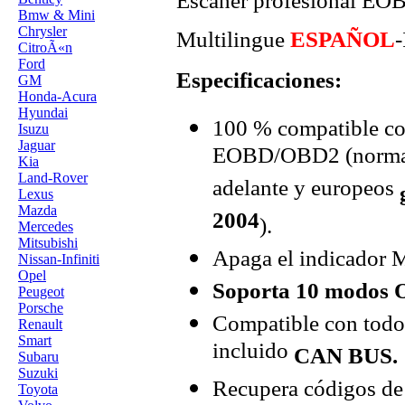
Escáner profesional EOB
Bmw & Mini
Chrysler
Multilingue
ESPAÑOL
-
CitroÃ«n
Ford
Especificaciones:
GM
Honda-Acura
Hyundai
100 % compatible con
Isuzu
Jaguar
EOBD/OBD2 (normalm
Kia
Land-Rover
adelante y europeos
Lexus
Mazda
2004
).
Mercedes
Mitsubishi
Apaga el indicador M
Nissan-Infiniti
Opel
Soporta 10 modos 
Peugeot
Porsche
Compatible con todos
Renault
Smart
incluido
CAN BUS.
Subaru
Suzuki
Recupera códigos de 
Toyota