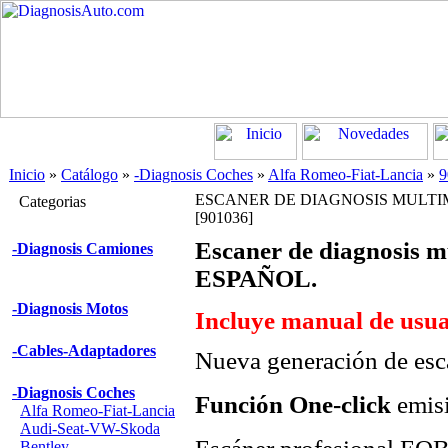
Inicio
»
Catálogo
»
-Diagnosis Coches
»
Alfa Romeo-Fiat-Lancia
»
9
ESCANER DE DIAGNOSIS MULTIM
Categorias
[901036]
Escaner de diagnosis
-Diagnosis Camiones
ESPAÑOL.
-Diagnosis Motos
Incluye manual de usua
-Cables-Adaptadores
Nueva generación de es
-Diagnosis Coches
Función One-click
emisi
Alfa Romeo-Fiat-Lancia
Audi-Seat-VW-Skoda
Bentley