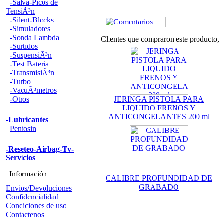
-Salva-Picos de
TensiÃ³n
-Silent-Blocks
-Simuladores
-Sonda Lambda
Clientes que compraron este product
-Surtidos
-SuspensiÃ³n
-Test Bateria
-TransmisiÃ³n
-Turbo
-VacuÃ³metros
-Otros
JERINGA PISTOLA PARA
LIQUIDO FRENOS Y
ANTICONGELANTES 200 ml
-Lubricantes
Pentosin
-Reseteo-Airbag-Tv-
Servicios
Información
CALIBRE PROFUNDIDAD DE
GRABADO
Envios/Devoluciones
Confidencialidad
Condiciones de uso
Contactenos