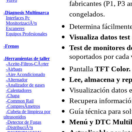
Volvo
fabricantes (P1, P3 
congelados.
-Diagnosis Multimarca
Interfaces Pc
MonitorizaciÃ³n
Determina fácilment
Escaneres
Equipos Profesionales
Visualiza datos test
Test de monitores 
-Frenos
soportados por cada 
-Herramientas de taller
-Aceite-Filtros-CÃ¡rter
Pantalla
TFT Color.
-Airbags
-Aire Acondicionado
Lee, almacena y rep
-Alternador
-Analizador de gases
Visualización datos e
-Calentadores
-Chapa
Recupera informació
-Common Rail
-CompresÃ­metros
Guía técnica para so
-Cubeta de limpieza por
ultrasonidos
Menú y DTC Multili
-Detector de Fugas
-DistribuciÃ³n