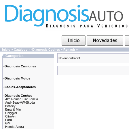
Inicio
»
Catálogo
»
-Diagnosis Coches
»
Renault
»
Categorias
No encontrado!
-Diagnosis Camiones
-Diagnosis Motos
-Cables-Adaptadores
-Diagnosis Coches
Alfa Romeo-Fiat-Lancia
Audi-Seat-VW-Skoda
Bentley
Bmw & Mini
Chrysler
CitroÃ«n
Ford
GM
Honda-Acura