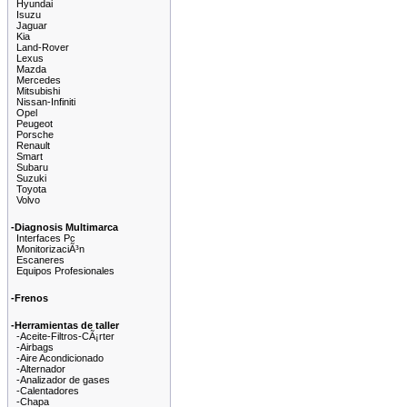
Hyundai
Isuzu
Jaguar
Kia
Land-Rover
Lexus
Mazda
Mercedes
Mitsubishi
Nissan-Infiniti
Opel
Peugeot
Porsche
Renault
Smart
Subaru
Suzuki
Toyota
Volvo
-Diagnosis Multimarca
Interfaces Pc
MonitorizaciÃ³n
Escaneres
Equipos Profesionales
-Frenos
-Herramientas de taller
-Aceite-Filtros-CÃ¡rter
-Airbags
-Aire Acondicionado
-Alternador
-Analizador de gases
-Calentadores
-Chapa