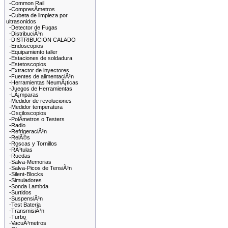
-Common Rail
-CompresÃ­metros
-Cubeta de limpieza por
ultrasonidos
-Detector de Fugas
-DistribuciÃ³n
-DISTRIBUCION CALADO
-Endoscopios
-Equipamiento taller
-Estaciones de soldadura
-Estetoscopios
-Extractor de inyectores
-Fuentes de alimentaciÃ³n
-Herramientas NeumÃ¡ticas
-Juegos de Herramientas
-LÃ¡mparas
-Medidor de revoluciones
-Medidor temperatura
-Osciloscopios
-PolÃ­metros o Testers
-Radio
-RefrigeraciÃ³n
-RelÃ©s
-Roscas y Tornillos
-RÃ³tulas
-Ruedas
-Salva-Memorias
-Salva-Picos de TensiÃ³n
-Silent-Blocks
-Simuladores
-Sonda Lambda
-Surtidos
-SuspensiÃ³n
-Test Bateria
-TransmisiÃ³n
-Turbo
-VacuÃ³metros