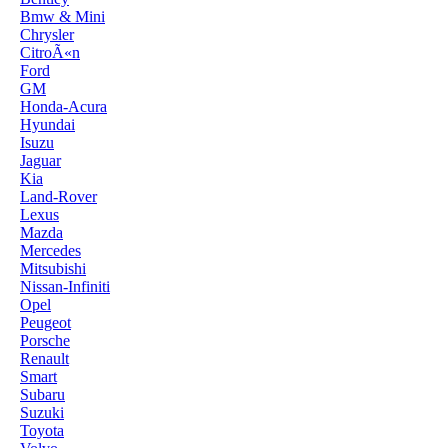
Bmw & Mini
Chrysler
CitroÃ«n
Ford
GM
Honda-Acura
Hyundai
Isuzu
Jaguar
Kia
Land-Rover
Lexus
Mazda
Mercedes
Mitsubishi
Nissan-Infiniti
Opel
Peugeot
Porsche
Renault
Smart
Subaru
Suzuki
Toyota