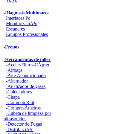
Volvo
-Diagnosis Multimarca
Interfaces Pc
MonitorizaciÃ³n
Escaneres
Equipos Profesionales
-Frenos
-Herramientas de taller
-Aceite-Filtros-CÃ¡rter
-Airbags
-Aire Acondicionado
-Alternador
-Analizador de gases
-Calentadores
-Chapa
-Common Rail
-CompresÃ­metros
-Cubeta de limpieza por
ultrasonidos
-Detector de Fugas
-DistribuciÃ³n