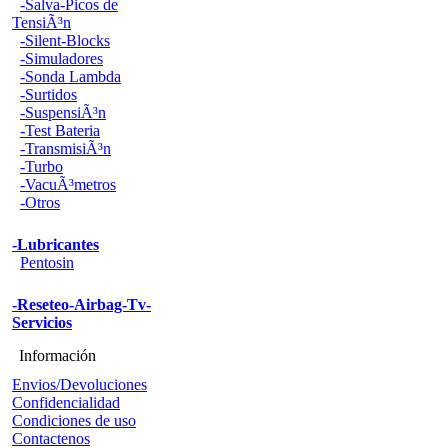
-Salva-Picos de
TensiÃ³n
-Silent-Blocks
-Simuladores
-Sonda Lambda
-Surtidos
-SuspensiÃ³n
-Test Bateria
-TransmisiÃ³n
-Turbo
-VacuÃ³metros
-Otros
-Lubricantes
Pentosin
-Reseteo-Airbag-Tv-
Servicios
Información
Envios/Devoluciones
Confidencialidad
Condiciones de uso
Contactenos