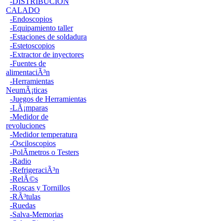
-DISTRIBUCION
CALADO
-Endoscopios
-Equipamiento taller
-Estaciones de soldadura
-Estetoscopios
-Extractor de inyectores
-Fuentes de
alimentaciÃ³n
-Herramientas
NeumÃ¡ticas
-Juegos de Herramientas
-LÃ¡mparas
-Medidor de
revoluciones
-Medidor temperatura
-Osciloscopios
-PolÃ­metros o Testers
-Radio
-RefrigeraciÃ³n
-RelÃ©s
-Roscas y Tornillos
-RÃ³tulas
-Ruedas
-Salva-Memorias