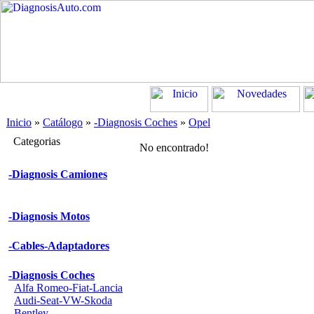
Inicio
»
Catálogo
»
-Diagnosis Coches
»
Opel
Categorias
No encontrado!
-Diagnosis Camiones
-Diagnosis Motos
-Cables-Adaptadores
-Diagnosis Coches
Alfa Romeo-Fiat-Lancia
Audi-Seat-VW-Skoda
Bentley