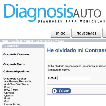
Inicio
»
Catálogo
»
Entrar
»
Constraseña Olvidada
Categorias
He olvidado mi Contras
-Diagnosis Camiones
-Diagnosis Motos
Si ha olvidado su contraseña, introduzca su direc
contraseña nueva.
-Cables-Adaptadores
E-Mail:
-Diagnosis Coches
Alfa Romeo-Fiat-Lancia
Audi-Seat-VW-Skoda
Bentley
Bmw & Mini
Chrysler
CitroÃ«n
Ford
GM
Honda-Acura