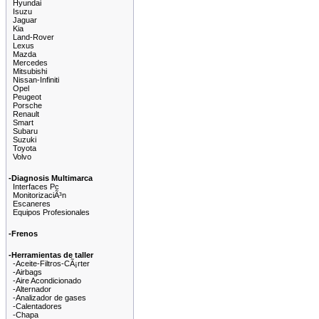
Hyundai
Isuzu
Jaguar
Kia
Land-Rover
Lexus
Mazda
Mercedes
Mitsubishi
Nissan-Infiniti
Opel
Peugeot
Porsche
Renault
Smart
Subaru
Suzuki
Toyota
Volvo
-Diagnosis Multimarca
Interfaces Pc
MonitorizaciÃ³n
Escaneres
Equipos Profesionales
-Frenos
-Herramientas de taller
-Aceite-Filtros-CÃ¡rter
-Airbags
-Aire Acondicionado
-Alternador
-Analizador de gases
-Calentadores
-Chapa