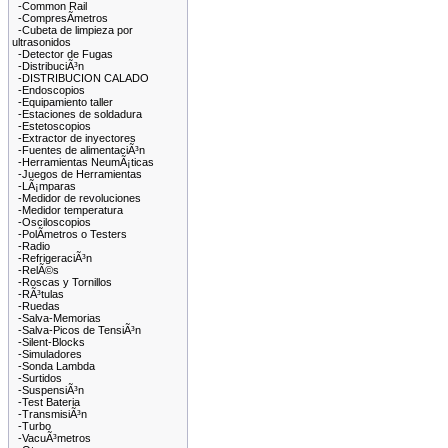
-Common Rail
-CompresÃ­metros
-Cubeta de limpieza por
ultrasonidos
-Detector de Fugas
-DistribuciÃ³n
-DISTRIBUCION CALADO
-Endoscopios
-Equipamiento taller
-Estaciones de soldadura
-Estetoscopios
-Extractor de inyectores
-Fuentes de alimentaciÃ³n
-Herramientas NeumÃ¡ticas
-Juegos de Herramientas
-LÃ¡mparas
-Medidor de revoluciones
-Medidor temperatura
-Osciloscopios
-PolÃ­metros o Testers
-Radio
-RefrigeraciÃ³n
-RelÃ©s
-Roscas y Tornillos
-RÃ³tulas
-Ruedas
-Salva-Memorias
-Salva-Picos de TensiÃ³n
-Silent-Blocks
-Simuladores
-Sonda Lambda
-Surtidos
-SuspensiÃ³n
-Test Bateria
-TransmisiÃ³n
-Turbo
-VacuÃ³metros