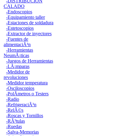
-DISTRIBUCION
CALADO
-Endoscopios
-Equipamiento taller
-Estaciones de soldadura
-Estetoscopios
-Extractor de inyectores
-Fuentes de
alimentaciÃ³n
-Herramientas
NeumÃ¡ticas
-Juegos de Herramientas
-LÃ¡mparas
-Medidor de
revoluciones
-Medidor temperatura
-Osciloscopios
-PolÃ­metros o Testers
-Radio
-RefrigeraciÃ³n
-RelÃ©s
-Roscas y Tornillos
-RÃ³tulas
-Ruedas
-Salva-Memorias