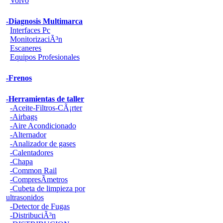
Volvo
-Diagnosis Multimarca
Interfaces Pc
MonitorizaciÃ³n
Escaneres
Equipos Profesionales
-Frenos
-Herramientas de taller
-Aceite-Filtros-CÃ¡rter
-Airbags
-Aire Acondicionado
-Alternador
-Analizador de gases
-Calentadores
-Chapa
-Common Rail
-CompresÃ­metros
-Cubeta de limpieza por
ultrasonidos
-Detector de Fugas
-DistribuciÃ³n