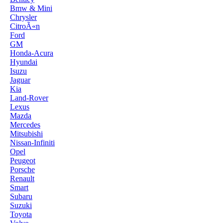
Bmw & Mini
Chrysler
CitroÃ«n
Ford
GM
Honda-Acura
Hyundai
Isuzu
Jaguar
Kia
Land-Rover
Lexus
Mazda
Mercedes
Mitsubishi
Nissan-Infiniti
Opel
Peugeot
Porsche
Renault
Smart
Subaru
Suzuki
Toyota