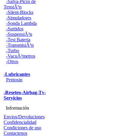
-Salva-Picos de
TensiÃ³n
-Silent-Blocks
-Simuladores
-Sonda Lambda
-Surtidos
-SuspensiÃ³n
-Test Bateria
-TransmisiÃ³n
-Turbo
-VacuÃ³metros
-Otros
-Lubricantes
Pentosin
-Reseteo-Airbag-Tv-
Servicios
Información
Envios/Devoluciones
Confidencialidad
Condiciones de uso
Contactenos