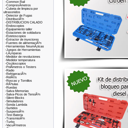
-Common Rail
-CompresÃ­metros
-Cubeta de limpieza por
ultrasonidos
-Detector de Fugas
-DistribuciÃ³n
-DISTRIBUCION CALADO
-Endoscopios
-Equipamiento taller
-Estaciones de soldadura
-Estetoscopios
-Extractor de inyectores
-Fuentes de alimentaciÃ³n
-Herramientas NeumÃ¡ticas
-Juegos de Herramientas
-LÃ¡mparas
-Medidor de revoluciones
-Medidor temperatura
-Osciloscopios
-PolÃ­metros o Testers
-Radio
-RefrigeraciÃ³n
-RelÃ©s
-Roscas y Tornillos
-RÃ³tulas
-Ruedas
-Salva-Memorias
-Salva-Picos de TensiÃ³n
-Silent-Blocks
-Simuladores
-Sonda Lambda
-Surtidos
-SuspensiÃ³n
-Test Bateria
-TransmisiÃ³n
-Turbo
-VacuÃ³metros