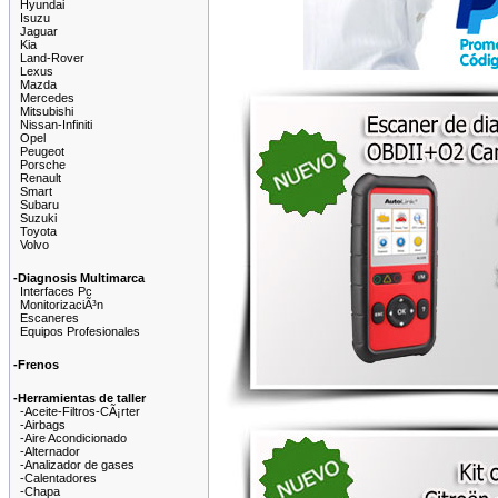
Hyundai
Isuzu
Jaguar
Kia
Land-Rover
Lexus
Mazda
Mercedes
Mitsubishi
Nissan-Infiniti
Opel
Peugeot
Porsche
Renault
Smart
Subaru
Suzuki
Toyota
Volvo
-Diagnosis Multimarca
Interfaces Pc
MonitorizaciÃ³n
Escaneres
Equipos Profesionales
-Frenos
-Herramientas de taller
-Aceite-Filtros-CÃ¡rter
-Airbags
-Aire Acondicionado
-Alternador
-Analizador de gases
-Calentadores
-Chapa