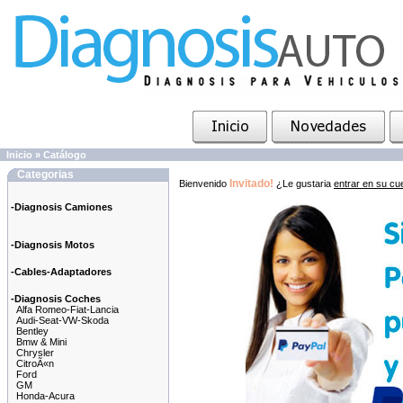
Inicio
»
Catálogo
Categorias
Invitado!
Bienvenido
¿Le gustaria
entrar en su cu
-Diagnosis Camiones
-Diagnosis Motos
-Cables-Adaptadores
-Diagnosis Coches
Alfa Romeo-Fiat-Lancia
Audi-Seat-VW-Skoda
Bentley
Bmw & Mini
Chrysler
CitroÃ«n
Ford
GM
Honda-Acura