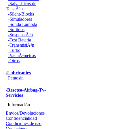
-Salva-Picos de
TensiÃ³n
-Silent-Blocks
-Simuladores
-Sonda Lambda
-Surtidos
-SuspensiÃ³n
-Test Bateria
-TransmisiÃ³n
-Turbo
-VacuÃ³metros
-Otros
-Lubricantes
Pentosin
-Reseteo-Airbag-Tv-
Servicios
Información
Envios/Devoluciones
Confidencialidad
Condiciones de uso
Contactenos