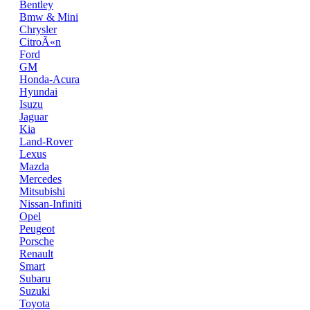
Bentley
Bmw & Mini
Chrysler
CitroÃ«n
Ford
GM
Honda-Acura
Hyundai
Isuzu
Jaguar
Kia
Land-Rover
Lexus
Mazda
Mercedes
Mitsubishi
Nissan-Infiniti
Opel
Peugeot
Porsche
Renault
Smart
Subaru
Suzuki
Toyota