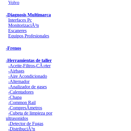
Volvo
-Diagnosis Multimarca
Interfaces Pc
MonitorizaciÃ³n
Escaneres
Equipos Profesionales
-Frenos
-Herramientas de taller
-Aceite-Filtros-CÃ¡rter
-Airbags
-Aire Acondicionado
-Alternador
-Analizador de gases
-Calentadores
-Chapa
-Common Rail
-CompresÃ­metros
-Cubeta de limpieza por
ultrasonidos
-Detector de Fugas
-DistribuciÃ³n