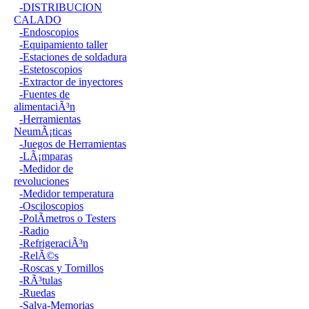
-DISTRIBUCION
CALADO
-Endoscopios
-Equipamiento taller
-Estaciones de soldadura
-Estetoscopios
-Extractor de inyectores
-Fuentes de
alimentaciÃ³n
-Herramientas
NeumÃ¡ticas
-Juegos de Herramientas
-LÃ¡mparas
-Medidor de
revoluciones
-Medidor temperatura
-Osciloscopios
-PolÃ­metros o Testers
-Radio
-RefrigeraciÃ³n
-RelÃ©s
-Roscas y Tornillos
-RÃ³tulas
-Ruedas
-Salva-Memorias