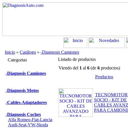
Inicio
»
Catálogo
»
-Diagnosis Camiones
Listado de productos
Categorias
Viendo del
1
al
6
(de
6
productos)
-Diagnosis Camiones
Productos
-Diagnosis Motos
TECNOMOTOR
SOCIO - KIT DE
-Cables-Adaptadores
CABLES AVAN
PARA CAMION
-Diagnosis Coches
Alfa Romeo-Fiat-Lancia
Audi-Seat-VW-Skoda