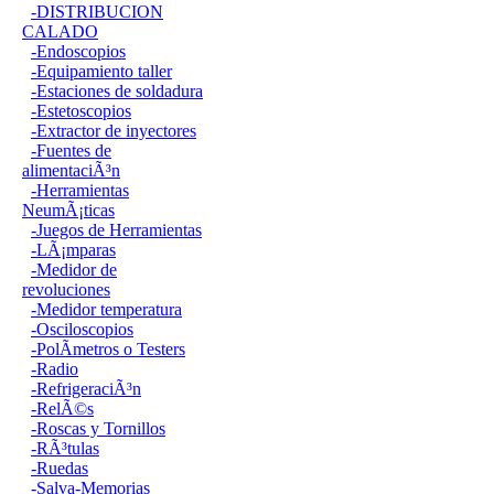
-DISTRIBUCION
CALADO
-Endoscopios
-Equipamiento taller
-Estaciones de soldadura
-Estetoscopios
-Extractor de inyectores
-Fuentes de
alimentaciÃ³n
-Herramientas
NeumÃ¡ticas
-Juegos de Herramientas
-LÃ¡mparas
-Medidor de
revoluciones
-Medidor temperatura
-Osciloscopios
-PolÃ­metros o Testers
-Radio
-RefrigeraciÃ³n
-RelÃ©s
-Roscas y Tornillos
-RÃ³tulas
-Ruedas
-Salva-Memorias