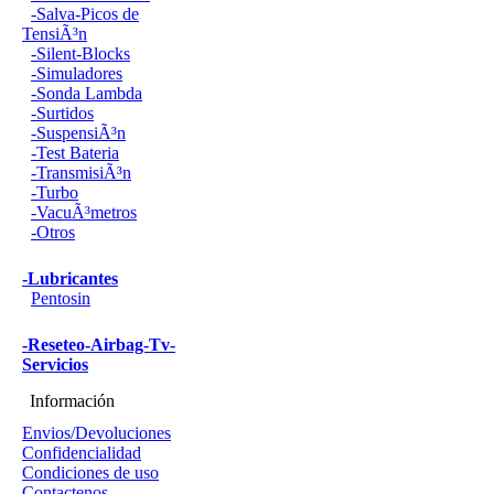
-Salva-Picos de
TensiÃ³n
-Silent-Blocks
-Simuladores
-Sonda Lambda
-Surtidos
-SuspensiÃ³n
-Test Bateria
-TransmisiÃ³n
-Turbo
-VacuÃ³metros
-Otros
-Lubricantes
Pentosin
-Reseteo-Airbag-Tv-
Servicios
Información
Envios/Devoluciones
Confidencialidad
Condiciones de uso
Contactenos