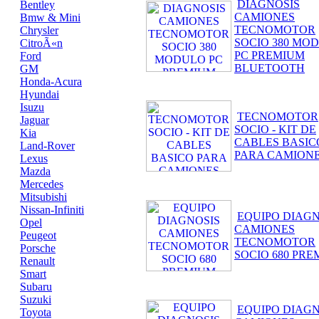
DIAGNOSIS
Bentley
CAMIONES
Bmw & Mini
TECNOMOTOR
Chrysler
SOCIO 380 MO
CitroÃ«n
PC PREMIUM
Ford
BLUETOOTH
GM
Honda-Acura
Hyundai
Isuzu
TECNOMOTOR
Jaguar
SOCIO - KIT DE
Kia
CABLES BASIC
Land-Rover
PARA CAMION
Lexus
Mazda
Mercedes
Mitsubishi
Nissan-Infiniti
EQUIPO DIAGN
Opel
CAMIONES
Peugeot
TECNOMOTOR
Porsche
SOCIO 680 PR
Renault
Smart
Subaru
Suzuki
EQUIPO DIAGN
Toyota