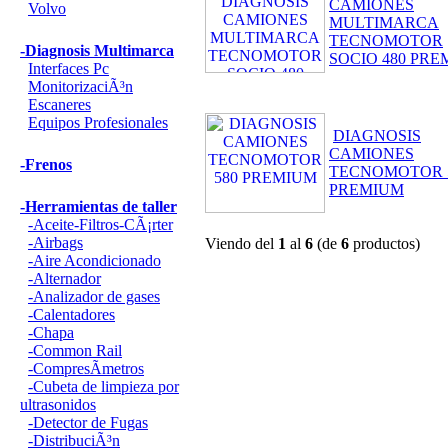
CAMIONES
Volvo
MULTIMARCA
TECNOMOTOR
-Diagnosis Multimarca
SOCIO 480 PR
Interfaces Pc
MonitorizaciÃ³n
Escaneres
Equipos Profesionales
DIAGNOSIS
CAMIONES
-Frenos
TECNOMOTOR 
PREMIUM
-Herramientas de taller
-Aceite-Filtros-CÃ¡rter
-Airbags
Viendo del
1
al
6
(de
6
productos)
-Aire Acondicionado
-Alternador
-Analizador de gases
-Calentadores
-Chapa
-Common Rail
-CompresÃ­metros
-Cubeta de limpieza por
ultrasonidos
-Detector de Fugas
-DistribuciÃ³n