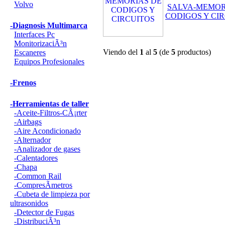
Volvo
SALVA-MEMOR
CODIGOS Y CI
-Diagnosis Multimarca
Interfaces Pc
MonitorizaciÃ³n
Viendo del
1
al
5
(de
5
productos)
Escaneres
Equipos Profesionales
-Frenos
-Herramientas de taller
-Aceite-Filtros-CÃ¡rter
-Airbags
-Aire Acondicionado
-Alternador
-Analizador de gases
-Calentadores
-Chapa
-Common Rail
-CompresÃ­metros
-Cubeta de limpieza por
ultrasonidos
-Detector de Fugas
-DistribuciÃ³n