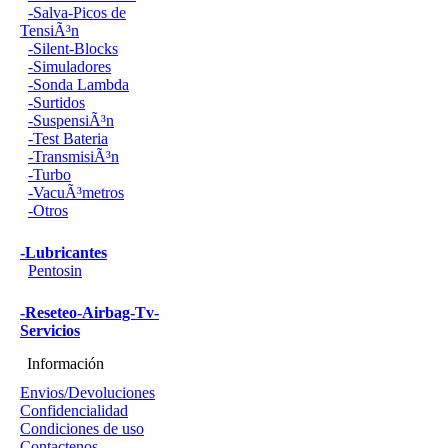
-Salva-Picos de
TensiÃ³n
-Silent-Blocks
-Simuladores
-Sonda Lambda
-Surtidos
-SuspensiÃ³n
-Test Bateria
-TransmisiÃ³n
-Turbo
-VacuÃ³metros
-Otros
-Lubricantes
Pentosin
-Reseteo-Airbag-Tv-
Servicios
Información
Envios/Devoluciones
Confidencialidad
Condiciones de uso
Contactenos