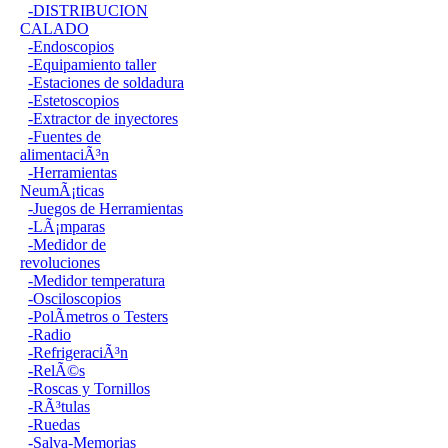
-DISTRIBUCION
CALADO
-Endoscopios
-Equipamiento taller
-Estaciones de soldadura
-Estetoscopios
-Extractor de inyectores
-Fuentes de
alimentaciÃ³n
-Herramientas
NeumÃ¡ticas
-Juegos de Herramientas
-LÃ¡mparas
-Medidor de
revoluciones
-Medidor temperatura
-Osciloscopios
-PolÃ­metros o Testers
-Radio
-RefrigeraciÃ³n
-RelÃ©s
-Roscas y Tornillos
-RÃ³tulas
-Ruedas
-Salva-Memorias