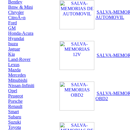
Bentley
Bmw & Mini
SALVA-MEMOR
Chrysler
AUTOMOVIL
CitroÃ«n
Ford
GM
Honda-Acura
Hyundai
Isuzu
Jaguar
Kia
SALVA-MEMOR
Land-Rover
Lexus
Mazda
Mercedes
Mitsubishi
Nissan-Infiniti
Opel
SALVA-MEMOR
Peugeot
OBD2
Porsche
Renault
Smart
Subaru
Suzuki
Toyota