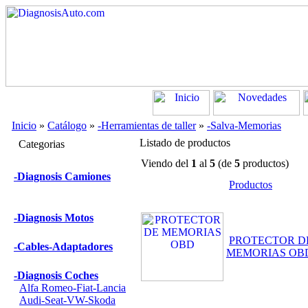
Inicio
»
Catálogo
»
-Herramientas de taller
»
-Salva-Memorias
Listado de productos
Categorias
Viendo del
1
al
5
(de
5
productos)
-Diagnosis Camiones
Productos
-Diagnosis Motos
PROTECTOR D
-Cables-Adaptadores
MEMORIAS OB
-Diagnosis Coches
Alfa Romeo-Fiat-Lancia
Audi-Seat-VW-Skoda