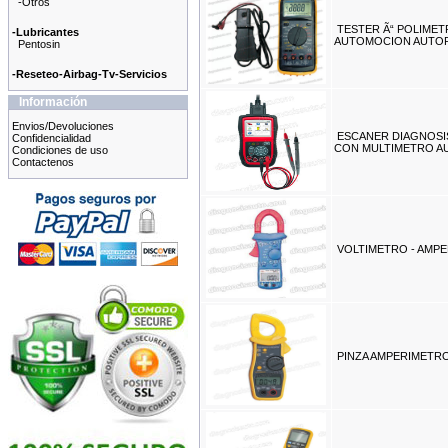
-Otros
TESTER Ã“ POLIMET
-Lubricantes
AUTOMOCION AUTOR
Pentosin
-Reseteo-Airbag-Tv-Servicios
Información
Envios/Devoluciones
ESCANER DIAGNOSIS
Confidencialidad
CON MULTIMETRO AU
Condiciones de uso
Contactenos
VOLTIMETRO - AMP
PINZA AMPERIMETRO