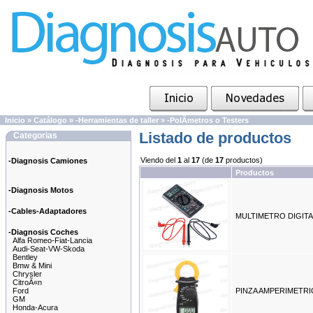
Inicio
»
Catálogo
»
-Herramientas de taller
»
-PolÃ­metros o Testers
Listado de productos
Categorias
Viendo del
1
al
17
(de
17
productos)
-Diagnosis Camiones
Productos
-Diagnosis Motos
-Cables-Adaptadores
MULTIMETRO DIGIT
-Diagnosis Coches
Alfa Romeo-Fiat-Lancia
Audi-Seat-VW-Skoda
Bentley
Bmw & Mini
Chrysler
CitroÃ«n
Ford
PINZA AMPERIMETRI
GM
Honda-Acura