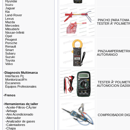
Hyundai
Isuzu
Jaguar
Kia
Land-Rover
Lexus
PINCHO PARA TOMA 
Mazda
TESTER Ã“ POLIMET
Mercedes
Mitsubishi
Nissan-Infiniti
Opel
Peugeot
Porsche
Renault
Smart
PINZA AMPERIMETRI
Subaru
AUTORANGO
Suzuki
Toyota
Volvo
-Diagnosis Multimarca
Interfaces Pc
MonitorizaciÃ³n
TESTER Ã“ POLIMET
Escaneres
AUTOMOCION DA200
Equipos Profesionales
-Frenos
-Herramientas de taller
-Aceite-Filtros-CÃ¡rter
-Airbags
-Aire Acondicionado
COMPROBADOR DIG
-Alternador
-Analizador de gases
-Calentadores
-Chapa