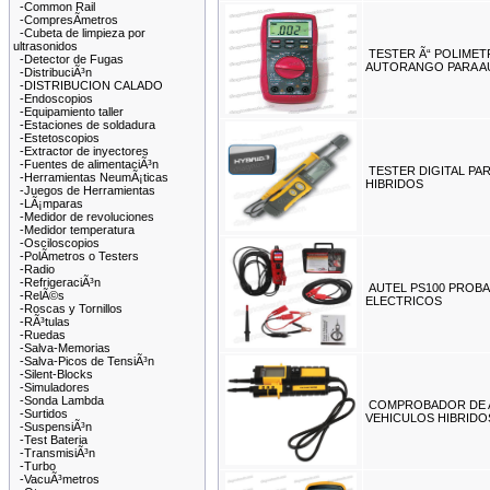
-Common Rail
-CompresÃ­metros
-Cubeta de limpieza por
ultrasonidos
TESTER Ã“ POLIMET
-Detector de Fugas
AUTORANGO PARA 
-DistribuciÃ³n
-DISTRIBUCION CALADO
-Endoscopios
-Equipamiento taller
-Estaciones de soldadura
-Estetoscopios
-Extractor de inyectores
-Fuentes de alimentaciÃ³n
TESTER DIGITAL PA
-Herramientas NeumÃ¡ticas
HIBRIDOS
-Juegos de Herramientas
-LÃ¡mparas
-Medidor de revoluciones
-Medidor temperatura
-Osciloscopios
-PolÃ­metros o Testers
-Radio
-RefrigeraciÃ³n
AUTEL PS100 PROB
-RelÃ©s
ELECTRICOS
-Roscas y Tornillos
-RÃ³tulas
-Ruedas
-Salva-Memorias
-Salva-Picos de TensiÃ³n
-Silent-Blocks
-Simuladores
-Sonda Lambda
COMPROBADOR DE A
-Surtidos
VEHICULOS HIBRIDO
-SuspensiÃ³n
-Test Bateria
-TransmisiÃ³n
-Turbo
-VacuÃ³metros