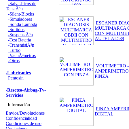
-Salva-Picos de
TensiÃ³n
-Silent-Blocks
-Simuladores
ESCANER DIA
-Sonda Lambda
MULTIMARCA O
-Surtidos
CON MULTIME
-SuspensiÃ³n
AUTEL AL539
-Test Bateria
-TransmisiÃ³n
-Turbo
-VacuÃ³metros
-Otros
VOLTIMETRO -
AMPERIMETRO
-Lubricantes
PINZA
Pentosin
-Reseteo-Airbag-Tv-
Servicios
Información
PINZA AMPER
Envios/Devoluciones
DIGITAL
Confidencialidad
Condiciones de uso
Contactenos