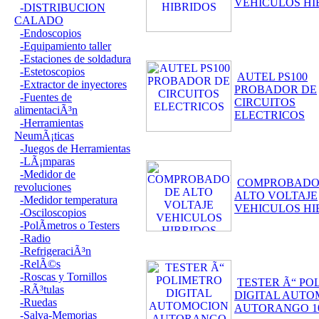
VEHICULOS HI
-DISTRIBUCION
CALADO
-Endoscopios
-Equipamiento taller
-Estaciones de soldadura
-Estetoscopios
AUTEL PS100
-Extractor de inyectores
PROBADOR DE
-Fuentes de
CIRCUITOS
alimentaciÃ³n
ELECTRICOS
-Herramientas
NeumÃ¡ticas
-Juegos de Herramientas
-LÃ¡mparas
-Medidor de
COMPROBADO
revoluciones
ALTO VOLTAJE
-Medidor temperatura
VEHICULOS HI
-Osciloscopios
-PolÃ­metros o Testers
-Radio
-RefrigeraciÃ³n
-RelÃ©s
-Roscas y Tornillos
TESTER Ã“ PO
-RÃ³tulas
DIGITAL AUT
-Ruedas
AUTORANGO 1
-Salva-Memorias