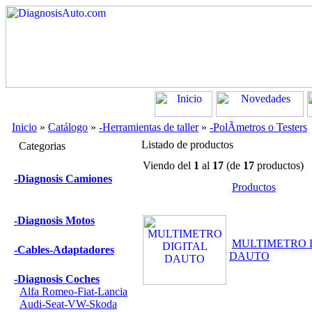
Inicio
»
Catálogo
»
-Herramientas de taller
»
-PolÃ­metros o Testers
Listado de productos
Categorias
Viendo del
1
al
17
(de
17
productos)
-Diagnosis Camiones
Productos
-Diagnosis Motos
MULTIMETRO 
-Cables-Adaptadores
DAUTO
-Diagnosis Coches
Alfa Romeo-Fiat-Lancia
Audi-Seat-VW-Skoda