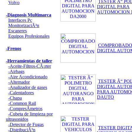
TESTER Ã“ PO
Volvo
DIGITAL PARA
AUTOMOCION 
-Diagnosis Multimarca
Interfaces Pc
MonitorizaciÃ³n
Escaneres
Equipos Profesionales
COMPROBAD
-Frenos
DIGITAL AUT
-Herramientas de taller
-Aceite-Filtros-CÃ¡rter
-Airbags
-Aire Acondicionado
TESTER Ã“ PO
-Alternador
DIGITAL AUT
-Analizador de gases
PARA AUTOMO
-Calentadores
DAUTO
-Chapa
-Common Rail
-CompresÃ­metros
-Cubeta de limpieza por
ultrasonidos
-Detector de Fugas
TESTER DIGIT
-DistribuciÃ³n