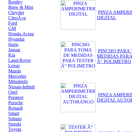
Bentley
Bmw & Mini
PINZA AMPER
Chrysler
DIGITAL
CitroÃ«n
Ford
GM
Honda-Acura
Hyundai
Isuzu
Jaguar
PINCHO PARA
Kia
MEDIDAS PARA
Land-Rover
Ã“ POLIMETRO
Lexus
Mazda
Mercedes
Mitsubishi
Nissan-Infiniti
Opel
PINZA AMPER
Peugeot
DIGITAL AUT
Porsche
Renault
Smart
Subaru
Suzuki
Toyota