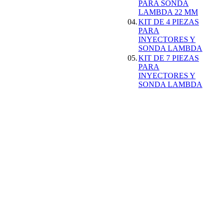
PARA SONDA
LAMBDA 22 MM
ESCANER DE
04.
KIT DE 4 PIEZAS
DIAGNOSIS
PARA
MULTIMARCA
INYECTORES Y
OBDII + O2 CAN-
SONDA LAMBDA
BUS ESPAÃ‘OL
05.
KIT DE 7 PIEZAS
AUTEL AL529
PARA
155.99EUR
INYECTORES Y
145.00EUR
SONDA LAMBDA
---------
MEDIDOR DE
ESPESOR DE
CHAPA
29.99EUR
---------