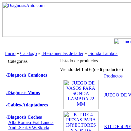
Inicio
»
Catálogo
»
-Herramientas de taller
»
-Sonda Lambda
Listado de productos
Categorias
Viendo del
1
al
6
(de
6
productos)
-Diagnosis Camiones
Productos
-Diagnosis Motos
JUEGO DE 
-Cables-Adaptadores
-Diagnosis Coches
Alfa Romeo-Fiat-Lancia
KIT DE 4 
Audi-Seat-VW-Skoda