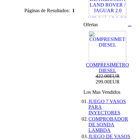
Páginas de Resultados:
1
KIT CALADO DE
DISTRIBUCION
Ofertas
LAND ROVER /
JAGUAR 2.0
69.99EUR
59.99EUR
---------
COMPRESIMETRO
DIESEL
422.00EUR
299.00EUR
KIT DE CALADO
FORD MOTORES
Los Mas Vendidos
2.0L ECOBOOST
01.
JUEGO 7 VASOS
69.99EUR
PARA
INYECTORES
---------
02.
COMPROBADOR
DE SONDA
LAMBDA
03.
JUEGO DE VASOS