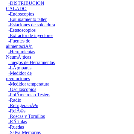
-DISTRIBUCION
CALADO
-Endoscopios
-Equipamiento taller
-Estaciones de soldadura
-Estetoscopios
-Extractor de inyectores
-Fuentes de
alimentaciÃ³n
-Herramientas
NeumÃ¡ticas
-Juegos de Herramientas
-LÃ¡mparas
-Medidor de
revoluciones
-Medidor temperatura
-Osciloscopios
-PolÃ­metros o Testers
-Radio
-RefrigeraciÃ³n
-RelÃ©s
-Roscas y Tornillos
-RÃ³tulas
-Ruedas
-Salva-Memorias