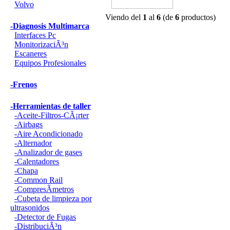
Volvo
Viendo del
1
al
6
(de
6
productos)
-Diagnosis Multimarca
Interfaces Pc
MonitorizaciÃ³n
Escaneres
Equipos Profesionales
-Frenos
-Herramientas de taller
-Aceite-Filtros-CÃ¡rter
-Airbags
-Aire Acondicionado
-Alternador
-Analizador de gases
-Calentadores
-Chapa
-Common Rail
-CompresÃ­metros
-Cubeta de limpieza por
ultrasonidos
-Detector de Fugas
-DistribuciÃ³n