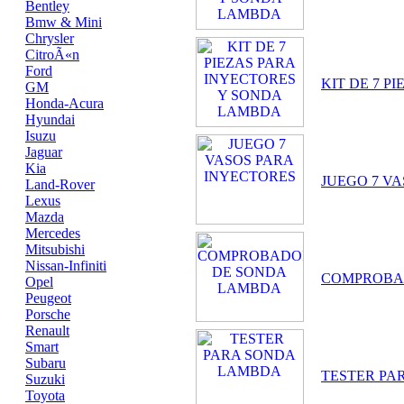
Bentley
Bmw & Mini
Chrysler
CitroÃ«n
Ford
KIT DE 7 
GM
Honda-Acura
Hyundai
Isuzu
Jaguar
Kia
JUEGO 7 V
Land-Rover
Lexus
Mazda
Mercedes
Mitsubishi
Nissan-Infiniti
COMPROBA
Opel
Peugeot
Porsche
Renault
Smart
Subaru
TESTER PA
Suzuki
Toyota