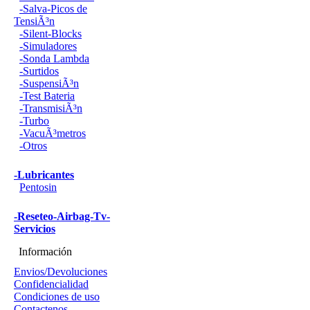
-Salva-Picos de
TensiÃ³n
-Silent-Blocks
-Simuladores
-Sonda Lambda
-Surtidos
-SuspensiÃ³n
-Test Bateria
-TransmisiÃ³n
-Turbo
-VacuÃ³metros
-Otros
-Lubricantes
Pentosin
-Reseteo-Airbag-Tv-
Servicios
Información
Envios/Devoluciones
Confidencialidad
Condiciones de uso
Contactenos