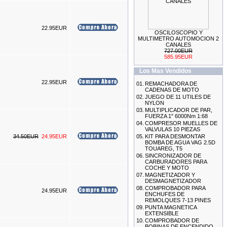
22.95EUR
OSCILOSCOPIO Y
KIT DE CALADO FORD
MULTIMETRO AUTOMOCION 2
MOTORES 2.0L
CANALES
ECOBOOST
727.00EUR
69.99EUR
585.95EUR
---------
Los Mas Vendidos
22.95EUR
01.
REMACHADORA DE
CADENAS DE MOTO
02.
JUEGO DE 11 UTILES DE
NYLON
03.
MULTIPLICADOR DE PAR,
FUERZA 1" 6000Nm 1:68
ESCANER DE DIAGNOSIS
04.
COMPRESOR MUELLES DE
MULTIMARCA OBDII + O2
VALVULAS 10 PIEZAS
CAN-BUS ESPAÃ‘OL AUTEL
34.50EUR
24.95EUR
05.
KIT PARA DESMONTAR
AL529
BOMBA DE AGUA VAG 2.5D
155.99EUR
TOUAREG, T5
145.00EUR
06.
SINCRONIZADOR DE
---------
CARBURADORES PARA
COCHE Y MOTO
07.
MAGNETIZADOR Y
DESMAGNETIZADOR
08.
COMPROBADOR PARA
24.95EUR
ENCHUFES DE
REMOLQUES 7-13 PINES
09.
PUNTA MAGNETICA
EXTENSIBLE
MEDIDOR DE ESPESOR
DE CHAPA
10.
COMPROBADOR DE
29.99EUR
BOBINAS DE ENCENDIDO