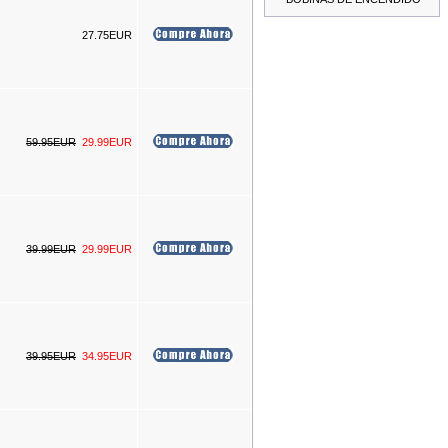
---------
27.75EUR
COMPRESOR MUELLES
59.95EUR
29.99EUR
HIDRAULICO 1 TON
225.00EUR
---------
39.99EUR
29.99EUR
KIT CALADO MOTOR VAG
1.4 / 1.6 / 2.0 TDI Common
Rail
110.00EUR
---------
39.95EUR
34.95EUR