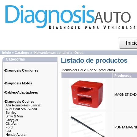
Inicio
»
Catálogo
»
-Herramientas de taller
»
-Otros
Listado de productos
Categorias
Viendo del
1
al
20
(de
51
productos)
-Diagnosis Camiones
Productos
-Diagnosis Motos
-Cables-Adaptadores
MAGNETIZAD
-Diagnosis Coches
Alfa Romeo-Fiat-Lancia
Audi-Seat-VW-Skoda
Bentley
Bmw & Mini
Chrysler
CitroÃ«n
Ford
PUNTA MAGNE
GM
Honda-Acura