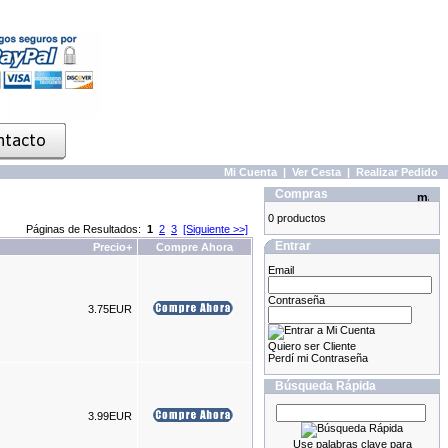
Mi Cuenta
|
Ver Cesta
|
Realizar Pedido
Compras
0 productos
Páginas de Resultados:
1
2
3
[Siguiente >>]
Entrar
Precio+
Compre Ahora
Email
Contraseña
3.75EUR
Quiero ser Cliente
Perdí mi Contraseña
Búsqueda Rápida
3.99EUR
Use palabras clave para