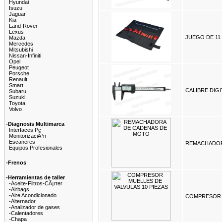
Hyundai
Isuzu
Jaguar
Kia
Land-Rover
Lexus
JUEGO DE 11
Mazda
Mercedes
Mitsubishi
Nissan-Infiniti
Opel
Peugeot
Porsche
Renault
Smart
CALIBRE DIGI
Subaru
Suzuki
Toyota
Volvo
-Diagnosis Multimarca
Interfaces Pc
MonitorizaciÃ³n
Escaneres
REMACHADOR
Equipos Profesionales
-Frenos
-Herramientas de taller
-Aceite-Filtros-CÃ¡rter
-Airbags
-Aire Acondicionado
COMPRESOR M
-Alternador
-Analizador de gases
-Calentadores
-Chapa