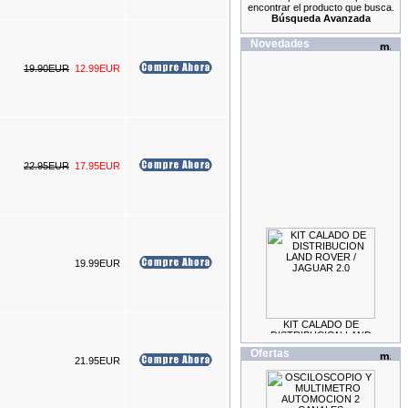
encontrar el producto que busca.
Búsqueda Avanzada
Novedades
19.90EUR
12.99EUR
22.95EUR
17.95EUR
19.99EUR
KIT CALADO DE
DISTRIBUCION LAND
ROVER / JAGUAR 2.0
69.99EUR
Ofertas
59.99EUR
21.95EUR
---------