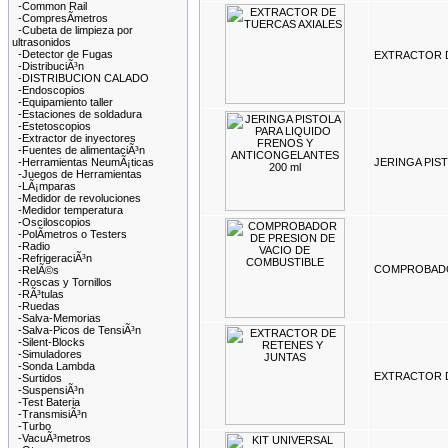
-Common Rail
-CompresÃ­metros
-Cubeta de limpieza por
ultrasonidos
-Detector de Fugas
EXTRACTOR D
-DistribuciÃ³n
-DISTRIBUCION CALADO
-Endoscopios
-Equipamiento taller
-Estaciones de soldadura
-Estetoscopios
-Extractor de inyectores
-Fuentes de alimentaciÃ³n
-Herramientas NeumÃ¡ticas
JERINGA PIS
-Juegos de Herramientas
-LÃ¡mparas
-Medidor de revoluciones
-Medidor temperatura
-Osciloscopios
-PolÃ­metros o Testers
-Radio
-RefrigeraciÃ³n
COMPROBADO
-RelÃ©s
-Roscas y Tornillos
-RÃ³tulas
-Ruedas
-Salva-Memorias
-Salva-Picos de TensiÃ³n
-Silent-Blocks
-Simuladores
-Sonda Lambda
EXTRACTOR D
-Surtidos
-SuspensiÃ³n
-Test Bateria
-TransmisiÃ³n
-Turbo
-VacuÃ³metros