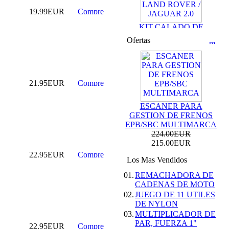
19.99EUR
KIT CALADO DE
DISTRIBUCION
LAND ROVER /
Ofertas
JAGUAR 2.0
69.99EUR
59.99EUR
---------
21.95EUR
ESCANER PARA
GESTION DE FRENOS
EPB/SBC MULTIMARCA
224.00EUR
KIT DE CALADO
215.00EUR
FORD MOTORES
2.0L ECOBOOST
22.95EUR
Los Mas Vendidos
69.99EUR
01.
REMACHADORA DE
---------
CADENAS DE MOTO
02.
JUEGO DE 11 UTILES
DE NYLON
03.
MULTIPLICADOR DE
PAR, FUERZA 1"
22.95EUR