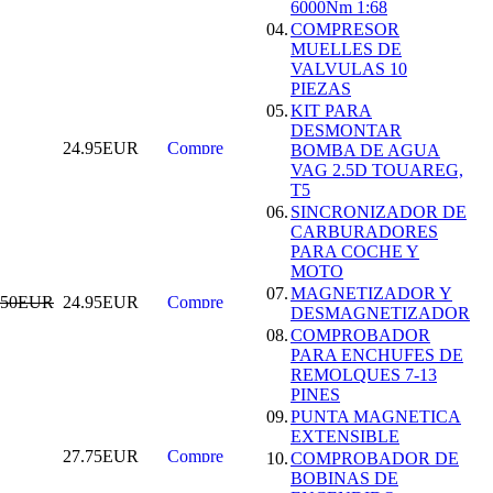
6000Nm 1:68
ESCANER DE
04.
COMPRESOR
DIAGNOSIS
MUELLES DE
MULTIMARCA
VALVULAS 10
OBDII + O2 CAN-
PIEZAS
BUS ESPAÃ‘OL
05.
KIT PARA
AUTEL AL529
DESMONTAR
155.99EUR
24.95EUR
BOMBA DE AGUA
145.00EUR
VAG 2.5D TOUAREG,
---------
T5
06.
SINCRONIZADOR DE
CARBURADORES
PARA COCHE Y
MOTO
07.
MAGNETIZADOR Y
.50EUR
24.95EUR
DESMAGNETIZADOR
MEDIDOR DE
ESPESOR DE
08.
COMPROBADOR
CHAPA
PARA ENCHUFES DE
29.99EUR
REMOLQUES 7-13
PINES
---------
09.
PUNTA MAGNETICA
EXTENSIBLE
27.75EUR
10.
COMPROBADOR DE
BOBINAS DE