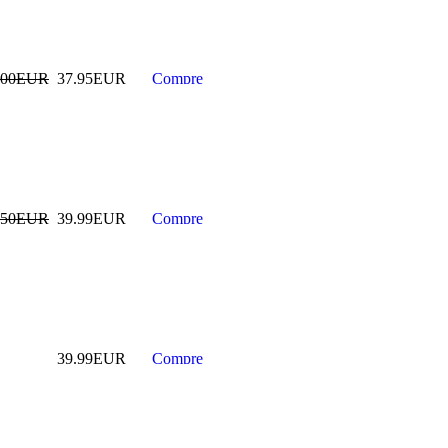
PISTOLA
NEUMATICA DE
.00EUR
37.95EUR
IMPACTO
CAMIONES 1" ,
5500 NM
269.99EUR
---------
.50EUR
39.99EUR
PISTOLA
NEUMATICA DE
IMPACTO
CAMIONES 1" ,
39.99EUR
3800 NM
239.99EUR
---------