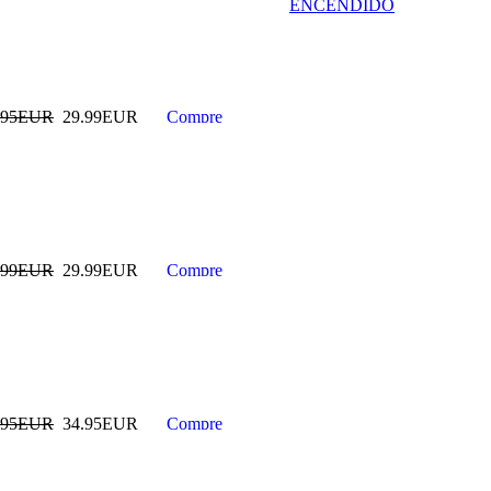
ENCENDIDO
COMPRESOR
MUELLES
HIDRAULICO 1
TON
.95EUR
29.99EUR
225.00EUR
---------
.99EUR
29.99EUR
KIT CALADO
MOTOR VAG 1.4 /
1.6 / 2.0 TDI
Common Rail
110.00EUR
---------
.95EUR
34.95EUR