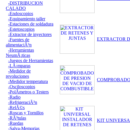
-DISTRIBUCION
CALADO
-Endoscopios
-Equipamiento taller
-Estaciones de soldadura
-Estetoscopios
-Extractor de inyectores
EXTRACTOR D
-Fuentes de
alimentaciÃ³n
-Herramientas
NeumÃ¡ticas
-Juegos de Herramientas
-LÃ¡mparas
-Medidor de
revoluciones
COMPROBADOR
-Medidor temperatura
-Osciloscopios
-PolÃ­metros o Testers
-Radio
-RefrigeraciÃ³n
-RelÃ©s
-Roscas y Tornillos
-RÃ³tulas
KIT UNIVERS
-Ruedas
-Salva-Memorias