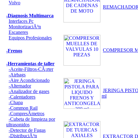
Volvo
REMACHADOR
-Diagnosis Multimarca
Interfaces Pc
MonitorizaciÃ³n
Escaneres
Equipos Profesionales
COMPRESOR M
-Frenos
-Herramientas de taller
-Aceite-Filtros-CÃ¡rter
-Airbags
-Aire Acondicionado
-Alternador
JERINGA PIST
-Analizador de gases
ml
-Calentadores
-Chapa
-Common Rail
-CompresÃ­metros
-Cubeta de limpieza por
ultrasonidos
-Detector de Fugas
-DistribuciÃ³n
EXTRACTOR D