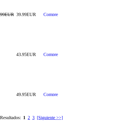
.99EUR
39.99EUR
PISTOLA
NEUMATICA DE
IMPACTO
CAMIONES 1" ,
2400 NM
199.99EUR
43.95EUR
---------
49.95EUR
EXTRACTOR DE
POLEA DE
BOMBA VAG 2.0
TDI COMMON
RAIL
 Resultados:
1
2
3
[Siguiente >>]
29.99EUR