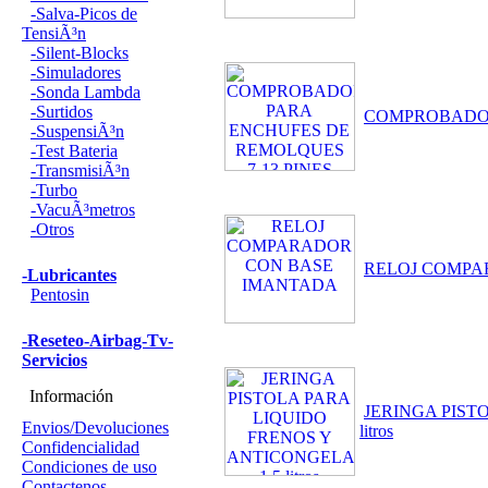
-Salva-Picos de
TensiÃ³n
-Silent-Blocks
-Simuladores
-Sonda Lambda
-Surtidos
COMPROBADOR
-SuspensiÃ³n
-Test Bateria
-TransmisiÃ³n
-Turbo
-VacuÃ³metros
-Otros
RELOJ COMPA
-Lubricantes
Pentosin
-Reseteo-Airbag-Tv-
Servicios
Información
JERINGA PIST
Envios/Devoluciones
litros
Confidencialidad
Condiciones de uso
Contactenos