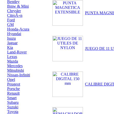
Bentley
Bmw & Mini
Chrysler
PUNTA MAGNE
CitroÃ«n
Ford
GM
Honda-Acura
Hyundai
Isuzu
Jaguar
Kia
JUEGO DE 11 
Land-Rover
Lexus
Mazda
Mercedes
Mitsubishi
Nissan-Infiniti
Opel
Peugeot
CALIBRE DIGI
Porsche
Renault
Smart
Subaru
Suzuki
Toyota