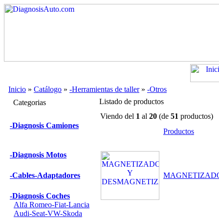
Inicio
»
Catálogo
»
-Herramientas de taller
»
-Otros
Listado de productos
Categorias
Viendo del
1
al
20
(de
51
productos)
-Diagnosis Camiones
Productos
-Diagnosis Motos
-Cables-Adaptadores
MAGNETIZAD
-Diagnosis Coches
Alfa Romeo-Fiat-Lancia
Audi-Seat-VW-Skoda