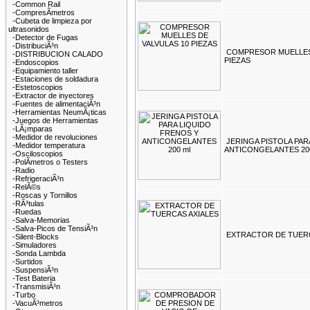
-Common Rail
-CompresÃ­metros
-Cubeta de limpieza por
ultrasonidos
-Detector de Fugas
-DistribuciÃ³n
COMPRESOR MUELLES 
-DISTRIBUCION CALADO
PIEZAS
-Endoscopios
-Equipamiento taller
-Estaciones de soldadura
-Estetoscopios
-Extractor de inyectores
-Fuentes de alimentaciÃ³n
-Herramientas NeumÃ¡ticas
-Juegos de Herramientas
-LÃ¡mparas
-Medidor de revoluciones
JERINGA PISTOLA PAR
-Medidor temperatura
ANTICONGELANTES 200
-Osciloscopios
-PolÃ­metros o Testers
-Radio
-RefrigeraciÃ³n
-RelÃ©s
-Roscas y Tornillos
-RÃ³tulas
-Ruedas
-Salva-Memorias
-Salva-Picos de TensiÃ³n
EXTRACTOR DE TUERC
-Silent-Blocks
-Simuladores
-Sonda Lambda
-Surtidos
-SuspensiÃ³n
-Test Bateria
-TransmisiÃ³n
-Turbo
-VacuÃ³metros