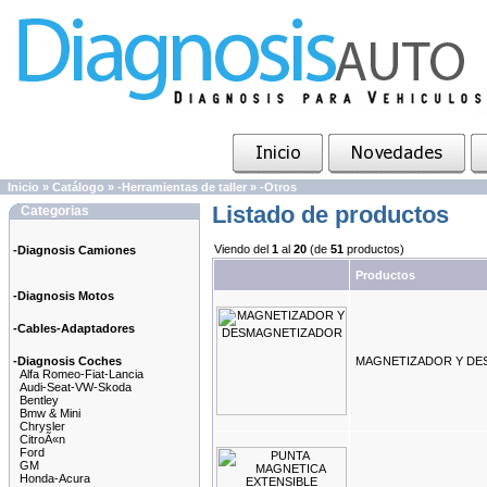
Inicio
»
Catálogo
»
-Herramientas de taller
»
-Otros
Listado de productos
Categorias
Viendo del
1
al
20
(de
51
productos)
-Diagnosis Camiones
Productos
-Diagnosis Motos
-Cables-Adaptadores
-Diagnosis Coches
MAGNETIZADOR Y DE
Alfa Romeo-Fiat-Lancia
Audi-Seat-VW-Skoda
Bentley
Bmw & Mini
Chrysler
CitroÃ«n
Ford
GM
Honda-Acura