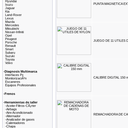
Hyundai
PUNTA MAGNETICA EX
Isuzu
Jaguar
Kia
Land-Rover
Lexus
Mazda
Mercedes
Mitsubishi
Nissan-Infiniti
Opel
Peugeot
JUEGO DE 11 UTILES 
Porsche
Renault
Smart
Subaru
Suzuki
Toyota
Volvo
-Diagnosis Multimarca
Interfaces Pc
CALIBRE DIGITAL 150 
MonitorizaciÃ³n
Escaneres
Equipos Profesionales
-Frenos
-Herramientas de taller
-Aceite-Filtros-CÃ¡rter
-Airbags
-Aire Acondicionado
REMACHADORA DE CA
-Alternador
-Analizador de gases
-Calentadores
-Chapa