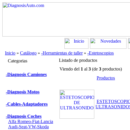
Inicio
»
Catálogo
»
-Herramientas de taller
»
-Estetoscopios
Listado de productos
Categorias
Viendo del
1
al
3
(de
3
productos)
-Diagnosis Camiones
Productos
-Diagnosis Motos
ESTETOSCOPI
-Cables-Adaptadores
ULTRASONIDO
-Diagnosis Coches
Alfa Romeo-Fiat-Lancia
Audi-Seat-VW-Skoda