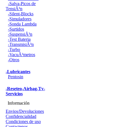
-Salva-Picos de
TensiÃ³n
-Silent-Blocks
-Simuladores
-Sonda Lambda
-Surtidos
-SuspensiÃ³n
-Test Bateria
-TransmisiÃ³n
-Turbo
-VacuÃ³metros
-Otros
-Lubricantes
Pentosin
-Reseteo-Airbag-Tv-
Servicios
Información
Envios/Devoluciones
Confidencialidad
Condiciones de uso
Contactenos