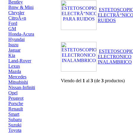
Bentley
Bmw & Mini
ESTETOSCOPI
Chrysler
ELECTRÃ“NICO
CitroÃ«n
RUIDOS
Ford
GM
Honda-Acura
Hyundai
Isuzu
Jaguar
ESTETOSCOPI
Kia
ELECTRONICO
Land-Rover
INALAMBRICO
Lexus
Mazda
Mercedes
Viendo del
1
al
3
(de
3
productos)
Mitsubishi
Nissan-Infiniti
Opel
Peugeot
Porsche
Renault
Smart
Subaru
Suzuki
Toyota