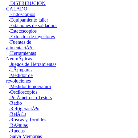
-DISTRIBUCION
CALADO
-Endoscopios
-Equipamiento taller
-Estaciones de soldadura
-Estetoscopios
-Extractor de inyectores
-Fuentes de
alimentaciÃ³n
-Herramientas
NeumÃ¡ticas
-Juegos de Herramientas
-LÃ¡mparas
-Medidor de
revoluciones
-Medidor temperatura
-Osciloscopios
-PolÃ­metros o Testers
-Radio
-RefrigeraciÃ³n
-RelÃ©s
-Roscas y Tornillos
-RÃ³tulas
-Ruedas
-Salva-Memorias