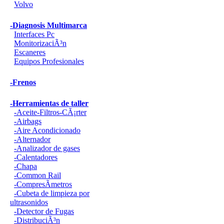
Volvo
-Diagnosis Multimarca
Interfaces Pc
MonitorizaciÃ³n
Escaneres
Equipos Profesionales
-Frenos
-Herramientas de taller
-Aceite-Filtros-CÃ¡rter
-Airbags
-Aire Acondicionado
-Alternador
-Analizador de gases
-Calentadores
-Chapa
-Common Rail
-CompresÃ­metros
-Cubeta de limpieza por
ultrasonidos
-Detector de Fugas
-DistribuciÃ³n