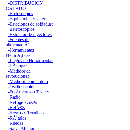
-DISTRIBUCION
CALADO
-Endoscopios
-Equipamiento taller
-Estaciones de soldadura
-Estetoscopios
-Extractor de inyectores
-Fuentes de
alimentaciÃ³n
-Herramientas
NeumÃ¡ticas
-Juegos de Herramientas
-LÃ¡mparas
-Medidor de
revoluciones
-Medidor temperatura
-Osciloscopios
-PolÃ­metros o Testers
-Radio
-RefrigeraciÃ³n
-RelÃ©s
-Roscas y Tornillos
-RÃ³tulas
-Ruedas
-Salva-Memorias