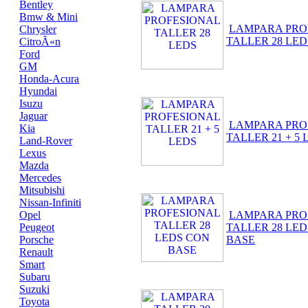
Bentley
Bmw & Mini
LAMPARA PRO
Chrysler
TALLER 28 LED
CitroÃ«n
Ford
GM
Honda-Acura
Hyundai
Isuzu
Jaguar
LAMPARA PRO
Kia
TALLER 21 + 5 
Land-Rover
Lexus
Mazda
Mercedes
Mitsubishi
Nissan-Infiniti
Opel
LAMPARA PRO
Peugeot
TALLER 28 LE
Porsche
BASE
Renault
Smart
Subaru
Suzuki
Toyota