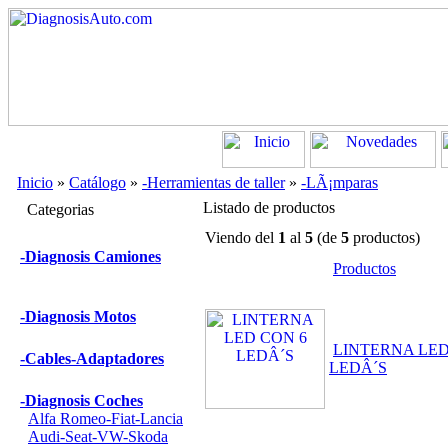
Inicio
»
Catálogo
»
-Herramientas de taller
»
-LÃ¡mparas
Listado de productos
Categorias
Viendo del
1
al
5
(de
5
productos)
-Diagnosis Camiones
Productos
-Diagnosis Motos
LINTERNA LED
-Cables-Adaptadores
LEDÂ´S
-Diagnosis Coches
Alfa Romeo-Fiat-Lancia
Audi-Seat-VW-Skoda