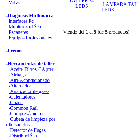
Volvo
LAMPARA TAL
LEDS
-Diagnosis Multimarca
Interfaces Pc
MonitorizaciÃ³n
Viendo del
1
al
5
(de
5
productos)
Escaneres
Equipos Profesionales
-Frenos
-Herramientas de taller
-Aceite-Filtros-CÃ¡rter
-Airbags
-Aire Acondicionado
-Alternador
-Analizador de gases
-Calentadores
-Chapa
-Common Rail
-CompresÃ­metros
-Cubeta de limpieza por
ultrasonidos
-Detector de Fugas
-DistribuciÃ³n