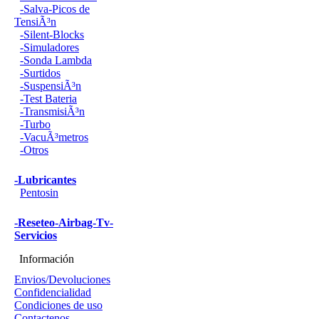
-Salva-Picos de
TensiÃ³n
-Silent-Blocks
-Simuladores
-Sonda Lambda
-Surtidos
-SuspensiÃ³n
-Test Bateria
-TransmisiÃ³n
-Turbo
-VacuÃ³metros
-Otros
-Lubricantes
Pentosin
-Reseteo-Airbag-Tv-
Servicios
Información
Envios/Devoluciones
Confidencialidad
Condiciones de uso
Contactenos