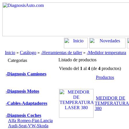
Inicio
»
Catálogo
»
-Herramientas de taller
»
-Medidor temperatura
Listado de productos
Categorias
Viendo del
1
al
4
(de
4
productos)
-Diagnosis Camiones
Productos
-Diagnosis Motos
MEDIDOR DE
-Cables-Adaptadores
TEMPERATURA
380
-Diagnosis Coches
Alfa Romeo-Fiat-Lancia
Audi-Seat-VW-Skoda