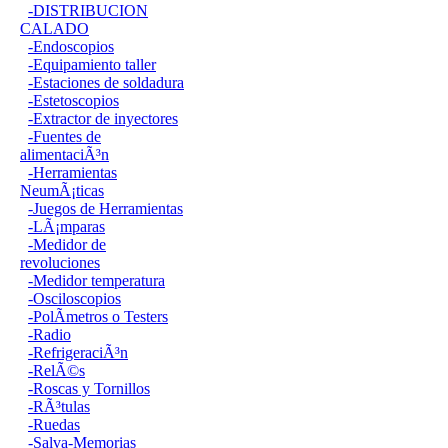
-DISTRIBUCION
CALADO
-Endoscopios
-Equipamiento taller
-Estaciones de soldadura
-Estetoscopios
-Extractor de inyectores
-Fuentes de
alimentaciÃ³n
-Herramientas
NeumÃ¡ticas
-Juegos de Herramientas
-LÃ¡mparas
-Medidor de
revoluciones
-Medidor temperatura
-Osciloscopios
-PolÃ­metros o Testers
-Radio
-RefrigeraciÃ³n
-RelÃ©s
-Roscas y Tornillos
-RÃ³tulas
-Ruedas
-Salva-Memorias