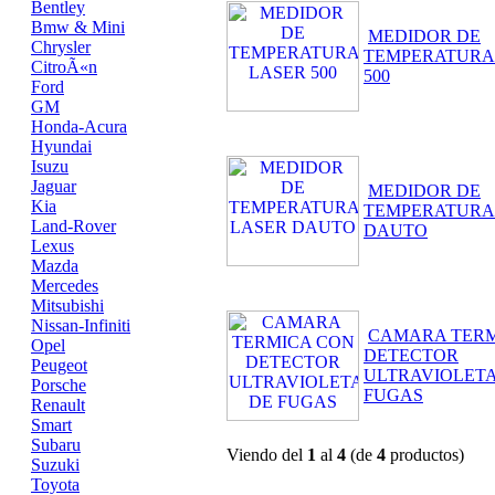
Bentley
Bmw & Mini
MEDIDOR DE
Chrysler
TEMPERATURA
CitroÃ«n
500
Ford
GM
Honda-Acura
Hyundai
Isuzu
Jaguar
MEDIDOR DE
Kia
TEMPERATURA
Land-Rover
DAUTO
Lexus
Mazda
Mercedes
Mitsubishi
Nissan-Infiniti
CAMARA TERM
Opel
DETECTOR
Peugeot
ULTRAVIOLETA
Porsche
FUGAS
Renault
Smart
Subaru
Viendo del
1
al
4
(de
4
productos)
Suzuki
Toyota