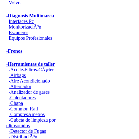
Volvo
-Diagnosis Multimarca
Interfaces Pc
MonitorizaciÃ³n
Escaneres
Equipos Profesionales
-Frenos
-Herramientas de taller
-Aceite-Filtros-CÃ¡rter
-Airbags
-Aire Acondicionado
-Alternador
-Analizador de gases
-Calentadores
-Chapa
-Common Rail
-CompresÃ­metros
-Cubeta de limpieza por
ultrasonidos
-Detector de Fugas
-DistribuciÃ³n