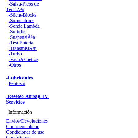
-Salva-Picos de
TensiÃ³n
-Silent-Blocks
-Simuladores
-Sonda Lambda
-Surtidos
-SuspensiÃ³n
-Test Bateria
-TransmisiÃ³n
-Turbo
-VacuÃ³metros
-Otros
-Lubricantes
Pentosin
-Reseteo-Airbag-Tv-
Servicios
Información
Envios/Devoluciones
Confidencialidad
Condiciones de uso
Contactenos